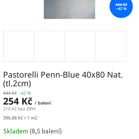
444 Kč
–42 %
Pastorelli Penn-Blue 40x80 Nat.
(tl.2cm)
444 Kč
–42 %
254 Kč
/ balení
210 Kč bez DPH
Měrná
396,88 Kč / 1 m2
cena:
Skladem
(8,5 balení)