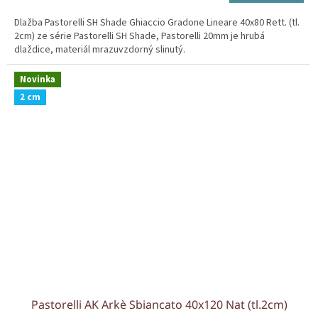
cena:
Dlažba Pastorelli SH Shade Ghiaccio Gradone Lineare 40x80 Rett. (tl.
2cm) ze série Pastorelli SH Shade, Pastorelli 20mm je hrubá
dlaždice, materiál mrazuvzdorný slinutý.
Novinka
2 cm
Pastorelli AK Arkè Sbiancato 40x120 Nat (tl.2cm)