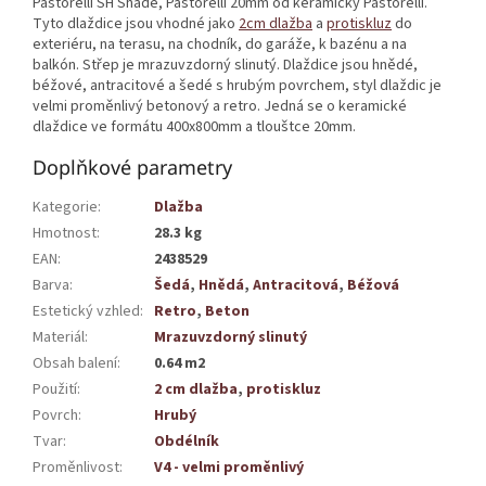
Pastorelli SH Shade, Pastorelli 20mm od keramičky Pastorelli.
Tyto dlaždice jsou vhodné jako
2cm dlažba
a
protiskluz
do
exteriéru, na terasu, na chodník, do garáže, k bazénu a na
balkón. Střep je mrazuvzdorný slinutý. Dlaždice jsou hnědé,
béžové, antracitové a šedé s hrubým povrchem, styl dlaždic je
velmi proměnlivý betonový a retro. Jedná se o keramické
dlaždice ve formátu 400x800mm a tlouštce 20mm.
Doplňkové parametry
Kategorie
:
Dlažba
Hmotnost
:
28.3 kg
EAN
:
2438529
Barva
:
Šedá
,
Hnědá
,
Antracitová
,
Béžová
Estetický vzhled
:
Retro
,
Beton
Materiál
:
Mrazuvzdorný slinutý
Obsah balení
:
0.64 m2
Použití
:
2 cm dlažba
,
protiskluz
Povrch
:
Hrubý
Tvar
:
Obdélník
Proměnlivost
:
V4 - velmi proměnlivý