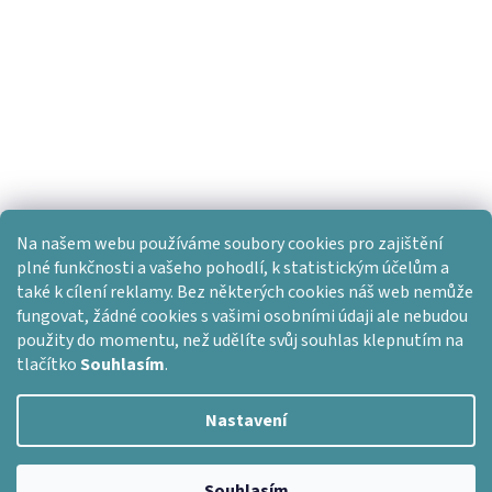
Na našem webu používáme soubory cookies pro zajištění
plné funkčnosti a vašeho pohodlí, k statistickým účelům a
také k cílení reklamy. Bez některých cookies náš web nemůže
fungovat, žádné cookies s vašimi osobními údaji ale nebudou
použity do momentu, než udělíte svůj souhlas klepnutím na
tlačítko
Souhlasím
.
Nastavení
Vytvořil Shoptet
Copyright 2026
Dlažba skladem
. Všechna práva vyhrazena.
Souhlasím