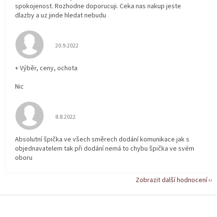
spokojenost. Rozhodne doporucuji. Ceka nas nakup jeste
dlazby a uz jinde hledat nebudu
Hodnocení obchodu je 5 z 5 hvězdiček.
20.9.2022
+ Výběr, ceny, ochota
Nic
Hodnocení obchodu je 5 z 5 hvězdiček.
8.8.2022
Absolutní špička ve všech směrech dodání komunikace jak s
objednavatelem tak při dodání nemá to chybu špička ve svém
oboru
Zobrazit další hodnocení
Z
á