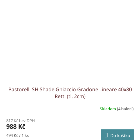
Pastorelli SH Shade Ghiaccio Gradone Lineare 40x80
Rett. (tl. 2cm)
Skladem
(4 balení)
817 Kč bez DPH
988 Kč
Měrná
494 Kč / 1 ks
Do košíku