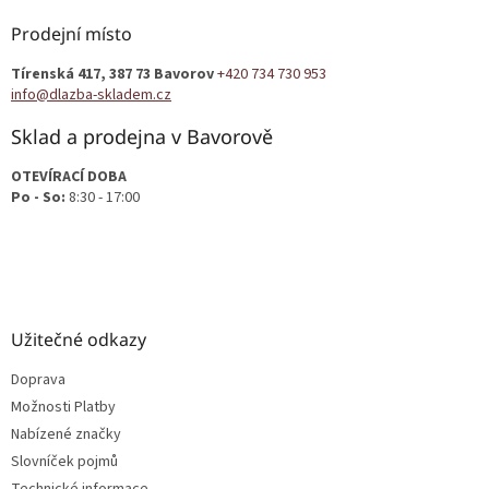
p
a
Prodejní místo
t
Tírenská 417, 387 73 Bavorov
+420 734 730 953
í
info@dlazba-skladem.cz
Sklad a prodejna v Bavorově
OTEVÍRACÍ DOBA
Po - So:
8:30 - 17:00
Užitečné odkazy
Doprava
Možnosti Platby
Nabízené značky
Slovníček pojmů
Technické informace