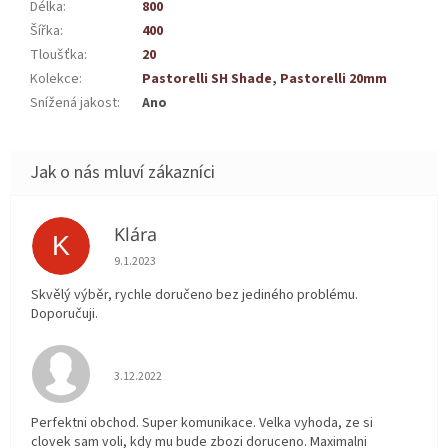
Délka
:
800
Šířka
:
400
Tloušťka
:
20
Kolekce
:
Pastorelli SH Shade
,
Pastorelli 20mm
Snížená jakost
:
Ano
Klára
K
Hodnocení obchodu je 5 z 5 hvězdiček.
9.1.2023
Skvělý výběr, rychle doručeno bez jediného problému.
Doporučuji.
Hodnocení obchodu je 5 z 5 hvězdiček.
3.12.2022
Perfektni obchod. Super komunikace. Velka vyhoda, ze si
clovek sam voli, kdy mu bude zbozi doruceno. Maximalni