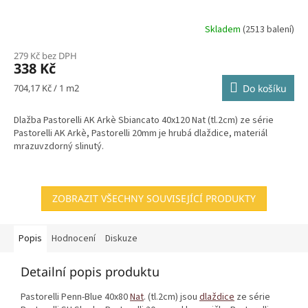
Skladem
(2513 balení)
279 Kč bez DPH
338 Kč
Měrná
704,17 Kč / 1 m2
Do košíku
cena:
Dlažba Pastorelli AK Arkè Sbiancato 40x120 Nat (tl.2cm) ze série
Pastorelli AK Arkè, Pastorelli 20mm je hrubá dlaždice, materiál
mrazuvzdorný slinutý.
ZOBRAZIT VŠECHNY SOUVISEJÍCÍ PRODUKTY
Popis
Hodnocení
Diskuze
Detailní popis produktu
Pastorelli Penn-Blue 40x80
Nat
. (tl.2cm) jsou
dlaždice
ze série