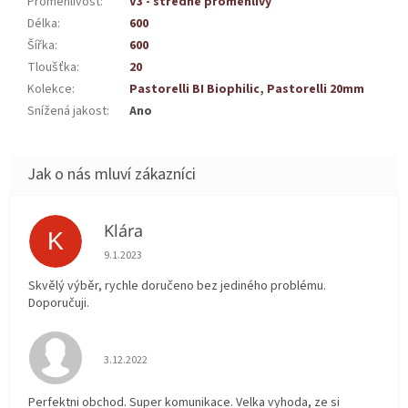
Proměnlivost
:
V3 - středně proměnlivý
Délka
:
600
Šířka
:
600
Tloušťka
:
20
Kolekce
:
Pastorelli BI Biophilic
,
Pastorelli 20mm
Snížená jakost
:
Ano
Klára
K
Hodnocení obchodu je 5 z 5 hvězdiček.
9.1.2023
Skvělý výběr, rychle doručeno bez jediného problému.
Doporučuji.
Hodnocení obchodu je 5 z 5 hvězdiček.
3.12.2022
Perfektni obchod. Super komunikace. Velka vyhoda, ze si