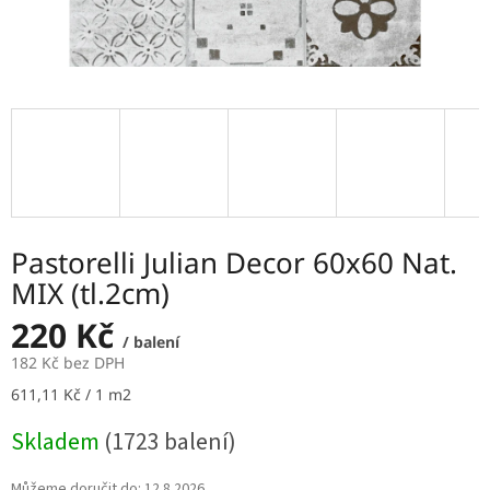
Pastorelli Julian Decor 60x60 Nat.
MIX (tl.2cm)
220 Kč
/ balení
182 Kč bez DPH
Měrná
611,11 Kč / 1 m2
cena:
Skladem
(1723 balení)
Můžeme doručit do:
12.8.2026