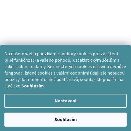
Na našem webu používáme soubory cookies pro zajištění
plné funkčnosti a vašeho pohodlí, k statistickým účelům a
také k cílení reklamy. Bez některých cookies náš web nemůže
fungovat, žádné cookies s vašimi osobními údaji ale nebudou
použity do momentu, než udělíte svůj souhlas klepnutím na
tlačítko
Souhlasím
.
Nastavení
Vytvořil Shoptet
Copyright 2026
Dlažba skladem
. Všechna práva vyhrazena.
Souhlasím