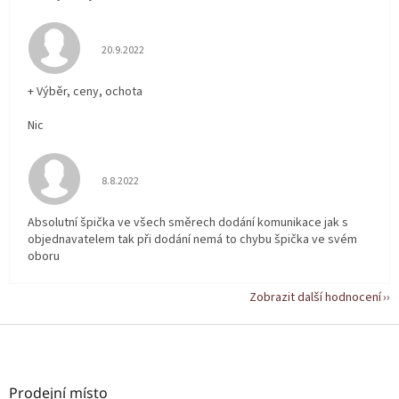
Hodnocení obchodu je 5 z 5 hvězdiček.
20.9.2022
+ Výběr, ceny, ochota
Nic
Hodnocení obchodu je 5 z 5 hvězdiček.
8.8.2022
Absolutní špička ve všech směrech dodání komunikace jak s
objednavatelem tak při dodání nemá to chybu špička ve svém
oboru
Zobrazit další hodnocení
Z
á
p
a
Prodejní místo