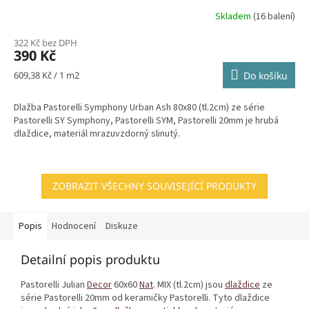
Skladem
(16 balení)
322 Kč bez DPH
390 Kč
Měrná
609,38 Kč / 1 m2
Do košíku
cena:
Dlažba Pastorelli Symphony Urban Ash 80x80 (tl.2cm) ze série
Pastorelli SY Symphony, Pastorelli SYM, Pastorelli 20mm je hrubá
dlaždice, materiál mrazuvzdorný slinutý.
ZOBRAZIT VŠECHNY SOUVISEJÍCÍ PRODUKTY
Popis
Hodnocení
Diskuze
Detailní popis produktu
Pastorelli Julian
Decor
60x60
Nat
. MIX (tl.2cm) jsou
dlaždice
ze
série Pastorelli 20mm od keramičky Pastorelli. Tyto dlaždice