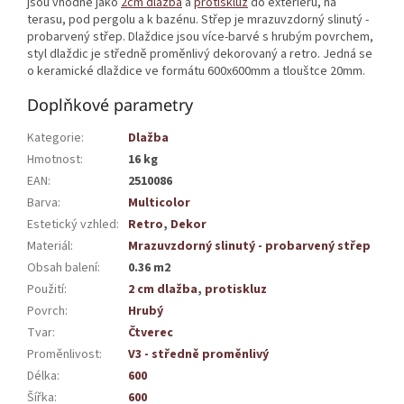
jsou vhodné jako
2cm dlažba
a
protiskluz
do exteriéru, na
terasu, pod pergolu a k bazénu. Střep je mrazuvzdorný slinutý -
probarvený střep. Dlaždice jsou více-barvé s hrubým povrchem,
styl dlaždic je středně proměnlivý dekorovaný a retro. Jedná se
o keramické dlaždice ve formátu 600x600mm a tlouštce 20mm.
Doplňkové parametry
Kategorie
:
Dlažba
Hmotnost
:
16 kg
EAN
:
2510086
Barva
:
Multicolor
Estetický vzhled
:
Retro
,
Dekor
Materiál
:
Mrazuvzdorný slinutý - probarvený střep
Obsah balení
:
0.36 m2
Použití
:
2 cm dlažba
,
protiskluz
Povrch
:
Hrubý
Tvar
:
Čtverec
Proměnlivost
:
V3 - středně proměnlivý
Délka
:
600
Šířka
:
600