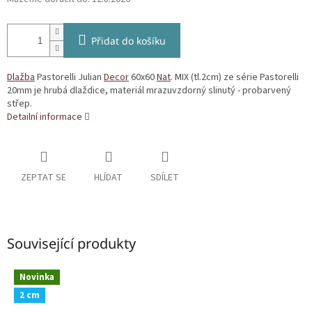
Přidat do košíku
Dlažba
Pastorelli Julian
Decor
60x60
Nat
. MIX (tl.2cm) ze série Pastorelli
20mm je hrubá dlaždice, materiál mrazuvzdorný slinutý - probarvený
střep.
Detailní informace
ZEPTAT SE
HLÍDAT
SDÍLET
Související produkty
Novinka
2 cm