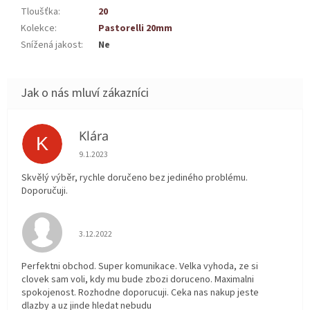
Tloušťka
:
20
Kolekce
:
Pastorelli 20mm
Snížená jakost
:
Ne
Klára
K
Hodnocení obchodu je 5 z 5 hvězdiček.
9.1.2023
Skvělý výběr, rychle doručeno bez jediného problému.
Doporučuji.
Hodnocení obchodu je 5 z 5 hvězdiček.
3.12.2022
Perfektni obchod. Super komunikace. Velka vyhoda, ze si
clovek sam voli, kdy mu bude zbozi doruceno. Maximalni
spokojenost. Rozhodne doporucuji. Ceka nas nakup jeste
dlazby a uz jinde hledat nebudu