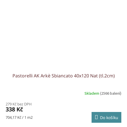
Pastorelli AK Arkè Sbiancato 40x120 Nat (tl.2cm)
Skladem
(2566 balení)
279 Kč bez DPH
338 Kč
Měrná
704,17 Kč / 1 m2
Do košíku
cena: