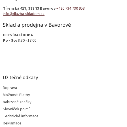
t
Tírenská 417, 387 73 Bavorov
+420 734 730 953
í
info@dlazba-skladem.cz
Sklad a prodejna v Bavorově
OTEVÍRACÍ DOBA
Po - So:
8:30 - 17:00
Užitečné odkazy
Doprava
Možnosti Platby
Nabízené značky
Slovníček pojmů
Technické informace
Reklamace