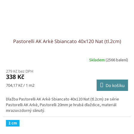
Pastorelli AK Arkè Sbiancato 40x120 Nat (tl.2cm)
Skladem
(2566 balení)
279 Kč bez DPH
338 Kč
Měrná
704,17 Kč / 1 m2
Do košíku
cena:
Dlažba Pastorelli AK Arkè Sbiancato 40x120 Nat (tl.2cm) ze série
Pastorelli AK Arkè, Pastorelli 20mm je hrubá dlaždice, materiál
mrazuvzdorný slinutý.
2 cm