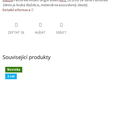
Dlažba
Pastorelli Andes Grigio 80x80
Rett.
(tl.2cm) ze série Pastorelli
20mm je hrubá dlaždice, materiál mrazuvzdorný slinutý.
Detailní informace
ZEPTAT SE
HLÍDAT
SDÍLET
Související produkty
Novinka
2 cm