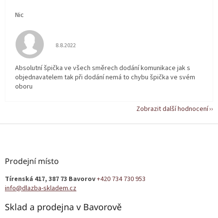
Nic
Hodnocení obchodu je 5 z 5 hvězdiček.
8.8.2022
Absolutní špička ve všech směrech dodání komunikace jak s
objednavatelem tak při dodání nemá to chybu špička ve svém
oboru
Zobrazit další hodnocení
Z
á
p
a
Prodejní místo
t
Tírenská 417, 387 73 Bavorov
+420 734 730 953
í
info@dlazba-skladem.cz
Sklad a prodejna v Bavorově