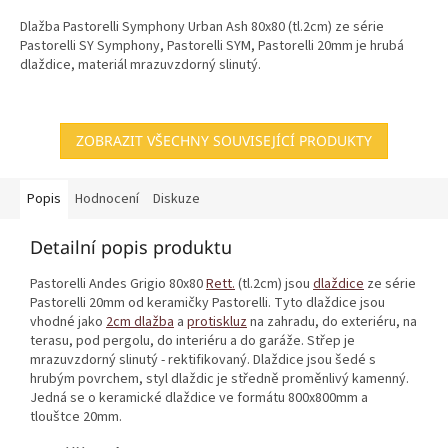
Dlažba Pastorelli Symphony Urban Ash 80x80 (tl.2cm) ze série
Pastorelli SY Symphony, Pastorelli SYM, Pastorelli 20mm je hrubá
dlaždice, materiál mrazuvzdorný slinutý.
ZOBRAZIT VŠECHNY SOUVISEJÍCÍ PRODUKTY
Popis
Hodnocení
Diskuze
Detailní popis produktu
Pastorelli Andes Grigio 80x80
Rett.
(tl.2cm) jsou
dlaždice
ze série
Pastorelli 20mm od keramičky Pastorelli. Tyto dlaždice jsou
vhodné jako
2cm dlažba
a
protiskluz
na zahradu, do exteriéru, na
terasu, pod pergolu, do interiéru a do garáže. Střep je
mrazuvzdorný slinutý - rektifikovaný. Dlaždice jsou šedé s
hrubým povrchem, styl dlaždic je středně proměnlivý kamenný.
Jedná se o keramické dlaždice ve formátu 800x800mm a
tlouštce 20mm.