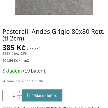
Pastorelli Andes Grigio 80x80 Rett.
(tl.2cm)
385 Kč
/ balení
318 Kč bez DPH
Měrná
601,56 Kč / 1 m2
cena:
Skladem
(19 balení)
Můžeme doručit do:
13.8.2026
Přidat do košíku