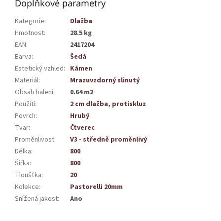
Doplňkové parametry
Kategorie
:
Dlažba
Hmotnost
:
28.5 kg
EAN
:
2417204
Barva
:
Šedá
Estetický vzhled
:
Kámen
Materiál
:
Mrazuvzdorný slinutý
Obsah balení
:
0.64 m2
Použití
:
2 cm dlažba
,
protiskluz
Povrch
:
Hrubý
Tvar
:
Čtverec
Proměnlivost
:
V3 - středně proměnlivý
Délka
:
800
Šířka
:
800
Tloušťka
:
20
Kolekce
:
Pastorelli 20mm
Snížená jakost
:
Ano