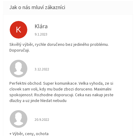
Klára
K
Hodnocení obchodu je 5 z 5 hvězdiček.
9.1.2023
Skvělý výběr, rychle doručeno bez jediného problému.
Doporučuji.
Hodnocení obchodu je 5 z 5 hvězdiček.
3.12.2022
Perfektni obchod. Super komunikace. Velka vyhoda, ze si
clovek sam voli, kdy mu bude zbozi doruceno. Maximalni
spokojenost. Rozhodne doporucuji. Ceka nas nakup jeste
dlazby a uz jinde hledat nebudu
Hodnocení obchodu je 5 z 5 hvězdiček.
20.9.2022
+ Výběr, ceny, ochota