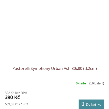
Pastorelli Symphony Urban Ash 80x80 (tl.2cm)
Skladem
(16 balení)
322 Kč bez DPH
390 Kč
Měrná
609,38 Kč / 1 m2
Do košíku
cena: