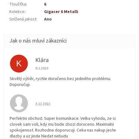
Tloušťka
:
6
Kolekce
:
Gigacer 6 Metalli
Snížená jakost
:
Ano
Klára
K
Hodnocení obchodu je 5 z 5 hvězdiček.
9.1.2023
Skvělý výběr, rychle doručeno bez jediného problému.
Doporučuji.
Hodnocení obchodu je 5 z 5 hvězdiček.
3.12.2022
Perfektni obchod. Super komunikace. Velka vyhoda, ze si
clovek sam voli, kdy mu bude zbozi doruceno. Maximalni
spokojenost. Rozhodne doporucuji. Ceka nas nakup jeste
dlazby a uz jinde hledat nebudu