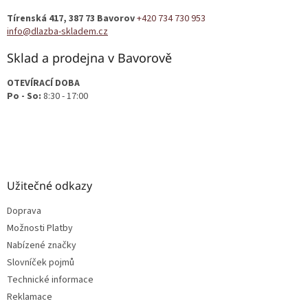
t
Tírenská 417, 387 73 Bavorov
+420 734 730 953
í
info@dlazba-skladem.cz
Sklad a prodejna v Bavorově
OTEVÍRACÍ DOBA
Po - So:
8:30 - 17:00
Užitečné odkazy
Doprava
Možnosti Platby
Nabízené značky
Slovníček pojmů
Technické informace
Reklamace