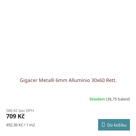
Gigacer Metalli 6mm Alluminio 30x60 Rett.
Skladem
(38,75 balení)
586 Kč bez DPH
709 Kč
Měrná
492,36 Kč / 1 m2
Do košíku
cena: