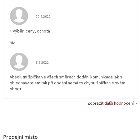
Hodnocení obchodu je 5 z 5 hvězdiček.
20.9.2022
+ Výběr, ceny, ochota
Nic
Hodnocení obchodu je 5 z 5 hvězdiček.
8.8.2022
Absolutní špička ve všech směrech dodání komunikace jak s
objednavatelem tak při dodání nemá to chybu špička ve svém
oboru
Zobrazit další hodnocení
Z
á
p
a
Prodejní místo