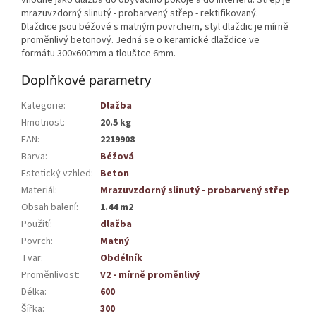
mrazuvzdorný slinutý - probarvený střep - rektifikovaný.
Dlaždice jsou béžové s matným povrchem, styl dlaždic je mírně
proměnlivý betonový. Jedná se o keramické dlaždice ve
formátu 300x600mm a tlouštce 6mm.
Doplňkové parametry
Kategorie
:
Dlažba
Hmotnost
:
20.5 kg
EAN
:
2219908
Barva
:
Béžová
Estetický vzhled
:
Beton
Materiál
:
Mrazuvzdorný slinutý - probarvený střep
Obsah balení
:
1.44 m2
Použití
:
dlažba
Povrch
:
Matný
Tvar
:
Obdélník
Proměnlivost
:
V2 - mírně proměnlivý
Délka
:
600
Šířka
:
300