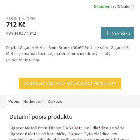
Skladem
(8,75 balení)
588 Kč bez DPH
712 Kč
Měrná
494,44 Kč / 1 m2
Do košíku
cena:
Dlažba Gigacer Metalli 6mm Bronzo 30x60 Rett. ze série Gigacer 6
Metalli je matná dlaždice, materiál mrazuvzdorný slinutý -
probarvený střep.
ZOBRAZIT VŠECHNY SOUVISEJÍCÍ PRODUKTY
Popis
Hodnocení
Diskuze
Detailní popis produktu
Gigacer Metalli 6mm Titanio 30x60
Rett.
jsou
dlaždice
ze série
Gigacer 6 Metalli od keramičky Gigacer. Tyto dlaždice jsou
vhodné jako dlažba do obývacího pokoje a do interiéru. Střep je