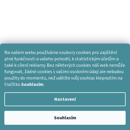
Na našem webu používáme soubory cookies pro zajištění
plné funkčnosti a vašeho pohodlí, k statistickým účelům a
také k cílení reklamy. Bez některých cookies náš web nemůže
fungovat, žádné cookies s vašimi osobními údaji ale nebudou
použity do momentu, než udělíte svůj souhlas klepnutím na
tlačítko
Souhlasím
.
Nastavení
Vytvořil Shoptet
Copyright 2026
Dlažba skladem
. Všechna práva vyhrazena.
Souhlasím