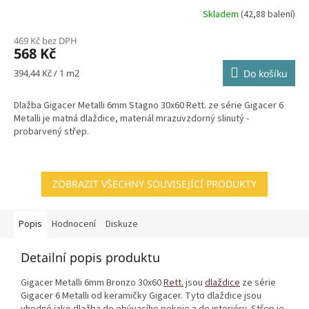
Skladem
(42,88 balení)
469 Kč bez DPH
568 Kč
Měrná
394,44 Kč / 1 m2
Do košíku
cena:
Dlažba Gigacer Metalli 6mm Stagno 30x60 Rett. ze série Gigacer 6
Metalli je matná dlaždice, materiál mrazuvzdorný slinutý -
probarvený střep.
ZOBRAZIT VŠECHNY SOUVISEJÍCÍ PRODUKTY
Popis
Hodnocení
Diskuze
Detailní popis produktu
Gigacer Metalli 6mm Bronzo 30x60
Rett.
jsou
dlaždice
ze série
Gigacer 6 Metalli od keramičky Gigacer. Tyto dlaždice jsou
vhodné jako dlažba do obývacího pokoje a do interiéru. Střep je