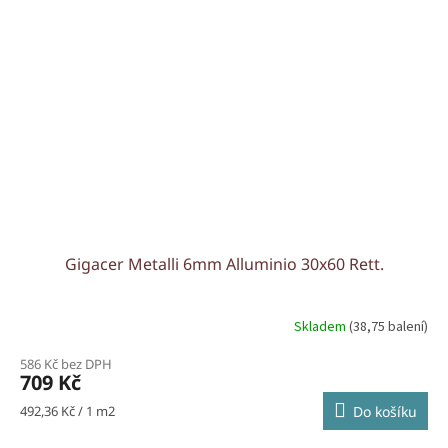
Gigacer Metalli 6mm Alluminio 30x60 Rett.
Skladem
(38,75 balení)
586 Kč bez DPH
709 Kč
Měrná
492,36 Kč / 1 m2
Do košíku
cena: