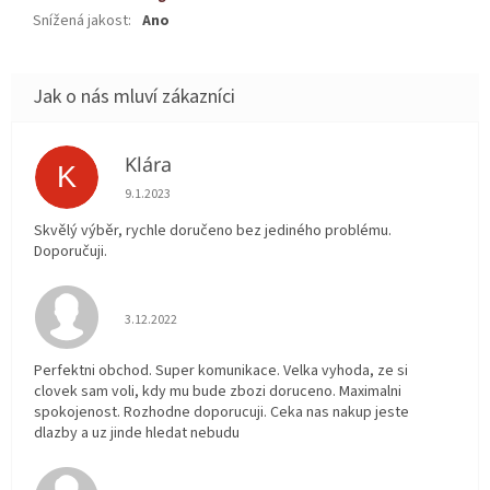
Snížená jakost
:
Ano
Klára
K
Hodnocení obchodu je 5 z 5 hvězdiček.
9.1.2023
Skvělý výběr, rychle doručeno bez jediného problému.
Doporučuji.
Hodnocení obchodu je 5 z 5 hvězdiček.
3.12.2022
Perfektni obchod. Super komunikace. Velka vyhoda, ze si
clovek sam voli, kdy mu bude zbozi doruceno. Maximalni
spokojenost. Rozhodne doporucuji. Ceka nas nakup jeste
dlazby a uz jinde hledat nebudu