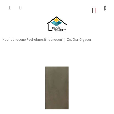
Přejít
na
NÁKUP
obsah
KOŠÍK
Průměrné
Neohodnoceno
Podrobnosti hodnocení
Značka:
Gigacer
hodnocení
produktu
je
0,0
z
5
hvězdiček.