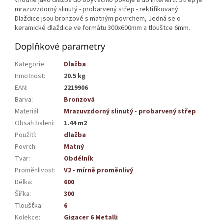
mrazuvzdorný slinutý - probarvený střep - rektifikovaný.
Dlaždice jsou bronzové s matným povrchem, Jedná se o
keramické dlaždice ve formátu 300x600mm a tlouštce 6mm.
Doplňkové parametry
Kategorie
:
Dlažba
Hmotnost
:
20.5 kg
EAN
:
2219906
Barva
:
Bronzová
Materiál
:
Mrazuvzdorný slinutý - probarvený střep
Obsah balení
:
1.44 m2
Použití
:
dlažba
Povrch
:
Matný
Tvar
:
Obdélník
Proměnlivost
:
V2 - mírně proměnlivý
Délka
:
600
Šířka
:
300
Tloušťka
:
6
Kolekce
:
Gigacer 6 Metalli