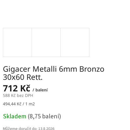
Gigacer Metalli 6mm Bronzo
30x60 Rett.
712 Kč
/ balení
588 Kč bez DPH
Měrná
494,44 Kč / 1 m2
cena:
Skladem
(8,75 balení)
Můžeme doručit do:
13.8.2026