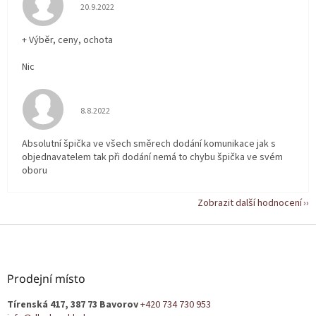
Hodnocení obchodu je 5 z 5 hvězdiček.
20.9.2022
+ Výběr, ceny, ochota
Nic
Hodnocení obchodu je 5 z 5 hvězdiček.
8.8.2022
Absolutní špička ve všech směrech dodání komunikace jak s
objednavatelem tak při dodání nemá to chybu špička ve svém
oboru
Zobrazit další hodnocení
Z
á
p
a
Prodejní místo
t
Tírenská 417, 387 73 Bavorov
+420 734 730 953
í