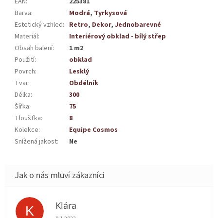
EAN
:
225381
Barva
:
Modrá
,
Tyrkysová
Estetický vzhled
:
Retro
,
Dekor
,
Jednobarevné
Materiál
:
Interiérový obklad - bílý střep
Obsah balení
:
1 m2
Použití
:
obklad
Povrch
:
Lesklý
Tvar
:
Obdélník
Délka
:
300
Šířka
:
75
Tloušťka
:
8
Kolekce
:
Equipe Cosmos
Snížená jakost
:
Ne
Klára
K
Hodnocení obchodu je 5 z 5 hvězdiček.