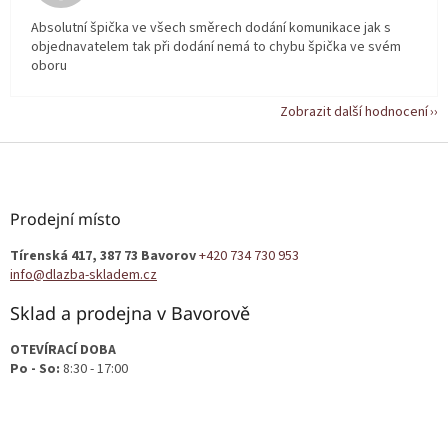
Absolutní špička ve všech směrech dodání komunikace jak s
objednavatelem tak při dodání nemá to chybu špička ve svém
oboru
Zobrazit další hodnocení
Z
á
p
a
Prodejní místo
t
Tírenská 417, 387 73 Bavorov
+420 734 730 953
í
info@dlazba-skladem.cz
Sklad a prodejna v Bavorově
OTEVÍRACÍ DOBA
Po - So:
8:30 - 17:00