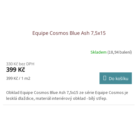
Equipe Cosmos Blue Ash 7,5x15
Skladem
(18,94 balení)
330 Kč bez DPH
399 Kč
Měrná
399 Kč / 1 m2
Do košíku
cena:
Obklad Equipe Cosmos Blue Ash 7,5x15 ze série Equipe Cosmos je
lesklá dlaždice, materiál interiérový obklad - bílý střep.