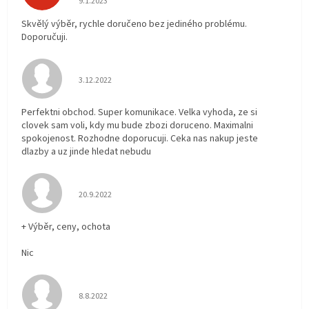
9.1.2023
Skvělý výběr, rychle doručeno bez jediného problému.
Doporučuji.
Hodnocení obchodu je 5 z 5 hvězdiček.
3.12.2022
Perfektni obchod. Super komunikace. Velka vyhoda, ze si
clovek sam voli, kdy mu bude zbozi doruceno. Maximalni
spokojenost. Rozhodne doporucuji. Ceka nas nakup jeste
dlazby a uz jinde hledat nebudu
Hodnocení obchodu je 5 z 5 hvězdiček.
20.9.2022
+ Výběr, ceny, ochota
Nic
Hodnocení obchodu je 5 z 5 hvězdiček.
8.8.2022