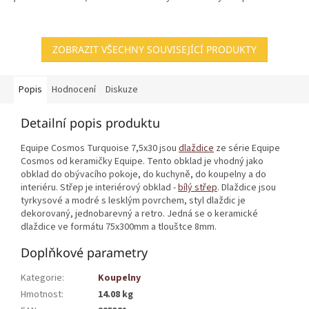
ZOBRAZIT VŠECHNY SOUVISEJÍCÍ PRODUKTY
Popis
Hodnocení
Diskuze
Detailní popis produktu
Equipe Cosmos Turquoise 7,5x30 jsou
dlaždice
ze série Equipe
Cosmos od keramičky Equipe. Tento obklad je vhodný jako
obklad do obývacího pokoje, do kuchyně, do koupelny a do
interiéru. Střep je interiérový obklad -
bílý střep
. Dlaždice jsou
tyrkysové a modré s lesklým povrchem, styl dlaždic je
dekorovaný, jednobarevný a retro. Jedná se o keramické
dlaždice ve formátu 75x300mm a tlouštce 8mm.
Doplňkové parametry
Kategorie
:
Koupelny
Hmotnost
:
14.08 kg