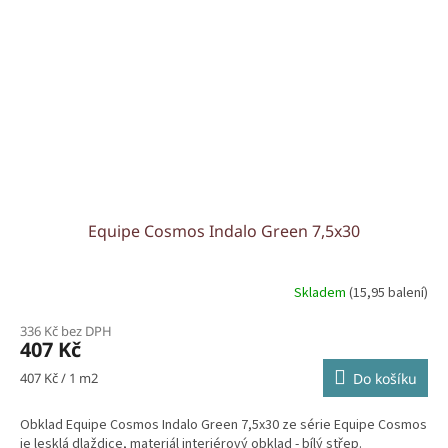
Equipe Cosmos Indalo Green 7,5x30
Skladem
(15,95 balení)
336 Kč bez DPH
407 Kč
Měrná
407 Kč / 1 m2
Do košíku
cena:
Obklad Equipe Cosmos Indalo Green 7,5x30 ze série Equipe Cosmos
je lesklá dlaždice, materiál interiérový obklad - bílý střep.