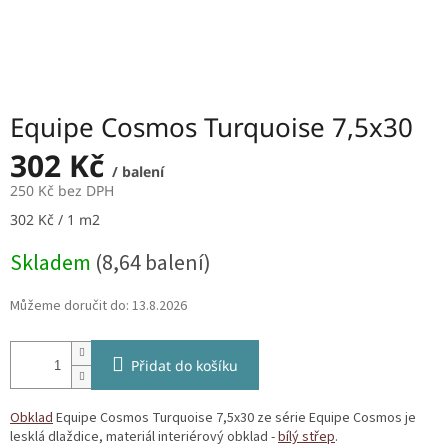
Equipe Cosmos Turquoise 7,5x30
302 Kč
/ balení
250 Kč bez DPH
Měrná
302 Kč / 1 m2
cena:
Skladem
(8,64 balení)
Můžeme doručit do:
13.8.2026
Přidat do košíku
Obklad
Equipe Cosmos Turquoise 7,5x30 ze série Equipe Cosmos je
lesklá dlaždice, materiál interiérový obklad -
bílý střep
.