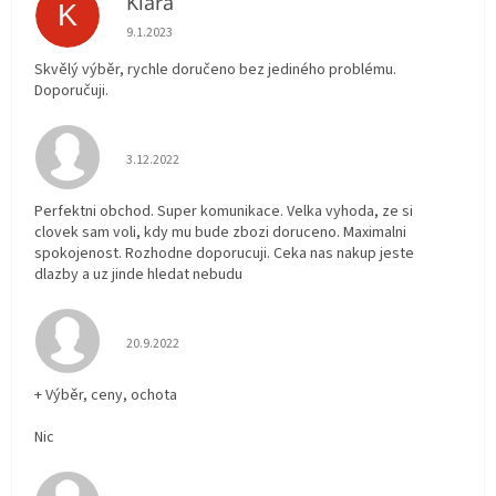
Klára
K
Hodnocení obchodu je 5 z 5 hvězdiček.
9.1.2023
Skvělý výběr, rychle doručeno bez jediného problému.
Doporučuji.
Hodnocení obchodu je 5 z 5 hvězdiček.
3.12.2022
Perfektni obchod. Super komunikace. Velka vyhoda, ze si
clovek sam voli, kdy mu bude zbozi doruceno. Maximalni
spokojenost. Rozhodne doporucuji. Ceka nas nakup jeste
dlazby a uz jinde hledat nebudu
Hodnocení obchodu je 5 z 5 hvězdiček.
20.9.2022
+ Výběr, ceny, ochota
Nic