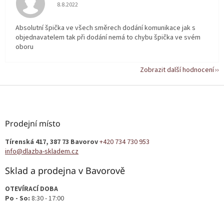
Hodnocení obchodu je 5 z 5 hvězdiček.
8.8.2022
Absolutní špička ve všech směrech dodání komunikace jak s
objednavatelem tak při dodání nemá to chybu špička ve svém
oboru
Zobrazit další hodnocení
Z
á
p
a
Prodejní místo
t
Tírenská 417, 387 73 Bavorov
+420 734 730 953
í
info@dlazba-skladem.cz
Sklad a prodejna v Bavorově
OTEVÍRACÍ DOBA
Po - So:
8:30 - 17:00