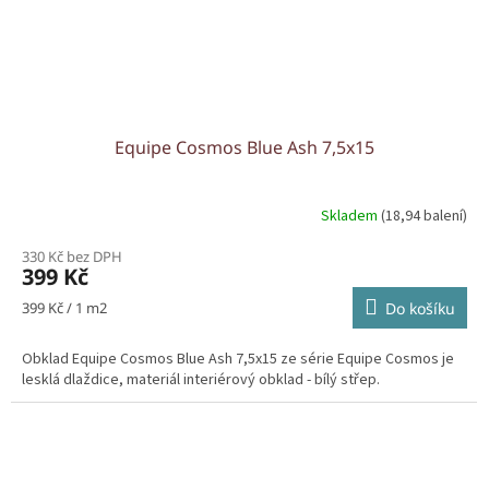
Equipe Cosmos Blue Ash 7,5x15
Skladem
(18,94 balení)
330 Kč bez DPH
399 Kč
Měrná
399 Kč / 1 m2
Do košíku
cena:
Obklad Equipe Cosmos Blue Ash 7,5x15 ze série Equipe Cosmos je
lesklá dlaždice, materiál interiérový obklad - bílý střep.