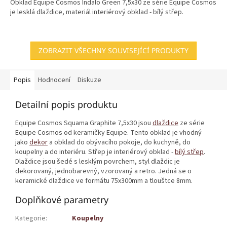
Obklad Equipe Cosmos Indalo Green 7,5x30 ze série Equipe Cosmos
je lesklá dlaždice, materiál interiérový obklad - bílý střep.
ZOBRAZIT VŠECHNY SOUVISEJÍCÍ PRODUKTY
Popis
Hodnocení
Diskuze
Detailní popis produktu
Equipe Cosmos Squama Graphite 7,5x30 jsou
dlaždice
ze série
Equipe Cosmos od keramičky Equipe. Tento obklad je vhodný
jako
dekor
a obklad do obývacího pokoje, do kuchyně, do
koupelny a do interiéru. Střep je interiérový obklad -
bílý střep
.
Dlaždice jsou šedé s lesklým povrchem, styl dlaždic je
dekorovaný, jednobarevný, vzorovaný a retro. Jedná se o
keramické dlaždice ve formátu 75x300mm a tlouštce 8mm.
Doplňkové parametry
Kategorie
:
Koupelny