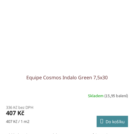
Equipe Cosmos Indalo Green 7,5x30
Skladem
(15,95 balení)
336 Kč bez DPH
407 Kč
Měrná
407 Kč / 1 m2
Do košíku
cena: