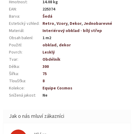
Hmotnost
:
14.08 kg
EAN
:
225374
Barva
:
Šedá
Estetický vzhled
:
Retro
,
Vzory
,
Dekor
,
Jednobarevné
Materiál
:
Interiérový obklad - bílý střep
Obsah balení
:
1 m2
Použití
:
obklad
,
dekor
Povrch
:
Lesklý
Tvar
:
Obdélník
Délka
:
300
Šířka
:
75
Tloušťka
:
8
Kolekce
:
Equipe Cosmos
Snížená jakost
:
Ne