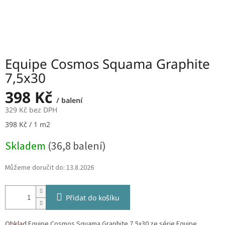
Equipe Cosmos Squama Graphite
7,5x30
398 Kč
/ balení
329 Kč bez DPH
Měrná
398 Kč / 1 m2
cena:
Skladem
(36,8 balení)
Můžeme doručit do:
13.8.2026
Přidat do košíku
Obklad
Equipe Cosmos Squama Graphite 7,5x30 ze série Equipe