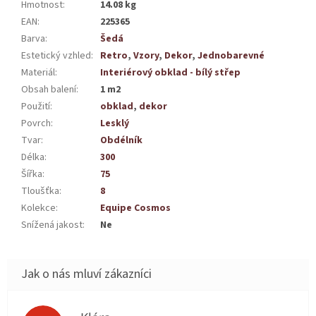
Hmotnost
:
14.08 kg
EAN
:
225365
Barva
:
Šedá
Estetický vzhled
:
Retro
,
Vzory
,
Dekor
,
Jednobarevné
Materiál
:
Interiérový obklad - bílý střep
Obsah balení
:
1 m2
Použití
:
obklad
,
dekor
Povrch
:
Lesklý
Tvar
:
Obdélník
Délka
:
300
Šířka
:
75
Tloušťka
:
8
Kolekce
:
Equipe Cosmos
Snížená jakost
:
Ne