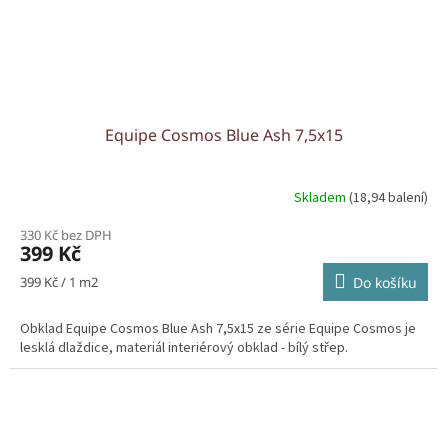
Equipe Cosmos Blue Ash 7,5x15
Skladem
(18,94 balení)
330 Kč bez DPH
399 Kč
Měrná
399 Kč / 1 m2
Do košíku
cena:
Obklad Equipe Cosmos Blue Ash 7,5x15 ze série Equipe Cosmos je
lesklá dlaždice, materiál interiérový obklad - bílý střep.