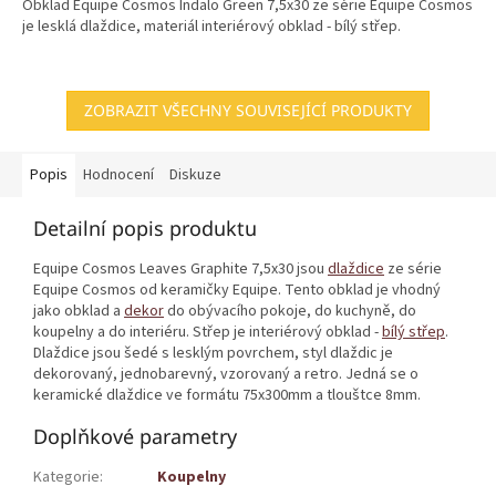
Obklad Equipe Cosmos Indalo Green 7,5x30 ze série Equipe Cosmos
je lesklá dlaždice, materiál interiérový obklad - bílý střep.
ZOBRAZIT VŠECHNY SOUVISEJÍCÍ PRODUKTY
Popis
Hodnocení
Diskuze
Detailní popis produktu
Equipe Cosmos Leaves Graphite 7,5x30 jsou
dlaždice
ze série
Equipe Cosmos od keramičky Equipe. Tento obklad je vhodný
jako obklad a
dekor
do obývacího pokoje, do kuchyně, do
koupelny a do interiéru. Střep je interiérový obklad -
bílý střep
.
Dlaždice jsou šedé s lesklým povrchem, styl dlaždic je
dekorovaný, jednobarevný, vzorovaný a retro. Jedná se o
keramické dlaždice ve formátu 75x300mm a tlouštce 8mm.
Doplňkové parametry
Kategorie
:
Koupelny