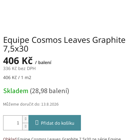
Equipe Cosmos Leaves Graphite
7,5x30
406 Kč
/ balení
336 Kč bez DPH
Měrná
406 Kč / 1 m2
cena:
Skladem
(28,98 balení)
Můžeme doručit do:
13.8.2026
Přidat do košíku
Obklad
Equipe Cosmos Leaves Graphite 7,5x30 ze série Equipe