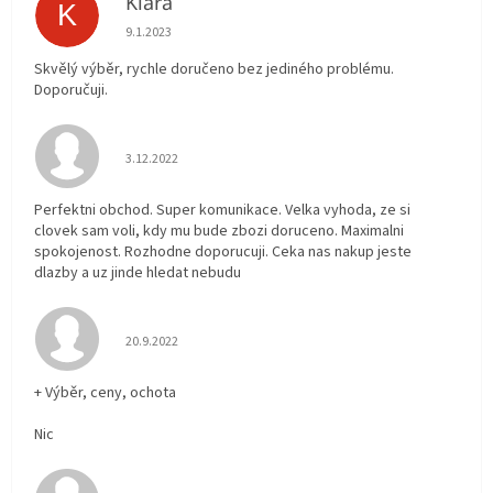
Klára
K
Hodnocení obchodu je 5 z 5 hvězdiček.
9.1.2023
Skvělý výběr, rychle doručeno bez jediného problému.
Doporučuji.
Hodnocení obchodu je 5 z 5 hvězdiček.
3.12.2022
Perfektni obchod. Super komunikace. Velka vyhoda, ze si
clovek sam voli, kdy mu bude zbozi doruceno. Maximalni
spokojenost. Rozhodne doporucuji. Ceka nas nakup jeste
dlazby a uz jinde hledat nebudu
Hodnocení obchodu je 5 z 5 hvězdiček.
20.9.2022
+ Výběr, ceny, ochota
Nic