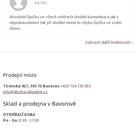
Hodnocení obchodu je 5 z 5 hvězdiček.
8.8.2022
Absolutní špička ve všech směrech dodání komunikace jak s
objednavatelem tak při dodání nemá to chybu špička ve svém
oboru
Zobrazit další hodnocení
Z
á
p
a
Prodejní místo
t
Tírenská 417, 387 73 Bavorov
+420 734 730 953
í
info@dlazba-skladem.cz
Sklad a prodejna v Bavorově
OTEVÍRACÍ DOBA
Po - So:
8:30 - 17:00