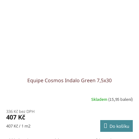
Equipe Cosmos Indalo Green 7,5x30
Skladem
(15,95 balení)
336 Kč bez DPH
407 Kč
Měrná
407 Kč / 1 m2
Do košíku
cena: