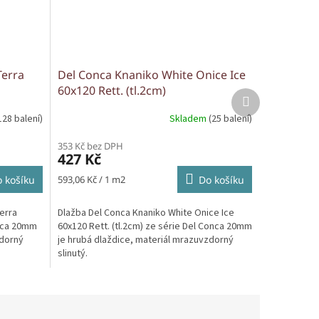
Terra
Del Conca Knaniko White Onice Ice
60x120 Rett. (tl.2cm)
Další
produkt
128 balení)
Skladem
(25 balení)
353 Kč bez DPH
427 Kč
Měrná
 košíku
593,06 Kč / 1 m2
Do košíku
cena:
erra
Dlažba Del Conca Knaniko White Onice Ice
onca 20mm
60x120 Rett. (tl.2cm) ze série Del Conca 20mm
zdorný
je hrubá dlaždice, materiál mrazuvzdorný
slinutý.