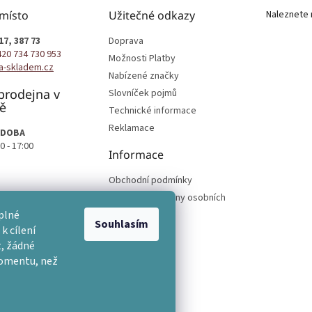
 místo
Užitečné odkazy
Naleznete 
17, 387 73
Doprava
420 734 730 953
Možnosti Platby
a-skladem.cz
Nabízené značky
prodejna v
Slovníček pojmů
ě
Technické informace
Reklamace
 DOBA
0 - 17:00
Informace
Obchodní podmínky
Podmínky ochrany osobních
podmínek
plné
Souhlasím
k cílení
, žádné
momentu, než