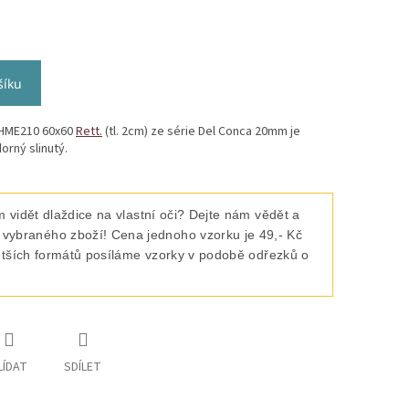
šíku
 HME210 60x60
Rett.
(tl. 2cm) ze série Del Conca 20mm je
orný slinutý.
 vidět dlaždice na vlastní oči? Dejte nám vědět a
raného zboží! Cena jednoho vzorku je 49,- Kč
ětších formátů posíláme vzorky v podobě odřezků o
LÍDAT
SDÍLET