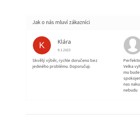
Klára
K
Hodnocení obchodu je 5 z 5 hvězdiček.
9.1.2023
Skvělý výběr, rychle doručeno bez
Perfektn
jediného problému. Doporučuji.
Velka vy
mu bude 
spokojen
nas naku
nebudu
Z
á
p
a