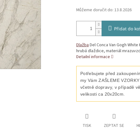
Můžeme doručit do:
13.8.2026
Přidat do ko
Dlažba
Del Conca Van Gogh White
hrubá dlaždice, materiál mrazuvzd
Detailní informace
Potřebujete před zakoupením
my Vám ZAŠLEME VZORKY vyb
včetně dopravy, v případě v
velikosti ca 20x20cm.
TISK
ZEPTAT SE
H