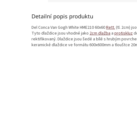
Detailní popis produktu
Del Conca Van Gogh White HME210 60x60
Rett.
(tl. 2cm) js
Tyto dlaždice jsou vhodné jako
2cm dlažba
a
protiskluz
do
rektifikovaný. Dlaždice jsou šedé a bílé s hrubým povrch
keramické dlaždice ve formátu 600x600mm a tlouštce 20