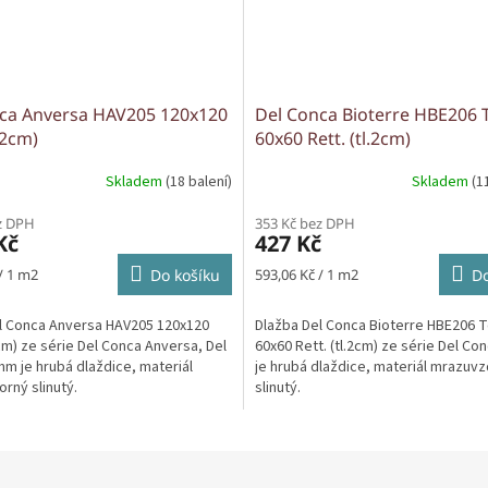
ca Anversa HAV205 120x120
Del Conca Bioterre HBE206 
l.2cm)
60x60 Rett. (tl.2cm)
Skladem
(18 balení)
Skladem
(1
z DPH
353 Kč bez DPH
Kč
427 Kč
Měrná
/ 1 m2
Do košíku
593,06 Kč / 1 m2
Do
cena:
l Conca Anversa HAV205 120x120
Dlažba Del Conca Bioterre HBE206 T
2cm) ze série Del Conca Anversa, Del
60x60 Rett. (tl.2cm) ze série Del C
m je hrubá dlaždice, materiál
je hrubá dlaždice, materiál mrazuv
rný slinutý.
slinutý.