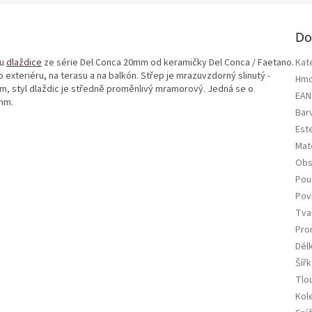
Do
ou
dlaždice
ze série Del Conca 20mm od keramičky Del Conca / Faetano.
Kat
 exteriéru, na terasu a na balkón. Střep je mrazuvzdorný slinutý -
Hmo
em, styl dlaždic je středně proměnlivý mramorový. Jedná se o
EAN
mm.
Bar
Est
Mate
Obs
Použ
Pov
Tva
Pro
Dél
Šířk
Tlo
Kol