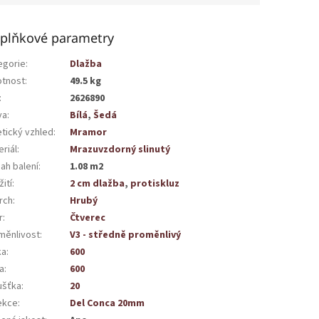
plňkové parametry
egorie
:
Dlažba
tnost
:
49.5 kg
:
2626890
va
:
Bílá
,
Šedá
etický vzhled
:
Mramor
riál
:
Mrazuvzdorný slinutý
ah balení
:
1.08 m2
ití
:
2 cm dlažba
,
protiskluz
rch
:
Hrubý
r
:
Čtverec
měnlivost
:
V3 - středně proměnlivý
ka
:
600
a
:
600
ušťka
:
20
ekce
:
Del Conca 20mm