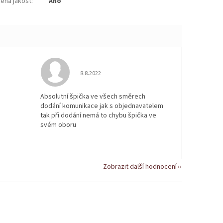
žená jakost
:
Ano
 5 z 5 hvězdiček.
Hodnocení obchodu je 5 z 5 hvězdiček.
8.8.2022
Absolutní špička ve všech směrech
dodání komunikace jak s objednavatelem
tak při dodání nemá to chybu špička ve
svém oboru
Zobrazit další hodnocení