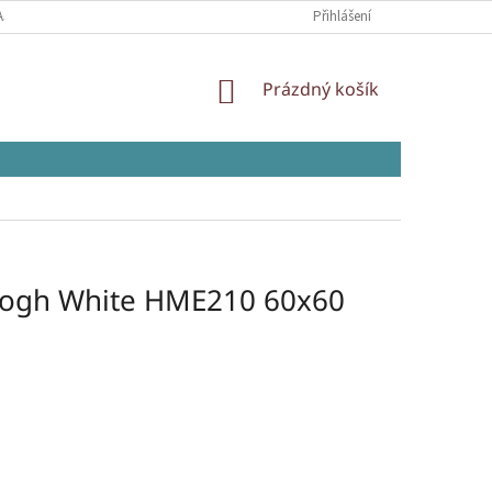
AJŮ
Přihlášení
NÁKUPNÍ
Prázdný košík
KOŠÍK
Gogh White HME210 60x60