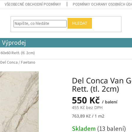
VŠEOBECNÉ OBCHODNÍ PODMÍNKY
PODMÍNKY OCHRANY OSOBNÍCH ÚD
HLEDAT
Výprodej
0x60 Rett. (tl. 2cm)
:
Del Conca / Faetano
Del Conca Van 
Rett. (tl. 2cm)
550 Kč
/ balení
455 Kč bez DPH
Měrná
763,89 Kč / 1 m2
cena:
Skladem
(13 balení)