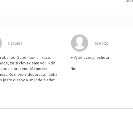
Sní
Hodnocení obchodu je 5 z 5 hvězdiček.
Hodnocení obchodu je
3.12.2022
20.9.2022
i obchod. Super komunikace.
+ Výběr, ceny, ochota
hoda, ze si clovek sam voli, kdy
zbozi doruceno. Maximalni
Nic
ost. Rozhodne doporucuji. Ceka
p jeste dlazby a uz jinde hledat