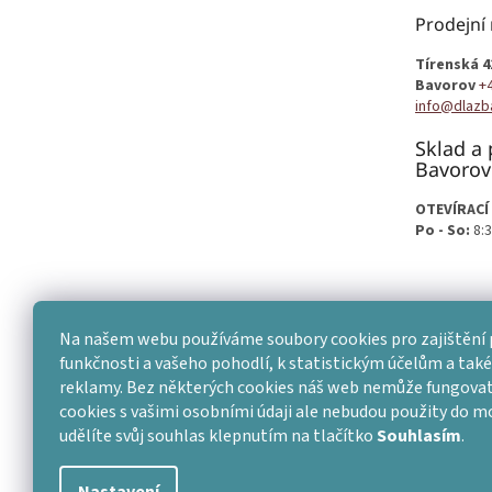
t
Prodejní
í
Tírenská 4
Bavorov
+
info@dlazb
Sklad a 
Bavorov
OTEVÍRACÍ
Po - So:
8:3
Na našem webu používáme soubory cookies pro zajištění 
funkčnosti a vašeho pohodlí, k statistickým účelům a také 
reklamy. Bez některých cookies náš web nemůže fungovat
cookies s vašimi osobními údaji ale nebudou použity do 
udělíte svůj souhlas klepnutím na tlačítko
Souhlasím
.