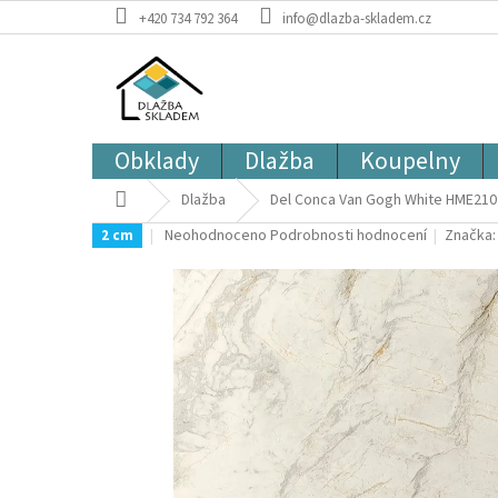
Přejít
+420 734 792 364
info@dlazba-skladem.cz
na
obsah
Obklady
Dlažba
Koupelny
Domů
Dlažba
Del Conca Van Gogh White HME210 6
Průměrné
Neohodnoceno
Podrobnosti hodnocení
Značka
2 cm
hodnocení
produktu
je
0,0
z
5
hvězdiček.