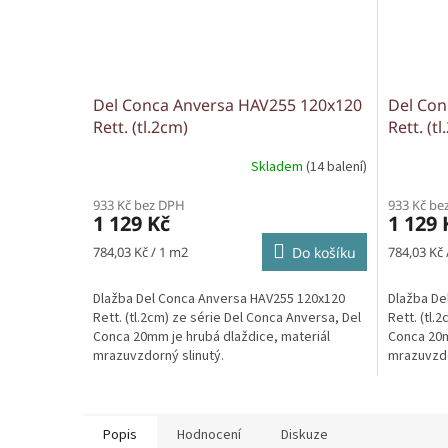
Del Conca Anversa HAV255 120x120
Del Con
Rett. (tl.2cm)
Rett. (t
Skladem
(14 balení)
933 Kč bez DPH
933 Kč be
1 129 Kč
1 129 
Měrná
Měrná
784,03 Kč / 1 m2
Do košíku
784,03 Kč 
cena:
cena:
Dlažba Del Conca Anversa HAV255 120x120
Dlažba De
Rett. (tl.2cm) ze série Del Conca Anversa, Del
Rett. (tl.
Conca 20mm je hrubá dlaždice, materiál
Conca 20m
mrazuvzdorný slinutý.
mrazuvzdo
Popis
Hodnocení
Diskuze