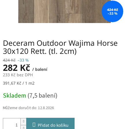
424 Kč
–33 %
Deceram Outdoor Wajima Horse
30x120 Rett. (tl. 2cm)
424 Kč
–33 %
282 Kč
/ balení
233 Kč bez DPH
Měrná
391,67 Kč / 1 m2
cena:
Skladem
(7,5 balení)
Můžeme doručit do:
12.8.2026
Přidat do košíku