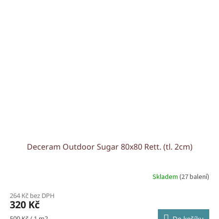
Deceram Outdoor Sugar 80x80 Rett. (tl. 2cm)
Skladem
(27 balení)
264 Kč bez DPH
320 Kč
Měrná
500 Kč / 1 m2
Do košíku