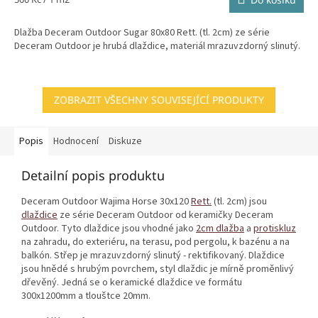
cena:
Dlažba Deceram Outdoor Sugar 80x80 Rett. (tl. 2cm) ze série
Deceram Outdoor je hrubá dlaždice, materiál mrazuvzdorný slinutý.
ZOBRAZIT VŠECHNY SOUVISEJÍCÍ PRODUKTY
Popis
Hodnocení
Diskuze
Detailní popis produktu
Deceram Outdoor Wajima Horse 30x120
Rett.
(tl. 2cm) jsou
dlaždice
ze série Deceram Outdoor od keramičky Deceram
Outdoor. Tyto dlaždice jsou vhodné jako
2cm dlažba
a
protiskluz
na zahradu, do exteriéru, na terasu, pod pergolu, k bazénu a na
balkón. Střep je mrazuvzdorný slinutý - rektifikovaný. Dlaždice
jsou hnědé s hrubým povrchem, styl dlaždic je mírně proměnlivý
dřevěný. Jedná se o keramické dlaždice ve formátu
300x1200mm a tlouštce 20mm.