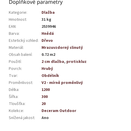
Doplňkové parametry
Kategorie
:
Dlažba
Hmotnost
:
31 kg
EAN
:
2539946
Barva
:
Hnědá
Estetický vzhled
:
Dřevo
Materiál
:
Mrazuvzdorný slinutý
Obsah balení
:
0.72 m2
Použití
:
2 cm dlažba
,
protiskluz
Povrch
:
Hrubý
Tvar
:
Obdélník
Proměnlivost
:
V2 - mírně proměnlivý
Délka
:
1200
Šířka
:
300
Tloušťka
:
20
Kolekce
:
Deceram Outdoor
Snížená jakost
:
Ano