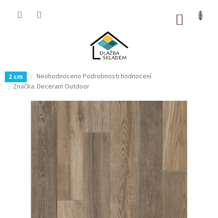
Přejít
na
NÁKUP
obsah
KOŠÍK
Průměrné
Neohodnoceno
Podrobnosti hodnocení
2 cm
hodnocení
Značka:
Deceram Outdoor
produktu
je
0,0
z
5
hvězdiček.