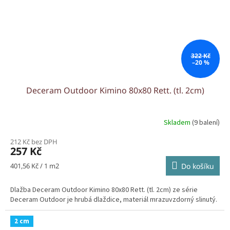
322 Kč
–20 %
Deceram Outdoor Kimino 80x80 Rett. (tl. 2cm)
Skladem
(9 balení)
212 Kč bez DPH
257 Kč
Měrná
401,56 Kč / 1 m2
Do košíku
cena:
Dlažba Deceram Outdoor Kimino 80x80 Rett. (tl. 2cm) ze série
Deceram Outdoor je hrubá dlaždice, materiál mrazuvzdorný slinutý.
2 cm