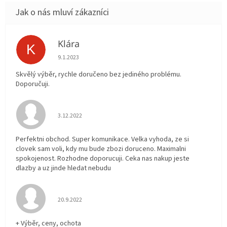
Klára
K
Hodnocení obchodu je 5 z 5 hvězdiček.
9.1.2023
Skvělý výběr, rychle doručeno bez jediného problému.
Doporučuji.
Hodnocení obchodu je 5 z 5 hvězdiček.
3.12.2022
Perfektni obchod. Super komunikace. Velka vyhoda, ze si
clovek sam voli, kdy mu bude zbozi doruceno. Maximalni
spokojenost. Rozhodne doporucuji. Ceka nas nakup jeste
dlazby a uz jinde hledat nebudu
Hodnocení obchodu je 5 z 5 hvězdiček.
20.9.2022
+ Výběr, ceny, ochota