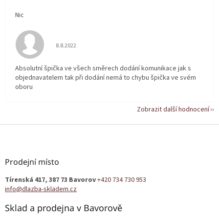
Nic
Hodnocení obchodu je 5 z 5 hvězdiček.
8.8.2022
Absolutní špička ve všech směrech dodání komunikace jak s
objednavatelem tak při dodání nemá to chybu špička ve svém
oboru
Zobrazit další hodnocení
Z
á
p
a
Prodejní místo
t
Tírenská 417, 387 73 Bavorov
+420 734 730 953
í
info@dlazba-skladem.cz
Sklad a prodejna v Bavorově