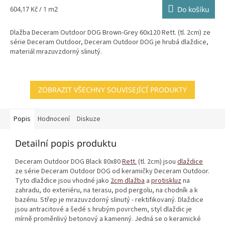
Měrná
604,17 Kč / 1 m2
Do košíku
cena:
Dlažba Deceram Outdoor DOG Brown-Grey 60x120 Rett. (tl. 2cm) ze
série Deceram Outdoor, Deceram Outdoor DOG je hrubá dlaždice,
materiál mrazuvzdorný slinutý.
ZOBRAZIT VŠECHNY SOUVISEJÍCÍ PRODUKTY
Popis
Hodnocení
Diskuze
Detailní popis produktu
Deceram Outdoor DOG Black 80x80
Rett.
(tl. 2cm) jsou
dlaždice
ze série Deceram Outdoor DOG od keramičky Deceram Outdoor.
Tyto dlaždice jsou vhodné jako
2cm dlažba
a
protiskluz
na
zahradu, do exteriéru, na terasu, pod pergolu, na chodník a k
bazénu. Střep je mrazuvzdorný slinutý - rektifikovaný. Dlaždice
jsou antracitové a šedé s hrubým povrchem, styl dlaždic je
mírně proměnlivý betonový a kamenný. Jedná se o keramické