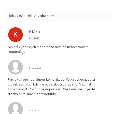
Klára
K
Hodnocení obchodu je 5 z 5 hvězdiček.
9.1.2023
Skvělý výběr, rychle doručeno bez jediného problému.
Doporučuji.
Hodnocení obchodu je 5 z 5 hvězdiček.
3.12.2022
Perfektni obchod. Super komunikace. Velka vyhoda, ze si
clovek sam voli, kdy mu bude zbozi doruceno. Maximalni
spokojenost. Rozhodne doporucuji. Ceka nas nakup jeste
dlazby a uz jinde hledat nebudu
Hodnocení obchodu je 5 z 5 hvězdiček.
20.9.2022