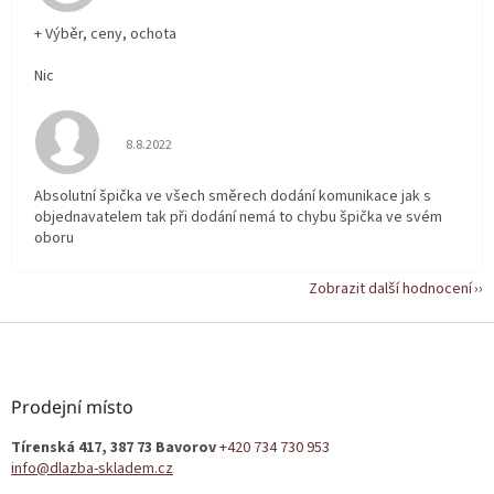
+ Výběr, ceny, ochota
Nic
Hodnocení obchodu je 5 z 5 hvězdiček.
8.8.2022
Absolutní špička ve všech směrech dodání komunikace jak s
objednavatelem tak při dodání nemá to chybu špička ve svém
oboru
Zobrazit další hodnocení
Z
á
p
a
Prodejní místo
t
Tírenská 417, 387 73 Bavorov
+420 734 730 953
í
info@dlazba-skladem.cz