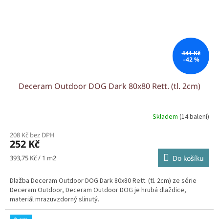
441 Kč
–42 %
Deceram Outdoor DOG Dark 80x80 Rett. (tl. 2cm)
Skladem
(14 balení)
208 Kč bez DPH
252 Kč
Měrná
393,75 Kč / 1 m2
Do košíku
cena:
Dlažba Deceram Outdoor DOG Dark 80x80 Rett. (tl. 2cm) ze série
Deceram Outdoor, Deceram Outdoor DOG je hrubá dlaždice,
materiál mrazuvzdorný slinutý.