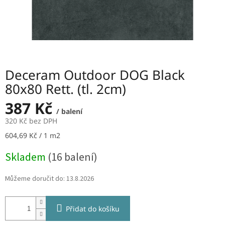
Deceram Outdoor DOG Black
80x80 Rett. (tl. 2cm)
387 Kč
/ balení
320 Kč bez DPH
Měrná
604,69 Kč / 1 m2
cena:
Skladem
(16 balení)
Můžeme doručit do:
13.8.2026
Přidat do košíku