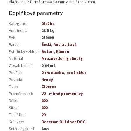
dlaždice ve formátu 800x800mm a tlouštce 20mm.
Doplňkové parametry
Kategorie
:
Dlažba
Hmotnost
:
28.5 kg
EAN
:
235609
Barva
:
Šedá
,
Antracitová
Estetický vzhled
:
Beton
,
Kámen
Materiál
:
Mrazuvzdorný slinutý
Obsah balení
:
0.64 m2
Použití
:
2 cm dlažba
,
protiskluz
Povrch
:
Hrubý
Tvar
:
Čtverec
Proměnlivost
:
V2 - mírně proměnlivý
Délka
:
800
Šířka
:
800
Tloušťka
:
20
Kolekce
:
Deceram Outdoor DOG
Snížená jakost
:
Ano