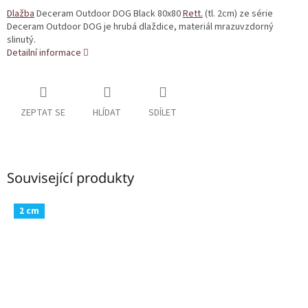
Dlažba
Deceram Outdoor DOG Black 80x80
Rett.
(tl. 2cm) ze série
Deceram Outdoor DOG je hrubá dlaždice, materiál mrazuvzdorný
slinutý.
Detailní informace
ZEPTAT SE
HLÍDAT
SDÍLET
Související produkty
2 cm