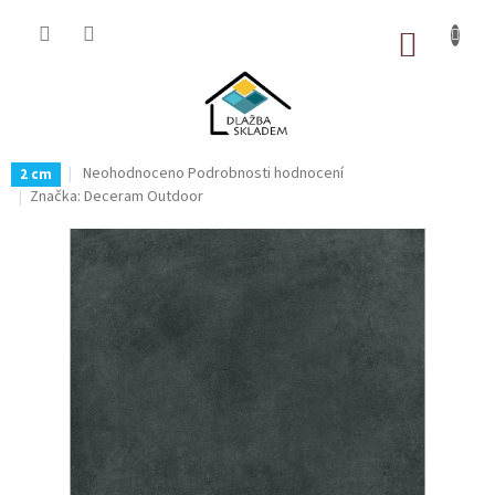
Přejít
na
NÁKUP
obsah
KOŠÍK
Průměrné
Neohodnoceno
Podrobnosti hodnocení
2 cm
hodnocení
Značka:
Deceram Outdoor
produktu
je
0,0
z
5
hvězdiček.