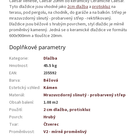
Caesar Venetie, Caesar 20mm od keramičky Ceramiche Caesar.
Tyto dlaždice jsou vhodné jako
2cm dlažba
a
protiskluz
na
terasu, pod pergolu, na chodník, do garáže a na balkón. Střep je
mrazuvzdorný slinutý - probarvený střep - rektifikovaný.
Dlaždice jsou béžové s hrubým povrchem, styl dlaždic je mírně
proměnlivý kamenný. Jedná se o keramické dlaždice ve formátu
600x900mm a tlouštce 20mm.
Doplňkové parametry
Kategorie
:
Dlažba
Hmotnost
:
45.5 kg
EAN
:
235592
Barva
:
Béžová
Estetický vzhled
:
Kámen
Materiál
:
Mrazuvzdorný slinutý - probarvený střep
Obsah balení
:
1.08 m2
Použití
:
2 cm dlažba
,
protiskluz
Povrch
:
Hrubý
Tvar
:
Čtverec
Proměnlivost
:
V2 - mírně proměnlivý