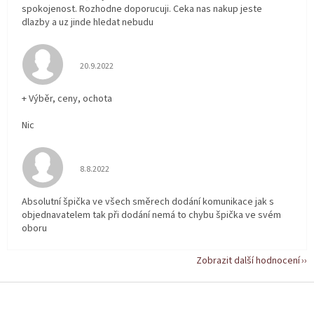
spokojenost. Rozhodne doporucuji. Ceka nas nakup jeste
dlazby a uz jinde hledat nebudu
Hodnocení obchodu je 5 z 5 hvězdiček.
20.9.2022
+ Výběr, ceny, ochota
Nic
Hodnocení obchodu je 5 z 5 hvězdiček.
8.8.2022
Absolutní špička ve všech směrech dodání komunikace jak s
objednavatelem tak při dodání nemá to chybu špička ve svém
oboru
Zobrazit další hodnocení
Z
á