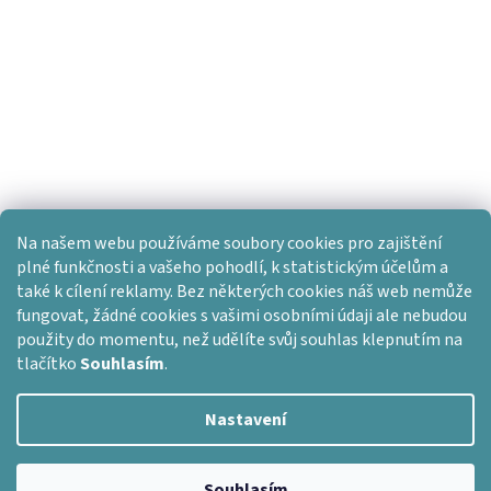
Na našem webu používáme soubory cookies pro zajištění
plné funkčnosti a vašeho pohodlí, k statistickým účelům a
také k cílení reklamy. Bez některých cookies náš web nemůže
fungovat, žádné cookies s vašimi osobními údaji ale nebudou
použity do momentu, než udělíte svůj souhlas klepnutím na
tlačítko
Souhlasím
.
Nastavení
Vytvořil Shoptet
Copyright 2026
Dlažba skladem
. Všechna práva vyhrazena.
Souhlasím