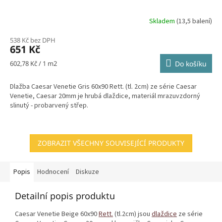
Skladem
(13,5 balení)
538 Kč bez DPH
651 Kč
Měrná
602,78 Kč / 1 m2
Do košíku
cena:
Dlažba Caesar Venetie Gris 60x90 Rett. (tl. 2cm) ze série Caesar
Venetie, Caesar 20mm je hrubá dlaždice, materiál mrazuvzdorný
slinutý - probarvený střep.
ZOBRAZIT VŠECHNY SOUVISEJÍCÍ PRODUKTY
Popis
Hodnocení
Diskuze
Detailní popis produktu
Caesar Venetie Beige 60x90
Rett.
(tl.2cm) jsou
dlaždice
ze série