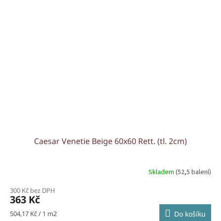
Caesar Venetie Beige 60x60 Rett. (tl. 2cm)
Skladem
(52,5 balení)
300 Kč bez DPH
363 Kč
Měrná
504,17 Kč / 1 m2
Do košíku