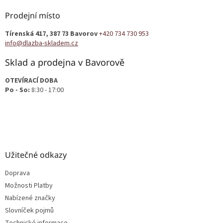
p
a
Prodejní místo
t
Tírenská 417, 387 73 Bavorov
+420 734 730 953
í
info@dlazba-skladem.cz
Sklad a prodejna v Bavorově
OTEVÍRACÍ DOBA
Po - So:
8:30 - 17:00
Užitečné odkazy
Doprava
Možnosti Platby
Nabízené značky
Slovníček pojmů
Technické informace