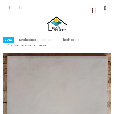
Přejít
na
NÁKUP
obsah
KOŠÍK
Průměrné
Neohodnoceno
Podrobnosti hodnocení
2 cm
hodnocení
Značka:
Ceramiche Caesar
produktu
je
0,0
z
5
hvězdiček.