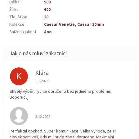
Délka
:
900
Šířka
:
600
Tloušťka
:
20
Kolekce
:
Caesar Venetie
,
Caesar 20mm
Snížená jakost
:
Ano
Klára
K
Hodnocení obchodu je 5 z 5 hvězdiček.
9.1.2023
Skvělý výběr, rychle doručeno bez jediného problému.
Doporučuji.
Hodnocení obchodu je 5 z 5 hvězdiček.
3.12.2022
Perfektni obchod. Super komunikace. Velka vyhoda, ze si
clovek sam voli, kdy mu bude zbozi doruceno. Maximalni