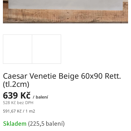
Caesar Venetie Beige 60x90 Rett.
(tl.2cm)
639 Kč
/ balení
528 Kč bez DPH
Měrná
591,67 Kč / 1 m2
cena:
Skladem
(225,5 balení)