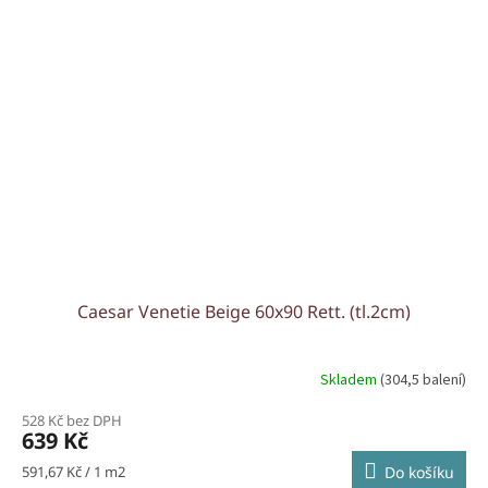
Caesar Venetie Beige 60x90 Rett. (tl.2cm)
Skladem
(304,5 balení)
528 Kč bez DPH
639 Kč
Měrná
591,67 Kč / 1 m2
Do košíku