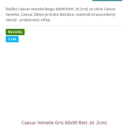
cena:
Dlažba Caesar Venetie Beige 60x90 Rett. (tl.2cm) ze série Caesar
Venetie, Caesar 20mm je hrubá dlaždice, materiál mrazuvzdorný
slinutý - probarvený střep.
Novinka
2 cm
Caesar Venetie Gris 60x90 Rett. (tl. 2cm)