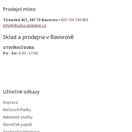
p
a
Prodejní místo
t
Tírenská 417, 387 73 Bavorov
+420 734 730 953
í
info@dlazba-skladem.cz
Sklad a prodejna v Bavorově
OTEVÍRACÍ DOBA
Po - So:
8:30 - 17:00
Užitečné odkazy
Doprava
Možnosti Platby
Nabízené značky
Slovníček pojmů
Technické informace