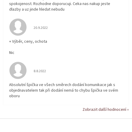
spokojenost. Rozhodne doporucuji. Ceka nas nakup jeste
dlazby a uz jinde hledat nebudu
Hodnocení obchodu je 5 z 5 hvězdiček.
20.9.2022
+ Výběr, ceny, ochota
Nic
Hodnocení obchodu je 5 z 5 hvězdiček.
8.8.2022
Absolutní špička ve všech směrech dodání komunikace jak s
objednavatelem tak při dodání nemá to chybu špička ve svém
oboru
Zobrazit další hodnocení
Z
á