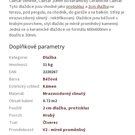
Caesar Venetie, Caesar 20mm od keramičky Ceramiche Caesar.
Tyto dlaždice jsou vhodné jako
protiskluz
a
2cm dlažba
na
terasu, pod pergolu, na chodník, do garáže a na balkón. Střep je
mrazuvzdorný slinutý - rektifikovaný. Dlaždice jsou béžové s
hrubým povrchem, styl dlaždic je mírně proměnlivý kamenný.
Jedná se o keramické dlaždice ve formátu 600x600mm a
tlouštce 20mm.
Doplňkové parametry
Kategorie
:
Dlažba
Hmotnost
:
31 kg
EAN
:
2220267
Barva
:
Béžová
Estetický vzhled
:
Kámen
Materiál
:
Mrazuvzdorný slinutý
Obsah balení
:
0.72 m2
Použití
:
2 cm dlažba
,
protiskluz
Povrch
:
Hrubý
Tvar
:
Čtverec
Proměnlivost
:
V2 - mírně proměnlivý