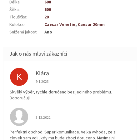
Délka
:
600
Šířka
:
600
Tloušťka
:
20
Kolekce
:
Caesar Venetie
,
Caesar 20mm
Snížená jakost
:
Ano
Klára
K
Hodnocení obchodu je 5 z 5 hvězdiček.
9.1.2023
Skvělý výběr, rychle doručeno bez jediného problému.
Doporučuji.
Hodnocení obchodu je 5 z 5 hvězdiček.
3.12.2022
Perfektni obchod. Super komunikace. Velka vyhoda, ze si
clovek sam voli, kdy mu bude zbozi doruceno. Maximalni