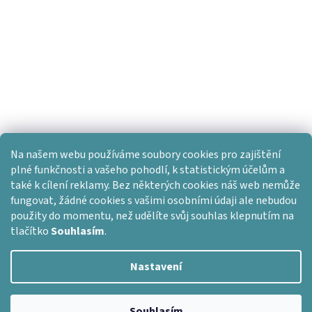
Na našem webu používáme soubory cookies pro zajištění
plné funkčnosti a vašeho pohodlí, k statistickým účelům a
také k cílení reklamy. Bez některých cookies náš web nemůže
fungovat, žádné cookies s vašimi osobními údaji ale nebudou
použity do momentu, než udělíte svůj souhlas klepnutím na
tlačítko
Souhlasím
.
Nastavení
Vytvořil Shoptet
Copyright 2026
Dlažba skladem
. Všechna práva vyhrazena.
Souhlasím