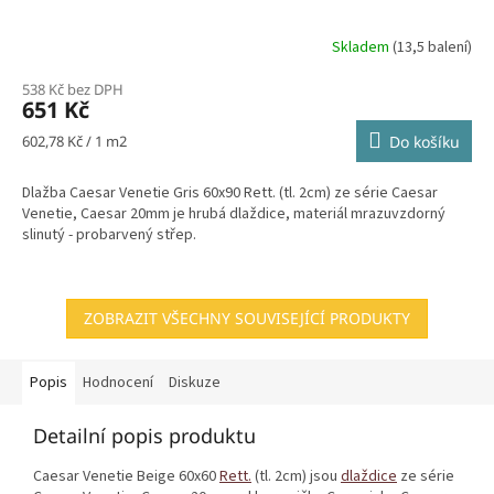
Skladem
(13,5 balení)
538 Kč bez DPH
651 Kč
Měrná
602,78 Kč / 1 m2
Do košíku
cena:
Dlažba Caesar Venetie Gris 60x90 Rett. (tl. 2cm) ze série Caesar
Venetie, Caesar 20mm je hrubá dlaždice, materiál mrazuvzdorný
slinutý - probarvený střep.
ZOBRAZIT VŠECHNY SOUVISEJÍCÍ PRODUKTY
Popis
Hodnocení
Diskuze
Detailní popis produktu
Caesar Venetie Beige 60x60
Rett.
(tl. 2cm) jsou
dlaždice
ze série