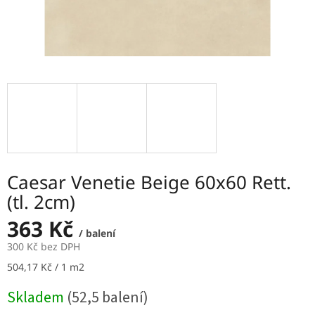
Caesar Venetie Beige 60x60 Rett.
(tl. 2cm)
363 Kč
/ balení
300 Kč bez DPH
Měrná
504,17 Kč / 1 m2
cena:
Skladem
(52,5 balení)