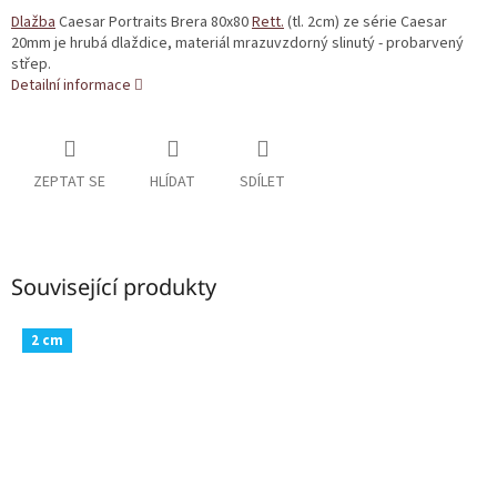
Dlažba
Caesar Portraits Brera 80x80
Rett.
(tl. 2cm) ze série Caesar
20mm je hrubá dlaždice, materiál mrazuvzdorný slinutý - probarvený
střep.
Detailní informace
ZEPTAT SE
HLÍDAT
SDÍLET
Související produkty
2 cm