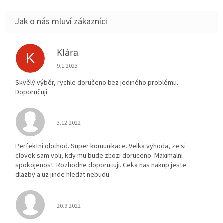
Klára
K
Hodnocení obchodu je 5 z 5 hvězdiček.
9.1.2023
Skvělý výběr, rychle doručeno bez jediného problému.
Doporučuji.
Hodnocení obchodu je 5 z 5 hvězdiček.
3.12.2022
Perfektni obchod. Super komunikace. Velka vyhoda, ze si
clovek sam voli, kdy mu bude zbozi doruceno. Maximalni
spokojenost. Rozhodne doporucuji. Ceka nas nakup jeste
dlazby a uz jinde hledat nebudu
Hodnocení obchodu je 5 z 5 hvězdiček.
20.9.2022