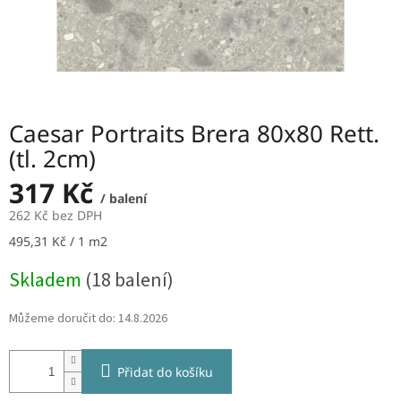
Caesar Portraits Brera 80x80 Rett.
(tl. 2cm)
317 Kč
/ balení
262 Kč bez DPH
Měrná
495,31 Kč / 1 m2
cena:
Skladem
(18 balení)
Můžeme doručit do:
14.8.2026
Přidat do košíku