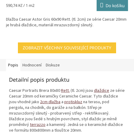
Měrná
590,74 Kč / 1 m2
Do košíku
cena:
Dlažba Caesar Astor Gris 60x90 Rett. (tl. 2cm) ze série Caesar 20mm
je hrubá dlaždice, materiál mrazuvzdorný slinutý.
ZOBRAZIT VŠECHNY SOUVISEJÍCÍ PRODUKTY
Popis
Hodnocení
Diskuze
Detailní popis produktu
Caesar Portraits Brera 80x80
Rett.
(tl. 2cm) jsou
dlaždice
ze série
Caesar 20mm od keramičky Ceramiche Caesar. Tyto dlaždice
jsou vhodné jako
2cm dlažba
a
protiskluz
na terasu, pod
pergolu, na chodník, do garáže a na balkón. Střep je
mrazuvzdorný slinutý - probarvený střep - rektifikovaný.
Dlaždice jsou šedé s hrubým povrchem, styl dlaždic je mírně
proměnlivý
terrazzo
a kamenný. Jedná se o keramické dlaždice
ve formátu 800x800mm a tlouštce 20mm.