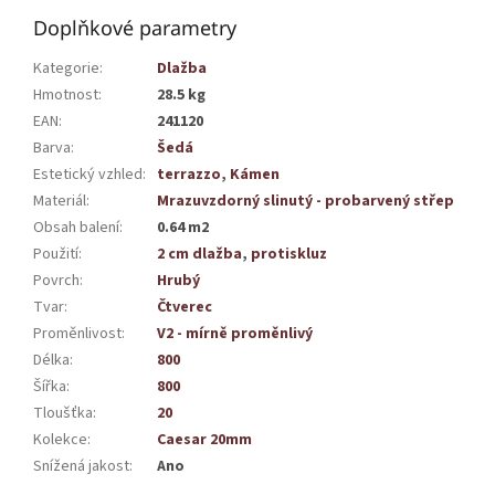
Doplňkové parametry
Kategorie
:
Dlažba
Hmotnost
:
28.5 kg
EAN
:
241120
Barva
:
Šedá
Estetický vzhled
:
terrazzo
,
Kámen
Materiál
:
Mrazuvzdorný slinutý - probarvený střep
Obsah balení
:
0.64 m2
Použití
:
2 cm dlažba
,
protiskluz
Povrch
:
Hrubý
Tvar
:
Čtverec
Proměnlivost
:
V2 - mírně proměnlivý
Délka
:
800
Šířka
:
800
Tloušťka
:
20
Kolekce
:
Caesar 20mm
Snížená jakost
:
Ano