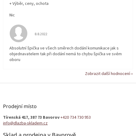
+ Výběr, ceny, ochota
Nic
Hodnocení obchodu je 5 z 5 hvězdiček.
8.8.2022
Absolutní špička ve všech směrech dodání komunikace jak s
objednavatelem tak při dodání nemá to chybu špička ve svém
oboru
Zobrazit další hodnocení
Z
á
p
a
Prodejní místo
t
Tírenská 417, 387 73 Bavorov
+420 734 730 953
í
info@dlazba-skladem.cz
Sklad a prodejna v Bavorově