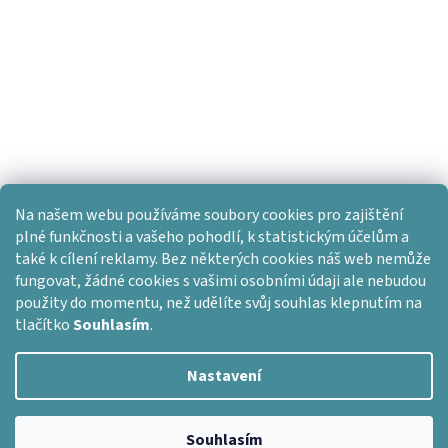
Na našem webu používáme soubory cookies pro zajištění
plné funkčnosti a vašeho pohodlí, k statistickým účelům a
také k cílení reklamy. Bez některých cookies náš web nemůže
fungovat, žádné cookies s vašimi osobními údaji ale nebudou
použity do momentu, než udělíte svůj souhlas klepnutím na
tlačítko
Souhlasím
.
Nastavení
Vytvořil Shoptet
Souhlasím
Copyright 2026
Dlažba skladem
. Všechna práva vyhrazena.