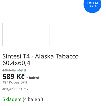
1 916 Kč
–69 %
Sintesi T4 - Alaska Tabacco
60,4x60,4
1 916 Kč
–69 %
589 Kč
/ balení
487 Kč bez DPH
Měrná
403,42 Kč / 1 m2
cena:
Skladem
(4 balení)