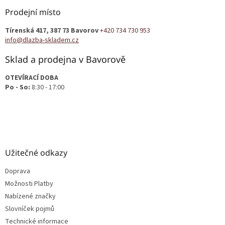
p
a
Prodejní místo
t
Tírenská 417, 387 73 Bavorov
+420 734 730 953
í
info@dlazba-skladem.cz
Sklad a prodejna v Bavorově
OTEVÍRACÍ DOBA
Po - So:
8:30 - 17:00
Užitečné odkazy
Doprava
Možnosti Platby
Nabízené značky
Slovníček pojmů
Technické informace