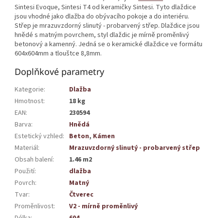
Sintesi Evoque, Sintesi T4 od keramičky Sintesi. Tyto dlaždice
jsou vhodné jako dlažba do obývacího pokoje a do interiéru.
Střep je mrazuvzdorný slinutý - probarvený střep. Dlaždice jsou
hnědé s matným povrchem, styl dlaždic je mírně proměnlivý
betonový a kamenný. Jedná se o keramické dlaždice ve formátu
604x604mm a tlouštce 8,8mm.
Doplňkové parametry
Kategorie
:
Dlažba
Hmotnost
:
18 kg
EAN
:
230594
Barva
:
Hnědá
Estetický vzhled
:
Beton
,
Kámen
Materiál
:
Mrazuvzdorný slinutý - probarvený střep
Obsah balení
:
1.46 m2
Použití
:
dlažba
Povrch
:
Matný
Tvar
:
Čtverec
Proměnlivost
:
V2 - mírně proměnlivý