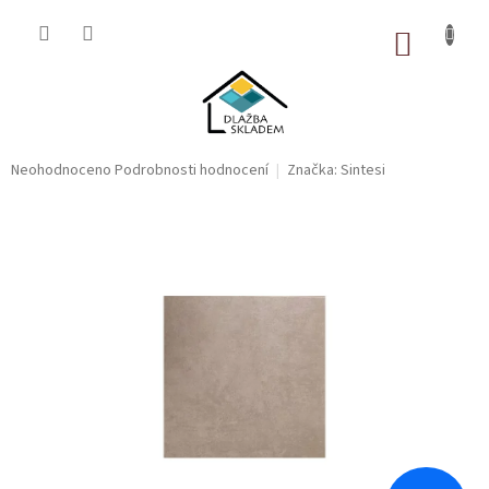
Přejít
na
NÁKUP
obsah
KOŠÍK
Průměrné
Neohodnoceno
Podrobnosti hodnocení
Značka:
Sintesi
hodnocení
produktu
je
0,0
z
5
hvězdiček.