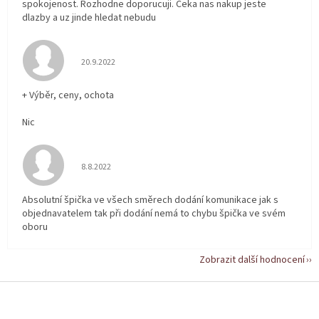
spokojenost. Rozhodne doporucuji. Ceka nas nakup jeste
dlazby a uz jinde hledat nebudu
Hodnocení obchodu je 5 z 5 hvězdiček.
20.9.2022
+ Výběr, ceny, ochota
Nic
Hodnocení obchodu je 5 z 5 hvězdiček.
8.8.2022
Absolutní špička ve všech směrech dodání komunikace jak s
objednavatelem tak při dodání nemá to chybu špička ve svém
oboru
Zobrazit další hodnocení
Z
á