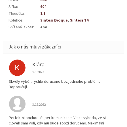
Délka
:
604
Šířka
:
604
Tloušťka
:
8.8
Kolekce
:
Sintesi Evoque
,
Sintesi T4
Snížená jakost
:
Ano
Klára
K
Hodnocení obchodu je 5 z 5 hvězdiček.
9.1.2023
Skvělý výběr, rychle doručeno bez jediného problému.
Doporučuji.
Hodnocení obchodu je 5 z 5 hvězdiček.
3.12.2022
Perfektni obchod. Super komunikace. Velka vyhoda, ze si
clovek sam voli, kdy mu bude zbozi doruceno. Maximalni