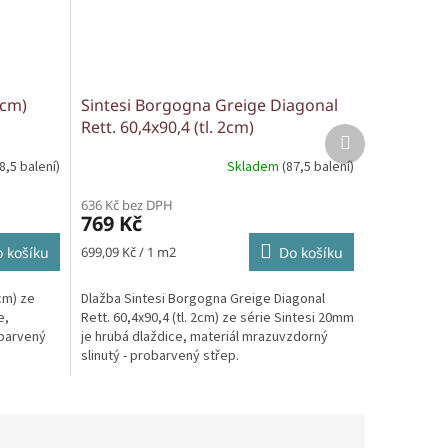
2cm)
Sintesi Borgogna Greige Diagonal
Rett. 60,4x90,4 (tl. 2cm)
Další
produkt
8,5 balení)
Skladem
(87,5 balení)
636 Kč bez DPH
769 Kč
Měrná
 košíku
699,09 Kč / 1 m2
Do košíku
cena:
2cm) ze
Dlažba Sintesi Borgogna Greige Diagonal
e,
Rett. 60,4x90,4 (tl. 2cm) ze série Sintesi 20mm
obarvený
je hrubá dlaždice, materiál mrazuvzdorný
slinutý - probarvený střep.