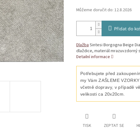
Můžeme doručit do:
12.8.2026
Přidat do ko
Dlažba
Sintesi Borgogna Beige Di
dlaždice, materiál mrazuvzdorný s
Detailní informace
Potřebujete před zakoupením
my Vám ZAŠLEME VZORKY vyb
včetně dopravy, v případě v
velikosti ca 20x20cm.
TISK
ZEPTAT SE
H