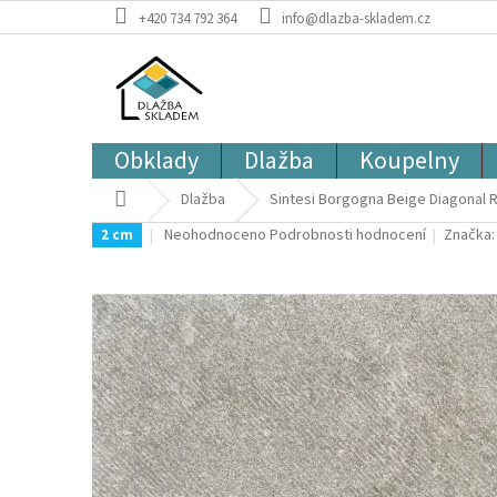
Přejít
+420 734 792 364
info@dlazba-skladem.cz
na
obsah
Obklady
Dlažba
Koupelny
Domů
Dlažba
Sintesi Borgogna Beige Diagonal Re
Průměrné
Neohodnoceno
Podrobnosti hodnocení
Značka
2 cm
hodnocení
produktu
je
0,0
z
5
hvězdiček.