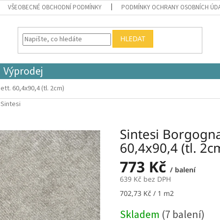
VŠEOBECNÉ OBCHODNÍ PODMÍNKY
PODMÍNKY OCHRANY OSOBNÍCH ÚD
HLEDAT
Výprodej
tt. 60,4x90,4 (tl. 2cm)
:
Sintesi
Sintesi Borgogna
60,4x90,4 (tl. 2c
773 Kč
/ balení
639 Kč bez DPH
Měrná
702,73 Kč / 1 m2
cena:
Skladem
(7 balení)