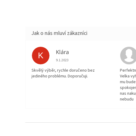
Klára
K
Hodnocení obchodu je 5 z 5 hvězdiček.
9.1.2023
Skvělý výběr, rychle doručeno bez
Perfektn
jediného problému. Doporučuji.
Velka vy
mu bude 
spokojen
nas naku
nebudu
Z
á