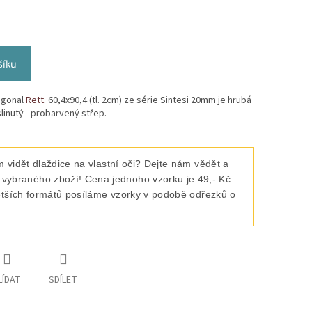
šíku
agonal
Rett.
60,4x90,4 (tl. 2cm) ze série Sintesi 20mm je hrubá
linutý - probarvený střep.
 vidět dlaždice na vlastní oči? Dejte nám vědět a
raného zboží! Cena jednoho vzorku je 49,- Kč
ětších formátů posíláme vzorky v podobě odřezků o
LÍDAT
SDÍLET