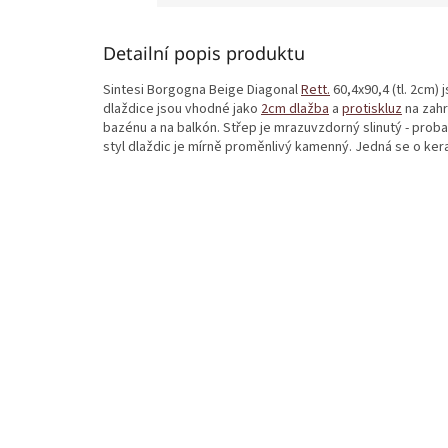
Detailní popis produktu
Sintesi Borgogna Beige Diagonal
Rett.
60,4x90,4 (tl. 2cm) 
dlaždice jsou vhodné jako
2cm dlažba
a
protiskluz
na zahr
bazénu a na balkón. Střep je mrazuvzdorný slinutý - prob
styl dlaždic je mírně proměnlivý kamenný. Jedná se o k