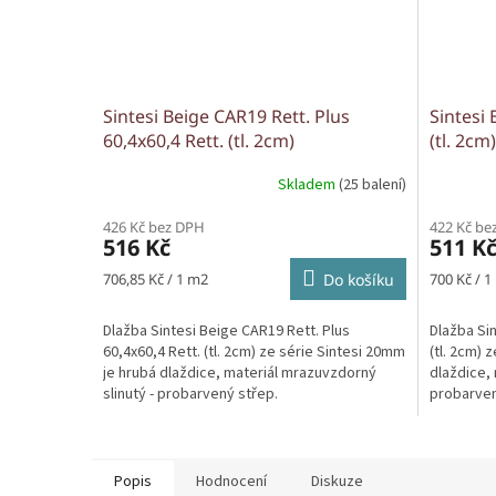
Sintesi Beige CAR19 Rett. Plus
Sintesi
60,4x60,4 Rett. (tl. 2cm)
(tl. 2cm)
Skladem
(25 balení)
426 Kč bez DPH
422 Kč be
516 Kč
511 K
Měrná
Měrná
706,85 Kč / 1 m2
Do košíku
700 Kč / 1
cena:
cena:
Dlažba Sintesi Beige CAR19 Rett. Plus
Dlažba Si
60,4x60,4 Rett. (tl. 2cm) ze série Sintesi 20mm
(tl. 2cm) 
je hrubá dlaždice, materiál mrazuvzdorný
dlaždice, 
slinutý - probarvený střep.
probarven
Popis
Hodnocení
Diskuze