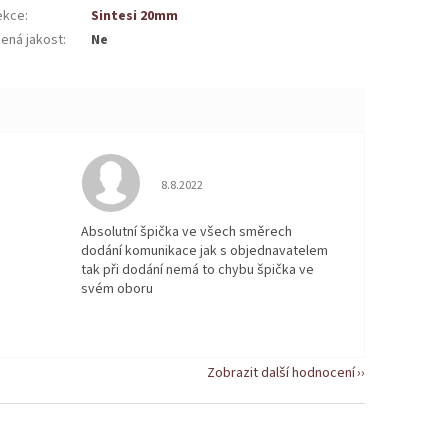
ekce
:
Sintesi 20mm
žená jakost
:
Ne
 5 z 5 hvězdiček.
Hodnocení obchodu je 5 z 5 hvězdiček.
8.8.2022
Absolutní špička ve všech směrech
dodání komunikace jak s objednavatelem
tak při dodání nemá to chybu špička ve
svém oboru
Zobrazit další hodnocení