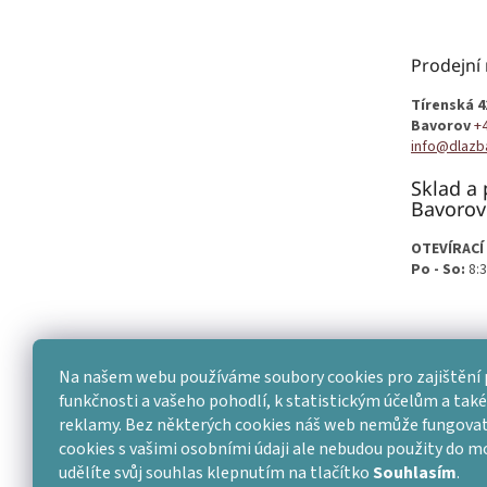
p
a
t
Prodejní
í
Tírenská 4
Bavorov
+
info@dlazb
Sklad a 
Bavorov
OTEVÍRACÍ
Po - So:
8:3
Na našem webu používáme soubory cookies pro zajištění 
funkčnosti a vašeho pohodlí, k statistickým účelům a také 
reklamy. Bez některých cookies náš web nemůže fungovat
cookies s vašimi osobními údaji ale nebudou použity do 
udělíte svůj souhlas klepnutím na tlačítko
Souhlasím
.