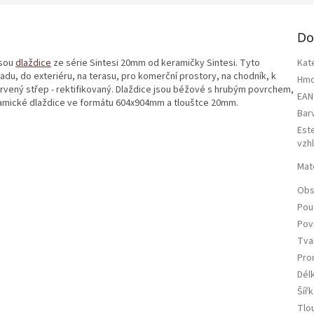
Do
jsou
dlaždice
ze série Sintesi 20mm od keramičky Sintesi. Tyto
Kat
adu, do exteriéru, na terasu, pro komerční prostory, na chodník, k
Hmo
arvený střep - rektifikovaný. Dlaždice jsou béžové s hrubým povrchem,
EAN
eramické dlaždice ve formátu 604x904mm a tlouštce 20mm.
Bar
Est
vzh
Mate
Obs
Použ
Pov
Tva
Pro
Dél
Šířk
Tlo