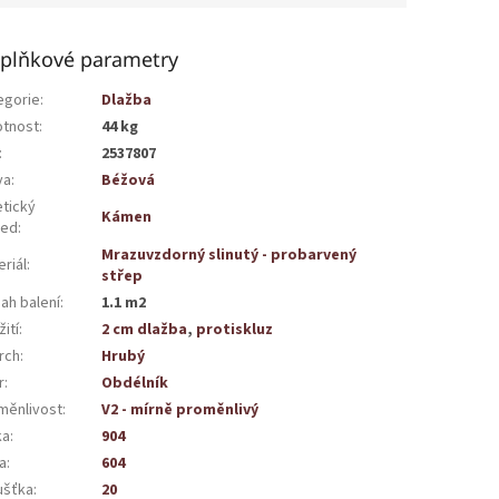
plňkové parametry
egorie
:
Dlažba
tnost
:
44 kg
:
2537807
va
:
Béžová
etický
Kámen
led
:
Mrazuvzdorný slinutý - probarvený
riál
:
střep
ah balení
:
1.1 m2
ití
:
2 cm dlažba
,
protiskluz
rch
:
Hrubý
r
:
Obdélník
měnlivost
:
V2 - mírně proměnlivý
ka
:
904
a
:
604
ušťka
:
20