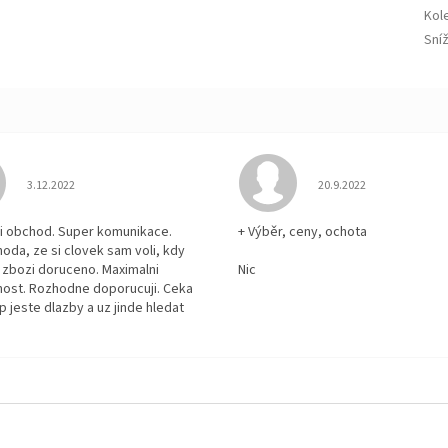
Kol
Sní
Hodnocení obchodu je 5 z 5 hvězdiček.
Hodnocení obchodu je
3.12.2022
20.9.2022
i obchod. Super komunikace.
+ Výběr, ceny, ochota
hoda, ze si clovek sam voli, kdy
zbozi doruceno. Maximalni
Nic
ost. Rozhodne doporucuji. Ceka
p jeste dlazby a uz jinde hledat