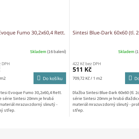
 Evoque Fumo 30,2x60,4 Rett.
Sintesi Blue-Dark 60x60 (tl. 
Skladem
(16 balení)
Skladem
(1
z DPH
422 Kč bez DPH
č
511 Kč
Měrná
 m2
Do košíku
709,72 Kč / 1 m2
Do
cena:
ntesi Evoque Fumo 30,2x60,4 Rett.
Dlažba Sintesi Blue-Dark 60x60 (tl. 
ze série Sintesi 20mm je hrubá
série Sintesi 20mm je hrubá dlaždic
materiál mrazuvzdorný slinutý -
materiál mrazuvzdorný slinutý - pr
ý střep.
střep.