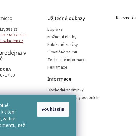
 místo
Užitečné odkazy
Naleznete 
17, 387 73
Doprava
420 734 730 953
Možnosti Platby
a-skladem.cz
Nabízené značky
prodejna v
Slovníček pojmů
ě
Technické informace
Reklamace
 DOBA
0 - 17:00
Informace
Obchodní podmínky
Podmínky ochrany osobních
podmínek
plné
Souhlasím
k cílení
, žádné
momentu, než