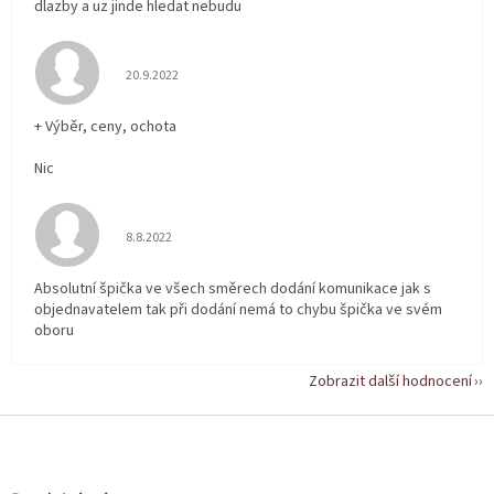
dlazby a uz jinde hledat nebudu
Hodnocení obchodu je 5 z 5 hvězdiček.
20.9.2022
+ Výběr, ceny, ochota
Nic
Hodnocení obchodu je 5 z 5 hvězdiček.
8.8.2022
Absolutní špička ve všech směrech dodání komunikace jak s
objednavatelem tak při dodání nemá to chybu špička ve svém
oboru
Zobrazit další hodnocení
Z
á
p