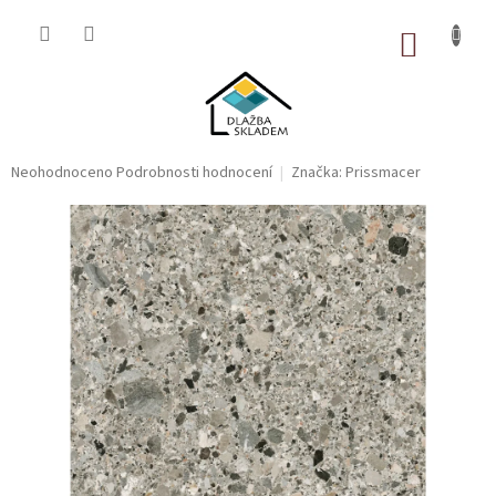
Přejít
na
NÁKUP
obsah
KOŠÍK
Průměrné
Neohodnoceno
Podrobnosti hodnocení
Značka:
Prissmacer
hodnocení
produktu
je
0,0
z
5
hvězdiček.