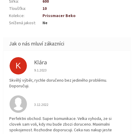
Šířka
:
600
Tloušťka
:
10
Kolekce
:
Prissmacer Beko
Snížená jakost
:
Ne
Klára
K
Hodnocení obchodu je 5 z 5 hvězdiček.
9.1.2023
Skvělý výběr, rychle doručeno bez jediného problému.
Doporučuji.
Hodnocení obchodu je 5 z 5 hvězdiček.
3.12.2022
Perfektni obchod. Super komunikace. Velka vyhoda, ze si
clovek sam voli, kdy mu bude zbozi doruceno. Maximalni
spokojenost. Rozhodne doporucuji. Ceka nas nakup jeste