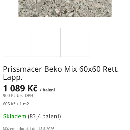
Prissmacer Beko Mix 60x60 Rett.
Lapp.
1 089 Kč
/ balení
900 Kč bez DPH
Měrná
605 Kč / 1 m2
cena:
Skladem
(83,4 balení)
Můžeme doručit do:
13.8.2026