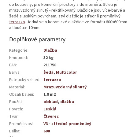
do koupelny, pro komerční prostory a do interiéru. Střep je
mrazuvzdorný slinutý - rektifikovaný. Dlaždice jsou více-barvé a
šedé s lesklým povrchem, styl dlaždic je středně proměnlivý
terrazzo
. Jedná se o keramické dlaždice ve formátu 600x600mm
a tlouštce 10mm.
Doplňkové parametry
Kategorie
:
Dlažba
Hmotnost
:
32 kg
EAN
:
211758
Barva
:
Šedá
,
Multicolor
Estetický vzhled
:
terrazzo
Materiál
:
Mrazuvzdorný slinutý
Obsah balení
:
1.8 m2
Použití
:
obklad
,
dlažba
Povrch
:
Lesklý
Tvar
:
Čtverec
Proměnlivost
:
V3 - středně proměnlivý
Délka
:
600