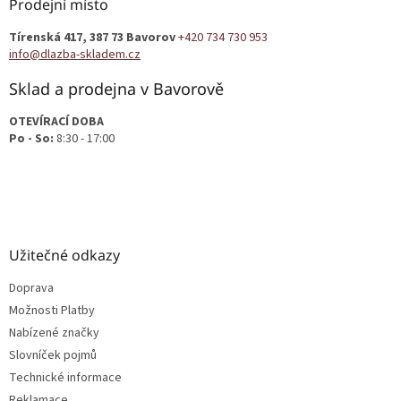
a
Prodejní místo
t
Tírenská 417, 387 73 Bavorov
+420 734 730 953
í
info@dlazba-skladem.cz
Sklad a prodejna v Bavorově
OTEVÍRACÍ DOBA
Po - So:
8:30 - 17:00
Užitečné odkazy
Doprava
Možnosti Platby
Nabízené značky
Slovníček pojmů
Technické informace
Reklamace