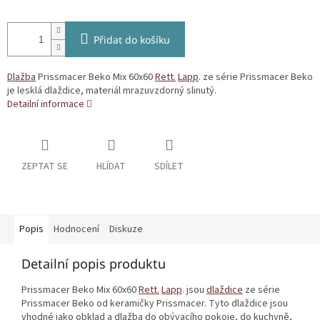
Přidat do košíku
Dlažba
Prissmacer Beko Mix 60x60
Rett.
Lapp
. ze série Prissmacer Beko
je lesklá dlaždice, materiál mrazuvzdorný slinutý.
Detailní informace
ZEPTAT SE
HLÍDAT
SDÍLET
Popis
Hodnocení
Diskuze
Detailní popis produktu
Prissmacer Beko Mix 60x60
Rett.
Lapp
. jsou
dlaždice
ze série
Prissmacer Beko od keramičky Prissmacer. Tyto dlaždice jsou
vhodné jako obklad a dlažba do obývacího pokoje, do kuchyně,