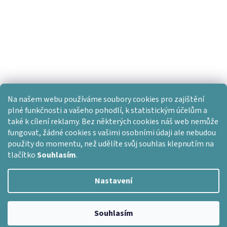
Na našem webu používáme soubory cookies pro zajištění
plné funkčnosti a vašeho pohodlí, k statistickým účelům a
také k cílení reklamy. Bez některých cookies náš web nemůže
fungovat, žádné cookies s vašimi osobními údaji ale nebudou
použity do momentu, než udělíte svůj souhlas klepnutím na
tlačítko
Souhlasím
.
Nastavení
Vytvořil Shoptet
Souhlasím
Copyright 2026
Dlažba skladem
. Všechna práva vyhrazena.