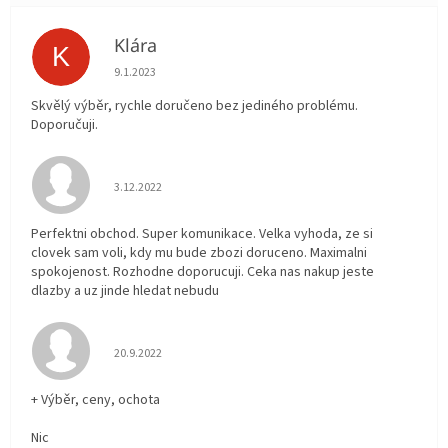
Klára
K
Hodnocení obchodu je 5 z 5 hvězdiček.
9.1.2023
Skvělý výběr, rychle doručeno bez jediného problému.
Doporučuji.
Hodnocení obchodu je 5 z 5 hvězdiček.
3.12.2022
Perfektni obchod. Super komunikace. Velka vyhoda, ze si
clovek sam voli, kdy mu bude zbozi doruceno. Maximalni
spokojenost. Rozhodne doporucuji. Ceka nas nakup jeste
dlazby a uz jinde hledat nebudu
Hodnocení obchodu je 5 z 5 hvězdiček.
20.9.2022
+ Výběr, ceny, ochota
Nic