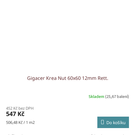
Gigacer Krea Nut 60x60 12mm Rett.
Skladem
(25,67 balení)
452 Kč bez DPH
547 Kč
Měrná
506,48 Kč / 1 m2
Do košíku
cena: