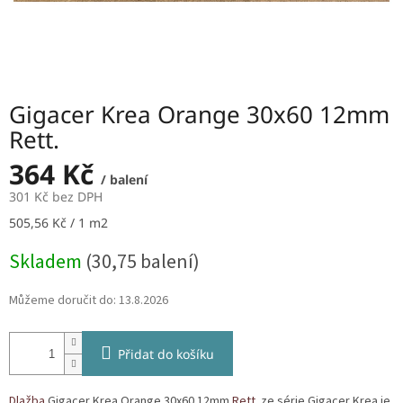
Gigacer Krea Orange 30x60 12mm
Rett.
364 Kč
/ balení
301 Kč bez DPH
Měrná
505,56 Kč / 1 m2
cena:
Skladem
(30,75 balení)
Můžeme doručit do:
13.8.2026
Přidat do košíku
Dlažba
Gigacer Krea Orange 30x60 12mm
Rett.
ze série Gigacer Krea je