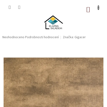
Přejít
na
NÁKUP
obsah
KOŠÍK
Průměrné
Neohodnoceno
Podrobnosti hodnocení
Značka:
Gigacer
hodnocení
produktu
je
0,0
z
5
hvězdiček.