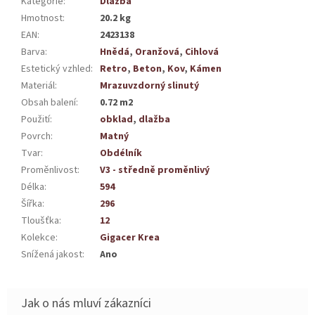
Kategorie
:
Dlažba
Hmotnost
:
20.2 kg
EAN
:
2423138
Barva
:
Hnědá
,
Oranžová
,
Cihlová
Estetický vzhled
:
Retro
,
Beton
,
Kov
,
Kámen
Materiál
:
Mrazuvzdorný slinutý
Obsah balení
:
0.72 m2
Použití
:
obklad
,
dlažba
Povrch
:
Matný
Tvar
:
Obdélník
Proměnlivost
:
V3 - středně proměnlivý
Délka
:
594
Šířka
:
296
Tloušťka
:
12
Kolekce
:
Gigacer Krea
Snížená jakost
:
Ano