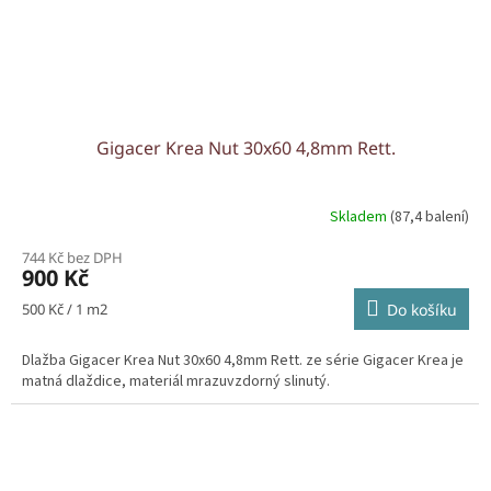
Gigacer Krea Nut 30x60 4,8mm Rett.
Skladem
(87,4 balení)
744 Kč bez DPH
900 Kč
Měrná
500 Kč / 1 m2
Do košíku
cena:
Dlažba Gigacer Krea Nut 30x60 4,8mm Rett. ze série Gigacer Krea je
matná dlaždice, materiál mrazuvzdorný slinutý.