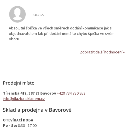
Hodnocení obchodu je 5 z 5 hvězdiček.
8.8.2022
Absolutní špička ve všech směrech dodání komunikace jak s
objednavatelem tak při dodání nemá to chybu špička ve svém
oboru
Zobrazit další hodnocení
Z
á
p
a
Prodejní místo
t
Tírenská 417, 387 73 Bavorov
+420 734 730 953
í
info@dlazba-skladem.cz
Sklad a prodejna v Bavorově
OTEVÍRACÍ DOBA
Po - So:
8:30 - 17:00