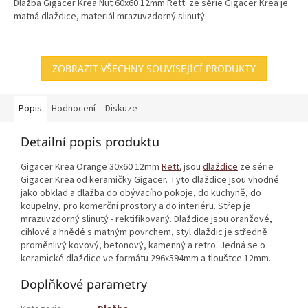
Dlažba Gigacer Krea Nut 60x60 12mm Rett. ze série Gigacer Krea je
matná dlaždice, materiál mrazuvzdorný slinutý.
ZOBRAZIT VŠECHNY SOUVISEJÍCÍ PRODUKTY
Popis
Hodnocení
Diskuze
Detailní popis produktu
Gigacer Krea Orange 30x60 12mm
Rett.
jsou
dlaždice
ze série
Gigacer Krea od keramičky Gigacer. Tyto dlaždice jsou vhodné
jako obklad a dlažba do obývacího pokoje, do kuchyně, do
koupelny, pro komerční prostory a do interiéru. Střep je
mrazuvzdorný slinutý - rektifikovaný. Dlaždice jsou oranžové,
cihlové a hnědé s matným povrchem, styl dlaždic je středně
proměnlivý kovový, betonový, kamenný a retro. Jedná se o
keramické dlaždice ve formátu 296x594mm a tlouštce 12mm.
Doplňkové parametry