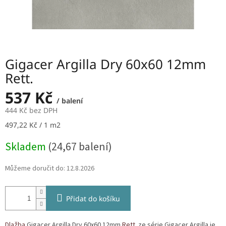
Gigacer Argilla Dry 60x60 12mm
Rett.
537 Kč
/ balení
444 Kč bez DPH
Měrná
497,22 Kč / 1 m2
cena:
Skladem
(24,67 balení)
Můžeme doručit do:
12.8.2026
Přidat do košíku
Dlažba
Gigacer Argilla Dry 60x60 12mm
Rett.
ze série Gigacer Argilla je