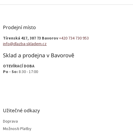
Z
á
p
a
Prodejní místo
t
Tírenská 417, 387 73 Bavorov
+420 734 730 953
í
info@dlazba-skladem.cz
Sklad a prodejna v Bavorově
OTEVÍRACÍ DOBA
Po - So:
8:30 - 17:00
Užitečné odkazy
Doprava
Možnosti Platby