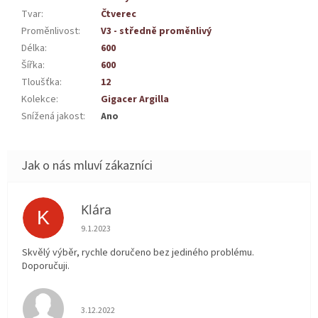
Tvar
:
Čtverec
Proměnlivost
:
V3 - středně proměnlivý
Délka
:
600
Šířka
:
600
Tloušťka
:
12
Kolekce
:
Gigacer Argilla
Snížená jakost
:
Ano
Klára
K
Hodnocení obchodu je 5 z 5 hvězdiček.
9.1.2023
Skvělý výběr, rychle doručeno bez jediného problému.
Doporučuji.
Hodnocení obchodu je 5 z 5 hvězdiček.
3.12.2022