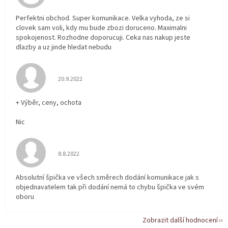
Perfektni obchod. Super komunikace. Velka vyhoda, ze si
clovek sam voli, kdy mu bude zbozi doruceno. Maximalni
spokojenost. Rozhodne doporucuji. Ceka nas nakup jeste
dlazby a uz jinde hledat nebudu
Hodnocení obchodu je 5 z 5 hvězdiček.
20.9.2022
+ Výběr, ceny, ochota
Nic
Hodnocení obchodu je 5 z 5 hvězdiček.
8.8.2022
Absolutní špička ve všech směrech dodání komunikace jak s
objednavatelem tak při dodání nemá to chybu špička ve svém
oboru
Zobrazit další hodnocení