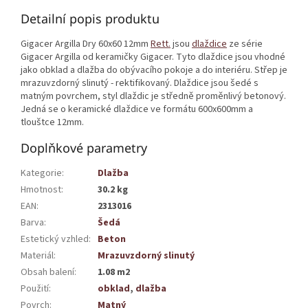
Detailní popis produktu
Gigacer Argilla Dry 60x60 12mm
Rett.
jsou
dlaždice
ze série
Gigacer Argilla od keramičky Gigacer. Tyto dlaždice jsou vhodné
jako obklad a dlažba do obývacího pokoje a do interiéru. Střep je
mrazuvzdorný slinutý - rektifikovaný. Dlaždice jsou šedé s
matným povrchem, styl dlaždic je středně proměnlivý betonový.
Jedná se o keramické dlaždice ve formátu 600x600mm a
tlouštce 12mm.
Doplňkové parametry
Kategorie
:
Dlažba
Hmotnost
:
30.2 kg
EAN
:
2313016
Barva
:
Šedá
Estetický vzhled
:
Beton
Materiál
:
Mrazuvzdorný slinutý
Obsah balení
:
1.08 m2
Použití
:
obklad
,
dlažba
Povrch
:
Matný