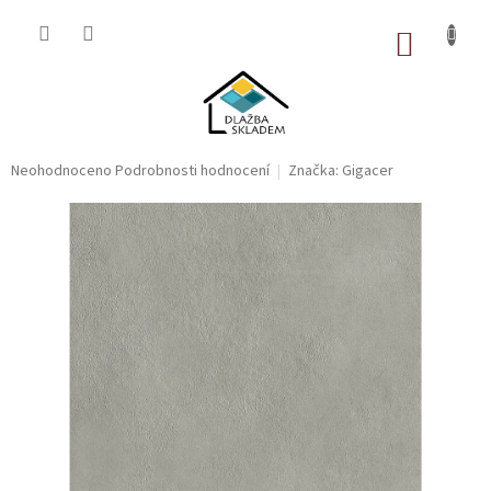
Přejít
na
NÁKUP
obsah
KOŠÍK
Průměrné
Neohodnoceno
Podrobnosti hodnocení
Značka:
Gigacer
hodnocení
produktu
je
0,0
z
5
hvězdiček.