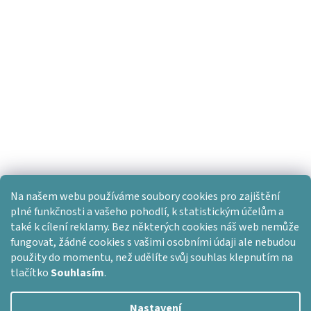
Na našem webu používáme soubory cookies pro zajištění
plné funkčnosti a vašeho pohodlí, k statistickým účelům a
také k cílení reklamy. Bez některých cookies náš web nemůže
fungovat, žádné cookies s vašimi osobními údaji ale nebudou
použity do momentu, než udělíte svůj souhlas klepnutím na
tlačítko
Souhlasím
.
Nastavení
Vytvořil Shoptet