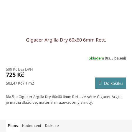
Gigacer Argilla Dry 60x60 6mm Rett.
Skladem
(83,5 balení)
599 Kč bez DPH
725 Kč
Měrná
503,47 Kč / 1 m2
Do košíku
cena:
Dlažba Gigacer Argilla Dry 60x60 6mm Rett. ze série Gigacer Argilla
je matná dlaždice, materiál mrazuvzdorný slinutý.
Popis
Hodnocení
Diskuze