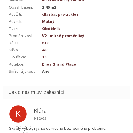
Materiál
:
Mrazuvzdorný slinutý
Obsah balení
:
1.46 m2
Použití
:
dlažba
,
protiskluz
Povrch
:
Matný
Tvar
:
Obdélník
Proměnlivost
:
V2 - mírně proměnlivý
Délka
:
610
Šířka
:
405
Tloušťka
:
10
Kolekce
:
Elios Grand Place
Snížená jakost
:
Ano
Klára
K
Hodnocení obchodu je 5 z 5 hvězdiček.
9.1.2023
Skvělý výběr, rychle doručeno bez jediného problému.