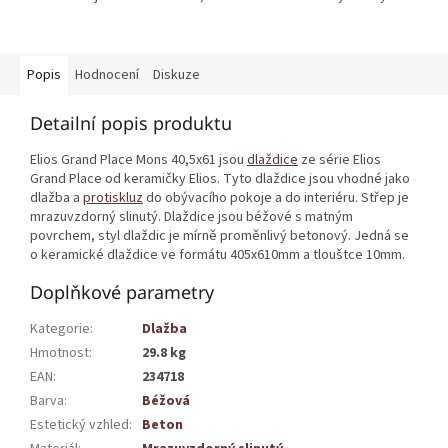
Popis
Hodnocení
Diskuze
Detailní popis produktu
Elios Grand Place Mons 40,5x61 jsou
dlaždice
ze série Elios
Grand Place od keramičky Elios. Tyto dlaždice jsou vhodné jako
dlažba a
protiskluz
do obývacího pokoje a do interiéru. Střep je
mrazuvzdorný slinutý. Dlaždice jsou béžové s matným
povrchem, styl dlaždic je mírně proměnlivý betonový. Jedná se
o keramické dlaždice ve formátu 405x610mm a tlouštce 10mm.
Doplňkové parametry
Kategorie
:
Dlažba
Hmotnost
:
29.8 kg
EAN
:
234718
Barva
:
Béžová
Estetický vzhled
:
Beton