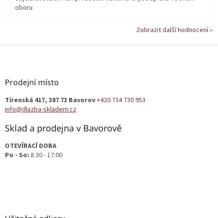
oboru
Zobrazit další hodnocení
Z
á
p
a
Prodejní místo
t
Tírenská 417, 387 73 Bavorov
+420 734 730 953
í
info@dlazba-skladem.cz
Sklad a prodejna v Bavorově
OTEVÍRACÍ DOBA
Po - So:
8:30 - 17:00