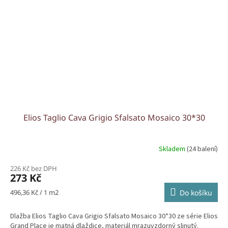
Elios Taglio Cava Grigio Sfalsato Mosaico 30*30
Skladem
(24 balení)
226 Kč bez DPH
273 Kč
Měrná
496,36 Kč / 1 m2
Do košíku
cena:
Dlažba Elios Taglio Cava Grigio Sfalsato Mosaico 30*30 ze série Elios
Grand Place je matná dlaždice, materiál mrazuvzdorný slinutý.