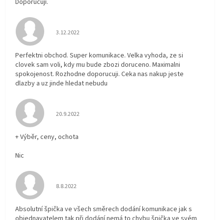
Doporučuji.
Hodnocení obchodu je 5 z 5 hvězdiček.
3.12.2022
Perfektni obchod. Super komunikace. Velka vyhoda, ze si
clovek sam voli, kdy mu bude zbozi doruceno. Maximalni
spokojenost. Rozhodne doporucuji. Ceka nas nakup jeste
dlazby a uz jinde hledat nebudu
Hodnocení obchodu je 5 z 5 hvězdiček.
20.9.2022
+ Výběr, ceny, ochota
Nic
Hodnocení obchodu je 5 z 5 hvězdiček.
8.8.2022
Absolutní špička ve všech směrech dodání komunikace jak s
objednavatelem tak při dodání nemá to chybu špička ve svém