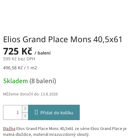
Elios Grand Place Mons 40,5x61
725 Kč
/ balení
599 Kč bez DPH
Měrná
496,58 Kč / 1 m2
cena:
Skladem
(8 balení)
Můžeme doručit do:
13.8.2026
Přidat do košíku
Dlažba
Elios Grand Place Mons 40,5x61 ze série Elios Grand Place je
matná dlaždice, materiál mrazuvzdorný slinutý.