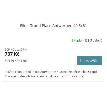
Elios Grand Place Antwerpen 40,5x61
Skladem
(11,5 balení)
609 Kč bez DPH
737 Kč
Měrná
504,79 Kč / 1 m2
Do košíku
cena:
Dlažba Elios Grand Place Antwerpen 40,5x61 ze série Elios Grand
Place je matná dlaždice, materiál mrazuvzdorný slinutý.