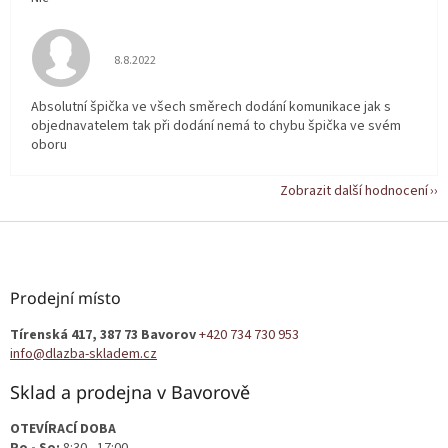
Hodnocení obchodu je 5 z 5 hvězdiček.
8.8.2022
Absolutní špička ve všech směrech dodání komunikace jak s
objednavatelem tak při dodání nemá to chybu špička ve svém
oboru
Zobrazit další hodnocení
Z
á
p
a
Prodejní místo
t
Tírenská 417, 387 73 Bavorov
+420 734 730 953
í
info@dlazba-skladem.cz
Sklad a prodejna v Bavorově
OTEVÍRACÍ DOBA
Po - So:
8:30 - 17:00