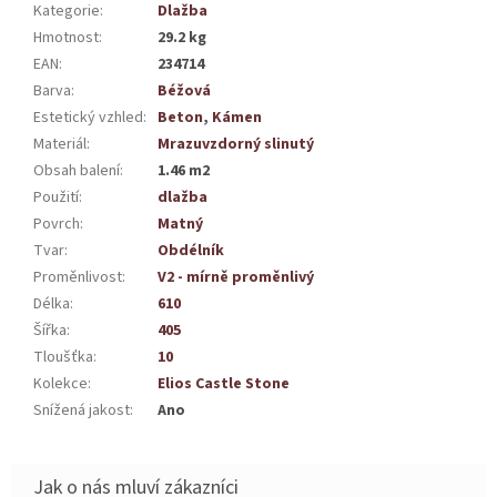
Kategorie
:
Dlažba
Hmotnost
:
29.2 kg
EAN
:
234714
Barva
:
Béžová
Estetický vzhled
:
Beton
,
Kámen
Materiál
:
Mrazuvzdorný slinutý
Obsah balení
:
1.46 m2
Použití
:
dlažba
Povrch
:
Matný
Tvar
:
Obdélník
Proměnlivost
:
V2 - mírně proměnlivý
Délka
:
610
Šířka
:
405
Tloušťka
:
10
Kolekce
:
Elios Castle Stone
Snížená jakost
:
Ano