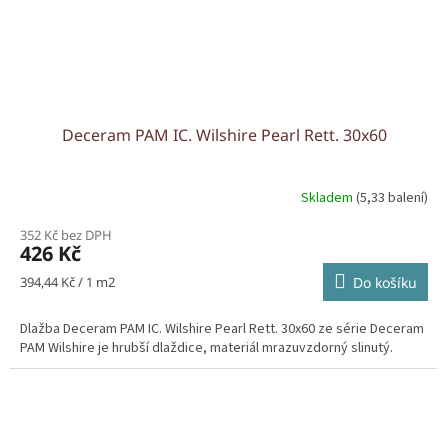
Deceram PAM IC. Wilshire Pearl Rett. 30x60
Skladem
(5,33 balení)
352 Kč bez DPH
426 Kč
Měrná
394,44 Kč / 1 m2
Do košíku
cena:
Dlažba Deceram PAM IC. Wilshire Pearl Rett. 30x60 ze série Deceram
PAM Wilshire je hrubší dlaždice, materiál mrazuvzdorný slinutý.