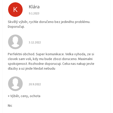
Klára
K
Hodnocení obchodu je 5 z 5 hvězdiček.
9.1.2023
Skvělý výběr, rychle doručeno bez jediného problému.
Doporučuji.
Hodnocení obchodu je 5 z 5 hvězdiček.
3.12.2022
Perfektni obchod. Super komunikace. Velka vyhoda, ze si
clovek sam voli, kdy mu bude zbozi doruceno. Maximalni
spokojenost. Rozhodne doporucuji. Ceka nas nakup jeste
dlazby a uz jinde hledat nebudu
Hodnocení obchodu je 5 z 5 hvězdiček.
20.9.2022
+ Výběr, ceny, ochota
Nic