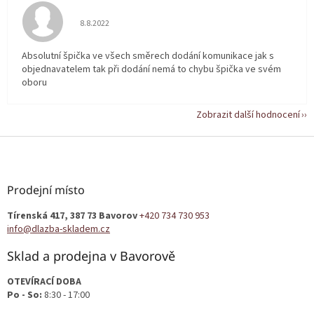
Hodnocení obchodu je 5 z 5 hvězdiček.
8.8.2022
Absolutní špička ve všech směrech dodání komunikace jak s
objednavatelem tak při dodání nemá to chybu špička ve svém
oboru
Zobrazit další hodnocení
Z
á
p
a
Prodejní místo
t
Tírenská 417, 387 73 Bavorov
+420 734 730 953
í
info@dlazba-skladem.cz
Sklad a prodejna v Bavorově
OTEVÍRACÍ DOBA
Po - So:
8:30 - 17:00