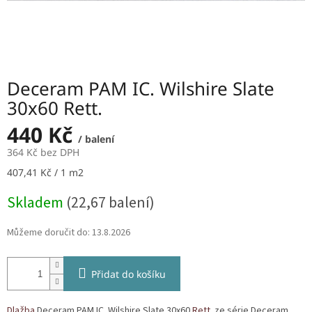
Deceram PAM IC. Wilshire Slate
30x60 Rett.
440 Kč
/ balení
364 Kč bez DPH
Měrná
407,41 Kč / 1 m2
cena:
Skladem
(22,67 balení)
Můžeme doručit do:
13.8.2026
Přidat do košíku
Dlažba
Deceram PAM IC. Wilshire Slate 30x60
Rett.
ze série Deceram