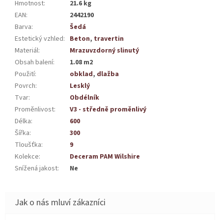
Hmotnost
:
21.6 kg
EAN
:
2442190
Barva
:
Šedá
Estetický vzhled
:
Beton
,
travertin
Materiál
:
Mrazuvzdorný slinutý
Obsah balení
:
1.08 m2
Použití
:
obklad
,
dlažba
Povrch
:
Lesklý
Tvar
:
Obdélník
Proměnlivost
:
V3 - středně proměnlivý
Délka
:
600
Šířka
:
300
Tloušťka
:
9
Kolekce
:
Deceram PAM Wilshire
Snížená jakost
:
Ne