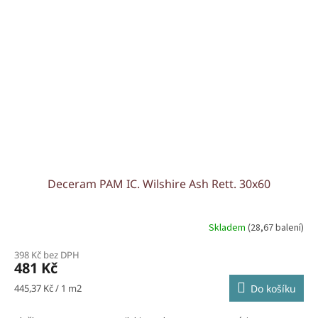
Deceram PAM IC. Wilshire Ash Rett. 30x60
Skladem
(28,67 balení)
398 Kč bez DPH
481 Kč
Měrná
445,37 Kč / 1 m2
Do košíku
cena: