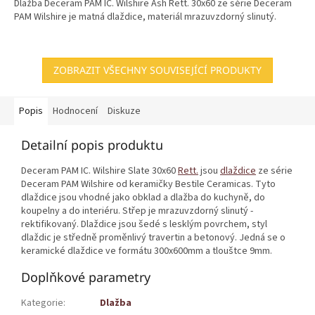
Dlažba Deceram PAM IC. Wilshire Ash Rett. 30x60 ze série Deceram
PAM Wilshire je matná dlaždice, materiál mrazuvzdorný slinutý.
ZOBRAZIT VŠECHNY SOUVISEJÍCÍ PRODUKTY
Popis
Hodnocení
Diskuze
Detailní popis produktu
Deceram PAM IC. Wilshire Slate 30x60
Rett.
jsou
dlaždice
ze série
Deceram PAM Wilshire od keramičky Bestile Ceramicas. Tyto
dlaždice jsou vhodné jako obklad a dlažba do kuchyně, do
koupelny a do interiéru. Střep je mrazuvzdorný slinutý -
rektifikovaný. Dlaždice jsou šedé s lesklým povrchem, styl
dlaždic je středně proměnlivý travertin a betonový. Jedná se o
keramické dlaždice ve formátu 300x600mm a tlouštce 9mm.
Doplňkové parametry
Kategorie
:
Dlažba