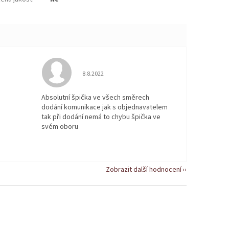
 5 z 5 hvězdiček.
Hodnocení obchodu je 5 z 5 hvězdiček.
8.8.2022
Absolutní špička ve všech směrech
dodání komunikace jak s objednavatelem
tak při dodání nemá to chybu špička ve
svém oboru
Zobrazit další hodnocení