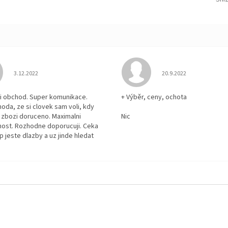
Hodnocení obchodu je 5 z 5 hvězdiček.
Hodnocení obchodu je
3.12.2022
20.9.2022
i obchod. Super komunikace.
+ Výběr, ceny, ochota
hoda, ze si clovek sam voli, kdy
zbozi doruceno. Maximalni
Nic
ost. Rozhodne doporucuji. Ceka
p jeste dlazby a uz jinde hledat