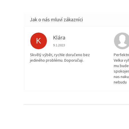
Klára
K
Hodnocení obchodu je 5 z 5 hvězdiček.
9.1.2023
Skvělý výběr, rychle doručeno bez
Perfektn
jediného problému. Doporučuji.
Velka vy
mu bude 
spokojen
nas naku
nebudu
Z
á
p
a