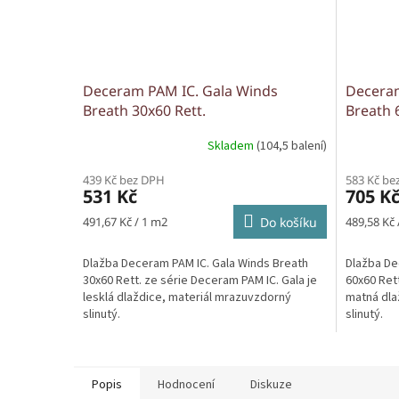
Deceram PAM IC. Gala Winds
Deceram
Breath 30x60 Rett.
Breath 
Skladem
(104,5 balení)
439 Kč bez DPH
583 Kč be
531 Kč
705 K
Měrná
Měrná
491,67 Kč / 1 m2
Do košíku
489,58 Kč 
cena:
cena:
Dlažba Deceram PAM IC. Gala Winds Breath
Dlažba De
30x60 Rett. ze série Deceram PAM IC. Gala je
60x60 Rett
lesklá dlaždice, materiál mrazuvzdorný
matná dla
slinutý.
slinutý.
Popis
Hodnocení
Diskuze