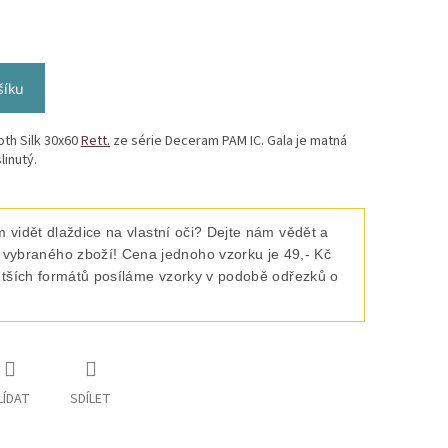
šíku
th Silk 30x60
Rett.
ze série Deceram PAM IC. Gala je matná
linutý.
 vidět dlaždice na vlastní oči? Dejte nám vědět a
raného zboží! Cena jednoho vzorku je 49,- Kč
ětších formátů posíláme vzorky v podobě odřezků o
LÍDAT
SDÍLET