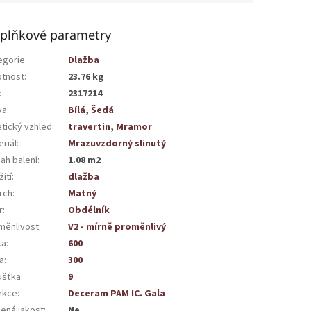
plňkové parametry
egorie
:
Dlažba
tnost
:
23.76 kg
:
2317214
va
:
Bílá
,
Šedá
etický vzhled
:
travertin
,
Mramor
riál
:
Mrazuvzdorný slinutý
ah balení
:
1.08 m2
ití
:
dlažba
rch
:
Matný
r
:
Obdélník
měnlivost
:
V2 - mírně proměnlivý
ka
:
600
a
:
300
ušťka
:
9
ekce
:
Deceram PAM IC. Gala
žená jakost
:
Ne