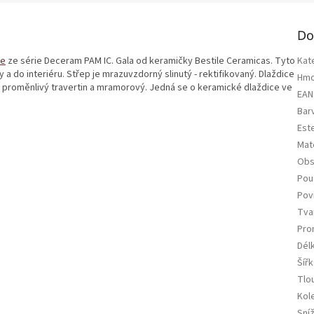
Do
ce
ze série Deceram PAM IC. Gala od keramičky Bestile Ceramicas. Tyto
Kat
a do interiéru. Střep je mrazuvzdorný slinutý - rektifikovaný. Dlaždice
Hmo
ě proměnlivý travertin a mramorový. Jedná se o keramické dlaždice ve
EAN
Bar
Est
Mate
Obs
Použ
Pov
Tva
Pro
Dél
Šířk
Tlo
Kol
Sní