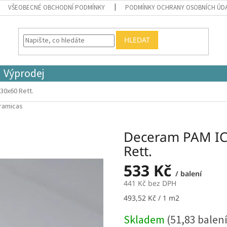
VŠEOBECNÉ OBCHODNÍ PODMÍNKY
PODMÍNKY OCHRANY OSOBNÍCH ÚD
HLEDAT
Výprodej
30x60 Rett.
eramicas
Deceram PAM IC.
Rett.
533 Kč
/ balení
441 Kč bez DPH
Měrná
493,52 Kč / 1 m2
cena:
Skladem
(51,83 balení