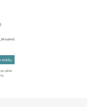
0
,96 balení)
 košíku
ze série
ce,