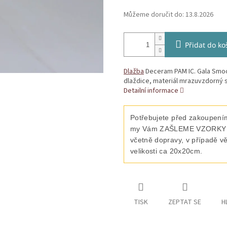
Můžeme doručit do:
13.8.2026
Přidat do ko
Dlažba
Deceram PAM IC. Gala Smoo
dlaždice, materiál mrazuvzdorný s
Detailní informace
Potřebujete před zakoupením
my Vám ZAŠLEME VZORKY vyb
včetně dopravy, v případě v
velikosti ca 20x20cm.
TISK
ZEPTAT SE
H