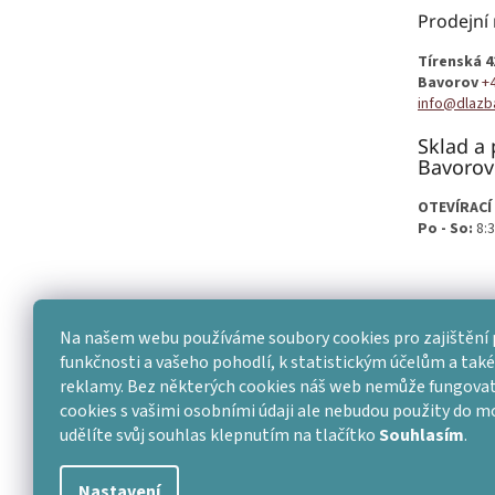
t
Prodejní
í
Tírenská 4
Bavorov
+
info@dlazb
Sklad a 
Bavorov
OTEVÍRACÍ
Po - So:
8:3
Na našem webu používáme soubory cookies pro zajištění 
funkčnosti a vašeho pohodlí, k statistickým účelům a také 
reklamy. Bez některých cookies náš web nemůže fungovat
cookies s vašimi osobními údaji ale nebudou použity do 
udělíte svůj souhlas klepnutím na tlačítko
Souhlasím
.
Nastavení