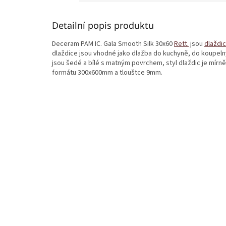
Detailní popis produktu
Deceram PAM IC. Gala Smooth Silk 30x60
Rett.
jsou
dlaždi
dlaždice jsou vhodné jako dlažba do kuchyně, do koupelny 
jsou šedé a bílé s matným povrchem, styl dlaždic je mírn
formátu 300x600mm a tlouštce 9mm.