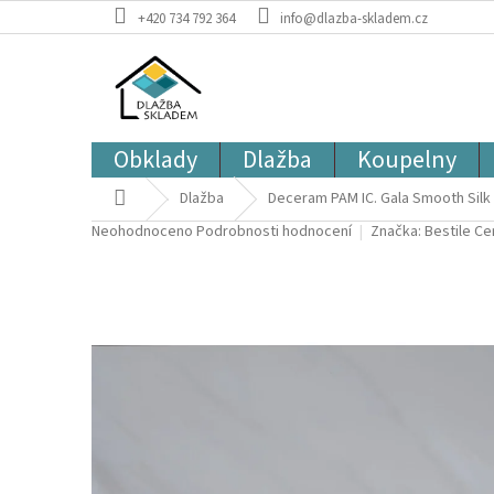
Přejít
+420 734 792 364
info@dlazba-skladem.cz
na
obsah
Obklady
Dlažba
Koupelny
Domů
Dlažba
Deceram PAM IC. Gala Smooth Silk 
Průměrné
Neohodnoceno
Podrobnosti hodnocení
Značka:
Bestile C
hodnocení
produktu
je
0,0
z
5
hvězdiček.