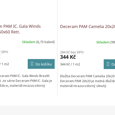
 PAM IC. Gala Winds
Deceram PAM Camelia 20x2
60x60 Rett.
Skladem
(8,75 balení)
Skladem
(99
z DPH
284 Kč bez DPH
č
344 Kč
Měrná
/ 1 m2
Do košíku
344 Kč / 1 m2
Do
cena:
ceram PAM IC. Gala Winds Breath
Dlažba Deceram PAM Camelia 20x20 
. ze série Deceram PAM IC. Gala je
Deceram PAM 20x20 je matná dlaždi
ždice, materiál mrazuvzdorný
materiál mrazuvzdorný slinutý.