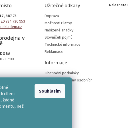
 místo
Užitečné odkazy
Naleznete 
17, 387 73
Doprava
420 734 730 953
Možnosti Platby
a-skladem.cz
Nabízené značky
prodejna v
Slovníček pojmů
ě
Technické informace
Reklamace
 DOBA
0 - 17:00
Informace
Obchodní podmínky
Podmínky ochrany osobních
podmínek
plné
Souhlasím
k cílení
, žádné
momentu, než