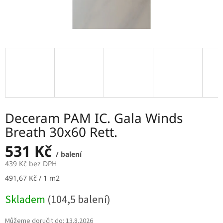
Deceram PAM IC. Gala Winds
Breath 30x60 Rett.
531 Kč
/ balení
439 Kč bez DPH
Měrná
491,67 Kč / 1 m2
cena:
Skladem
(104,5 balení)
Můžeme doručit do:
13.8.2026