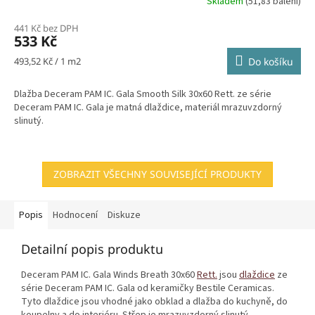
Skladem
(51,83 balení)
441 Kč bez DPH
533 Kč
Měrná
493,52 Kč / 1 m2
Do košíku
cena:
Dlažba Deceram PAM IC. Gala Smooth Silk 30x60 Rett. ze série
Deceram PAM IC. Gala je matná dlaždice, materiál mrazuvzdorný
slinutý.
ZOBRAZIT VŠECHNY SOUVISEJÍCÍ PRODUKTY
Popis
Hodnocení
Diskuze
Detailní popis produktu
Deceram PAM IC. Gala Winds Breath 30x60
Rett.
jsou
dlaždice
ze
série Deceram PAM IC. Gala od keramičky Bestile Ceramicas.
Tyto dlaždice jsou vhodné jako obklad a dlažba do kuchyně, do
koupelny a do interiéru. Střep je mrazuvzdorný slinutý -