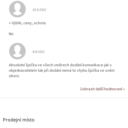
Hodnocení obchodu je 5 z 5 hvězdiček.
20.9.2022
+ Výběr, ceny, ochota
Nic
Hodnocení obchodu je 5 z 5 hvězdiček.
8.8.2022
Absolutní špička ve všech směrech dodání komunikace jak s
objednavatelem tak při dodání nemá to chybu špička ve svém
oboru
Zobrazit další hodnocení
Z
á
p
a
Prodejní místo
t