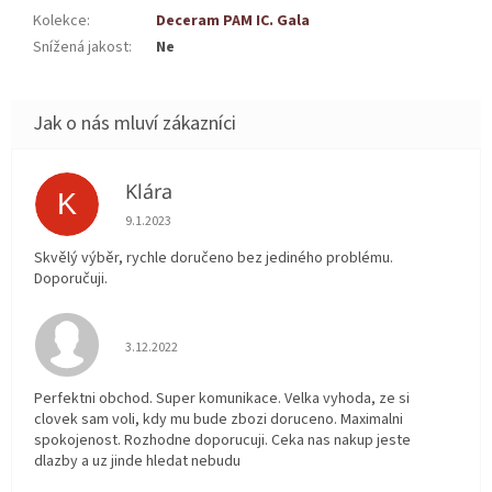
Kolekce
:
Deceram PAM IC. Gala
Snížená jakost
:
Ne
Klára
K
Hodnocení obchodu je 5 z 5 hvězdiček.
9.1.2023
Skvělý výběr, rychle doručeno bez jediného problému.
Doporučuji.
Hodnocení obchodu je 5 z 5 hvězdiček.
3.12.2022
Perfektni obchod. Super komunikace. Velka vyhoda, ze si
clovek sam voli, kdy mu bude zbozi doruceno. Maximalni
spokojenost. Rozhodne doporucuji. Ceka nas nakup jeste
dlazby a uz jinde hledat nebudu