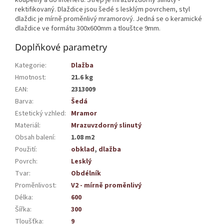
rektifikovaný. Dlaždice jsou šedé s lesklým povrchem, styl
dlaždic je mírně proměnlivý mramorový. Jedná se o keramické
dlaždice ve formátu 300x600mm a tlouštce 9mm.
Doplňkové parametry
Kategorie
:
Dlažba
Hmotnost
:
21.6 kg
EAN
:
2313009
Barva
:
Šedá
Estetický vzhled
:
Mramor
Materiál
:
Mrazuvzdorný slinutý
Obsah balení
:
1.08 m2
Použití
:
obklad
,
dlažba
Povrch
:
Lesklý
Tvar
:
Obdélník
Proměnlivost
:
V2 - mírně proměnlivý
Délka
:
600
Šířka
:
300
Tloušťka
:
9