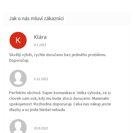
Klára
K
Hodnocení obchodu je 5 z 5 hvězdiček.
9.1.2023
Skvělý výběr, rychle doručeno bez jediného problému.
Doporučuji.
Hodnocení obchodu je 5 z 5 hvězdiček.
3.12.2022
Perfektni obchod. Super komunikace. Velka vyhoda, ze si
clovek sam voli, kdy mu bude zbozi doruceno. Maximalni
spokojenost. Rozhodne doporucuji. Ceka nas nakup jeste
dlazby a uz jinde hledat nebudu
Hodnocení obchodu je 5 z 5 hvězdiček.
20.9.2022