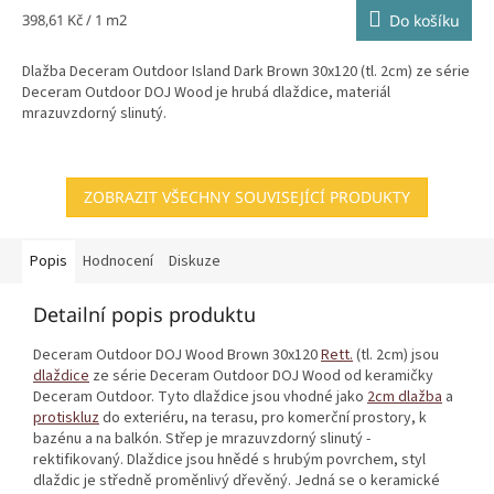
Měrná
398,61 Kč / 1 m2
Do košíku
cena:
Dlažba Deceram Outdoor Island Dark Brown 30x120 (tl. 2cm) ze série
Deceram Outdoor DOJ Wood je hrubá dlaždice, materiál
mrazuvzdorný slinutý.
ZOBRAZIT VŠECHNY SOUVISEJÍCÍ PRODUKTY
Popis
Hodnocení
Diskuze
Detailní popis produktu
Deceram Outdoor DOJ Wood Brown 30x120
Rett.
(tl. 2cm) jsou
dlaždice
ze série Deceram Outdoor DOJ Wood od keramičky
Deceram Outdoor. Tyto dlaždice jsou vhodné jako
2cm dlažba
a
protiskluz
do exteriéru, na terasu, pro komerční prostory, k
bazénu a na balkón. Střep je mrazuvzdorný slinutý -
rektifikovaný. Dlaždice jsou hnědé s hrubým povrchem, styl
dlaždic je středně proměnlivý dřevěný. Jedná se o keramické