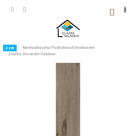
Přejít
na
NÁKUP
obsah
KOŠÍK
Průměrné
Neohodnoceno
Podrobnosti hodnocení
2 cm
hodnocení
Značka:
Deceram Outdoor
produktu
je
0,0
z
5
hvězdiček.