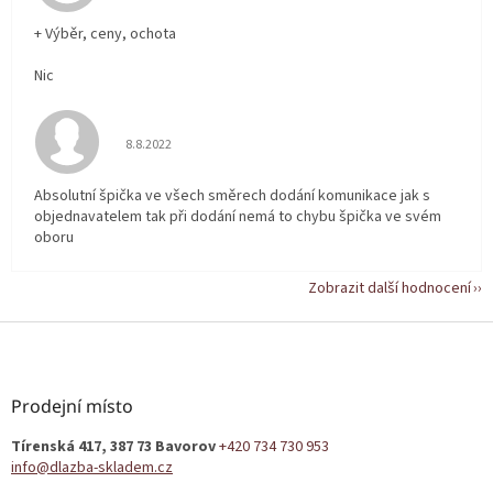
+ Výběr, ceny, ochota
Nic
Hodnocení obchodu je 5 z 5 hvězdiček.
8.8.2022
Absolutní špička ve všech směrech dodání komunikace jak s
objednavatelem tak při dodání nemá to chybu špička ve svém
oboru
Zobrazit další hodnocení
Z
á
p
a
Prodejní místo
t
Tírenská 417, 387 73 Bavorov
+420 734 730 953
í
info@dlazba-skladem.cz