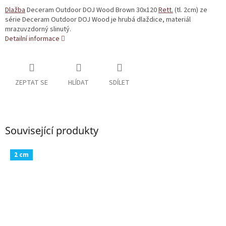
Dlažba
Deceram Outdoor DOJ Wood Brown 30x120
Rett.
(tl. 2cm) ze
série Deceram Outdoor DOJ Wood je hrubá dlaždice, materiál
mrazuvzdorný slinutý.
Detailní informace
ZEPTAT SE
HLÍDAT
SDÍLET
Související produkty
2 cm