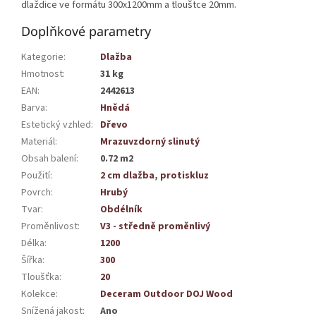
dlaždice ve formátu 300x1200mm a tlouštce 20mm.
Doplňkové parametry
Kategorie
:
Dlažba
Hmotnost
:
31 kg
EAN
:
2442613
Barva
:
Hnědá
Estetický vzhled
:
Dřevo
Materiál
:
Mrazuvzdorný slinutý
Obsah balení
:
0.72 m2
Použití
:
2 cm dlažba
,
protiskluz
Povrch
:
Hrubý
Tvar
:
Obdélník
Proměnlivost
:
V3 - středně proměnlivý
Délka
:
1200
Šířka
:
300
Tloušťka
:
20
Kolekce
:
Deceram Outdoor DOJ Wood
Snížená jakost
:
Ano