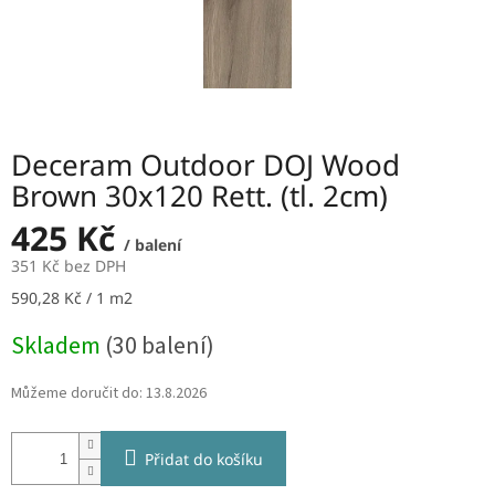
Deceram Outdoor DOJ Wood
Brown 30x120 Rett. (tl. 2cm)
425 Kč
/ balení
351 Kč bez DPH
Měrná
590,28 Kč / 1 m2
cena:
Skladem
(30 balení)
Můžeme doručit do:
13.8.2026
Přidat do košíku