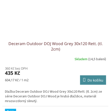
Deceram Outdoor DOJ Wood Grey 30x120 Rett. (tl.
2cm)
Skladem
(14,5 balení)
360 Kč bez DPH
435 Kč
Měrná
604,17 Kč / 1 m2
Do košíku
cena:
Dlažba Deceram Outdoor DOJ Wood Grey 30x120 Rett. (tl. 2cm) ze
série Deceram Outdoor DOJ Wood je hrubá dlaždice, materiál
mrazuvzdorný slinutý.