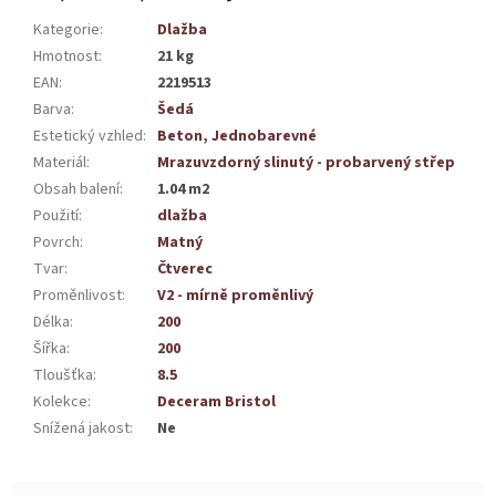
Kategorie
:
Dlažba
Hmotnost
:
21 kg
EAN
:
2219513
Barva
:
Šedá
Estetický vzhled
:
Beton
,
Jednobarevné
Materiál
:
Mrazuvzdorný slinutý - probarvený střep
Obsah balení
:
1.04 m2
Použití
:
dlažba
Povrch
:
Matný
Tvar
:
Čtverec
Proměnlivost
:
V2 - mírně proměnlivý
Délka
:
200
Šířka
:
200
Tloušťka
:
8.5
Kolekce
:
Deceram Bristol
Snížená jakost
:
Ne