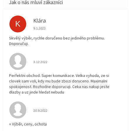
Klára
K
Hodnocení obchodu je 5 z 5 hvězdiček.
9.1.2023
Skvělý výběr, rychle doručeno bez jediného problému.
Doporučuji.
Hodnocení obchodu je 5 z 5 hvězdiček.
3.12.2022
Perfektni obchod. Super komunikace. Velka vyhoda, ze si
clovek sam voli, kdy mu bude zbozi doruceno. Maximalni
spokojenost. Rozhodne doporucuji. Ceka nas nakup jeste
dlazby a uz jinde hledat nebudu
Hodnocení obchodu je 5 z 5 hvězdiček.
20.9.2022
+ Výběr, ceny, ochota