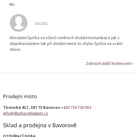
Nic
Hodnocení obchodu je 5 z 5 hvězdiček.
8.8.2022
Absolutní špička ve všech směrech dodání komunikace jak s
objednavatelem tak při dodání nemá to chybu špička ve svém
oboru
Zobrazit další hodnocení
Z
á
p
a
Prodejní místo
t
Tírenská 417, 387 73 Bavorov
+420 734 730 953
í
info@dlazba-skladem.cz
Sklad a prodejna v Bavorově
OTEVÍRACÍ DOBA