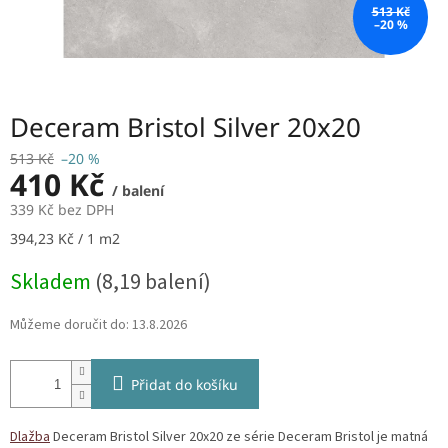
513 Kč
–20 %
Deceram Bristol Silver 20x20
513 Kč
–20 %
410 Kč
/ balení
339 Kč bez DPH
Měrná
394,23 Kč / 1 m2
cena:
Skladem
(8,19 balení)
Můžeme doručit do:
13.8.2026
Přidat do košíku
Dlažba
Deceram Bristol Silver 20x20 ze série Deceram Bristol je matná