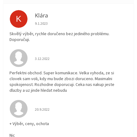
Klára
K
Hodnocení obchodu je 5 z 5 hvězdiček.
9.1.2023
Skvělý výběr, rychle doručeno bez jediného problému.
Doporučuji.
Hodnocení obchodu je 5 z 5 hvězdiček.
3.12.2022
Perfektni obchod. Super komunikace. Velka vyhoda, ze si
clovek sam voli, kdy mu bude zbozi doruceno. Maximalni
spokojenost. Rozhodne doporucuji. Ceka nas nakup jeste
dlazby a uz jinde hledat nebudu
Hodnocení obchodu je 5 z 5 hvězdiček.
20.9.2022
+ Výběr, ceny, ochota
Nic