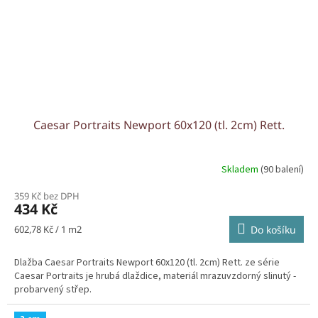
Caesar Portraits Newport 60x120 (tl. 2cm) Rett.
Skladem
(90 balení)
359 Kč bez DPH
434 Kč
Měrná
602,78 Kč / 1 m2
Do košíku
cena:
Dlažba Caesar Portraits Newport 60x120 (tl. 2cm) Rett. ze série
Caesar Portraits je hrubá dlaždice, materiál mrazuvzdorný slinutý -
probarvený střep.