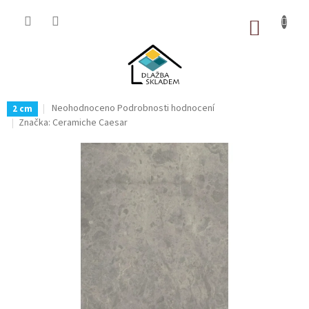
Přejít
na
NÁKUP
obsah
KOŠÍK
Průměrné
Neohodnoceno
Podrobnosti hodnocení
2 cm
hodnocení
Značka:
Ceramiche Caesar
produktu
je
0,0
z
5
hvězdiček.