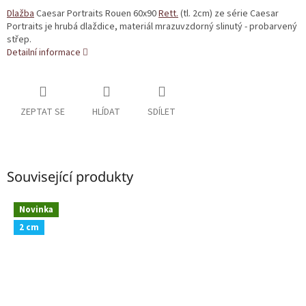
Dlažba
Caesar Portraits Rouen 60x90
Rett.
(tl. 2cm) ze série Caesar
Portraits je hrubá dlaždice, materiál mrazuvzdorný slinutý - probarvený
střep.
Detailní informace
ZEPTAT SE
HLÍDAT
SDÍLET
Související produkty
Novinka
2 cm