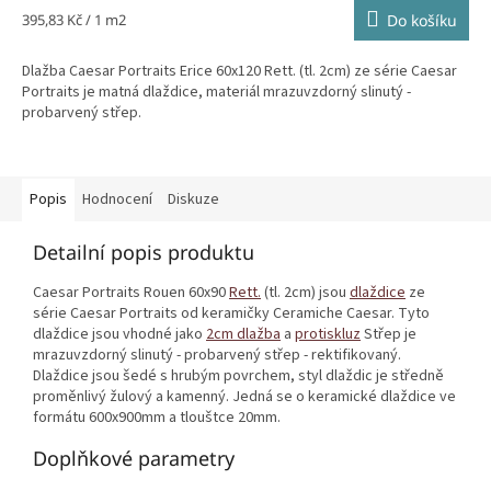
Měrná
395,83 Kč / 1 m2
Do košíku
cena:
Dlažba Caesar Portraits Erice 60x120 Rett. (tl. 2cm) ze série Caesar
Portraits je matná dlaždice, materiál mrazuvzdorný slinutý -
probarvený střep.
Popis
Hodnocení
Diskuze
Detailní popis produktu
Caesar Portraits Rouen 60x90
Rett.
(tl. 2cm) jsou
dlaždice
ze
série Caesar Portraits od keramičky Ceramiche Caesar. Tyto
dlaždice jsou vhodné jako
2cm dlažba
a
protiskluz
Střep je
mrazuvzdorný slinutý - probarvený střep - rektifikovaný.
Dlaždice jsou šedé s hrubým povrchem, styl dlaždic je středně
proměnlivý žulový a kamenný. Jedná se o keramické dlaždice ve
formátu 600x900mm a tlouštce 20mm.
Doplňkové parametry