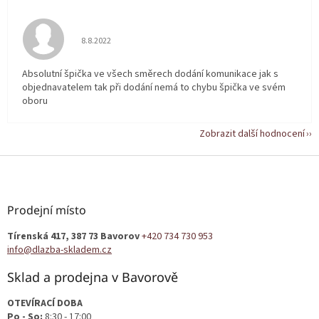
Hodnocení obchodu je 5 z 5 hvězdiček.
8.8.2022
Absolutní špička ve všech směrech dodání komunikace jak s
objednavatelem tak při dodání nemá to chybu špička ve svém
oboru
Zobrazit další hodnocení
Z
á
p
a
Prodejní místo
t
Tírenská 417, 387 73 Bavorov
+420 734 730 953
í
info@dlazba-skladem.cz
Sklad a prodejna v Bavorově
OTEVÍRACÍ DOBA
Po - So:
8:30 - 17:00