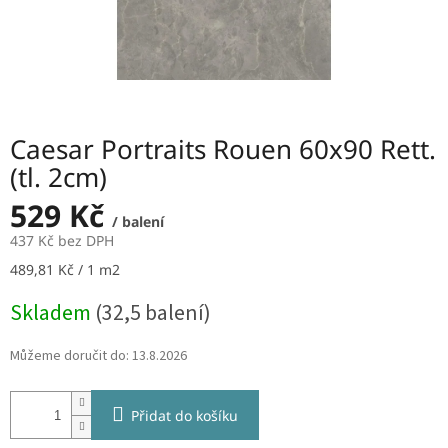
Caesar Portraits Rouen 60x90 Rett.
(tl. 2cm)
529 Kč
/ balení
437 Kč bez DPH
Měrná
489,81 Kč / 1 m2
cena:
Skladem
(32,5 balení)
Můžeme doručit do:
13.8.2026
Přidat do košíku