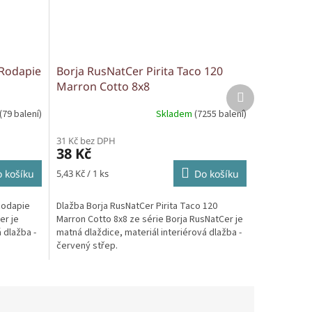
 Rodapie
Borja RusNatCer Pirita Taco 120
Marron Cotto 8x8
Další
produkt
(79 balení)
Skladem
(7255 balení)
31 Kč bez DPH
38 Kč
Měrná
 košíku
5,43 Kč / 1 ks
Do košíku
cena:
 Rodapie
Dlažba Borja RusNatCer Pirita Taco 120
er je
Marron Cotto 8x8 ze série Borja RusNatCer je
 dlažba -
matná dlaždice, materiál interiérová dlažba -
červený střep.