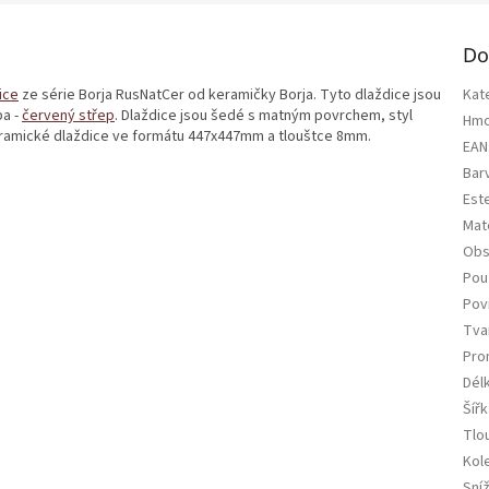
Do
ice
ze série Borja RusNatCer od keramičky Borja. Tyto dlaždice jsou
Kat
ba -
červený střep
. Dlaždice jsou šedé s matným povrchem, styl
Hmo
 keramické dlaždice ve formátu 447x447mm a tlouštce 8mm.
EAN
Bar
Est
Mate
Obs
Použ
Pov
Tva
Pro
Dél
Šířk
Tlo
Kol
Sní