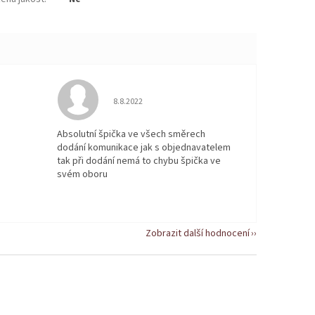
 5 z 5 hvězdiček.
Hodnocení obchodu je 5 z 5 hvězdiček.
8.8.2022
Absolutní špička ve všech směrech
dodání komunikace jak s objednavatelem
tak při dodání nemá to chybu špička ve
svém oboru
Zobrazit další hodnocení