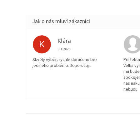
Klára
K
Hodnocení obchodu je 5 z 5 hvězdiček.
9.1.2023
Skvělý výběr, rychle doručeno bez
Perfektn
jediného problému. Doporučuji.
Velka vy
mu bude 
spokojen
nas naku
nebudu
Z
á
p
a