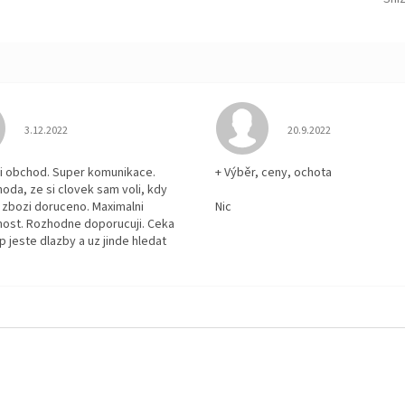
Hodnocení obchodu je 5 z 5 hvězdiček.
Hodnocení obchodu je
3.12.2022
20.9.2022
i obchod. Super komunikace.
+ Výběr, ceny, ochota
hoda, ze si clovek sam voli, kdy
zbozi doruceno. Maximalni
Nic
ost. Rozhodne doporucuji. Ceka
p jeste dlazby a uz jinde hledat