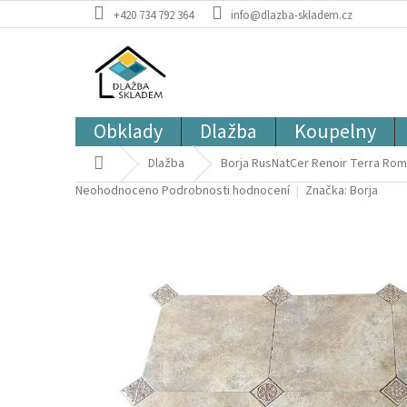
Přejít
+420 734 792 364
info@dlazba-skladem.cz
na
obsah
Obklady
Dlažba
Koupelny
Domů
Dlažba
Borja RusNatCer Renoir Terra Rom
Průměrné
Neohodnoceno
Podrobnosti hodnocení
Značka:
Borja
hodnocení
produktu
je
0,0
z
5
hvězdiček.