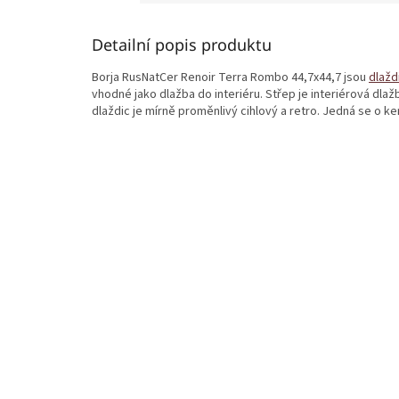
Detailní popis produktu
Borja RusNatCer Renoir Terra Rombo 44,7x44,7 jsou
dlažd
vhodné jako dlažba do interiéru. Střep je interiérová dlaž
dlaždic je mírně proměnlivý cihlový a retro. Jedná se o