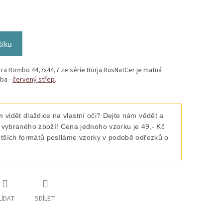
šíku
ra Rombo 44,7x44,7 ze série Borja RusNatCer je matná
žba -
červený střep
.
 vidět dlaždice na vlastní oči? Dejte nám vědět a
raného zboží! Cena jednoho vzorku je 49,- Kč
ětších formátů posíláme vzorky v podobě odřezků o
LÍDAT
SDÍLET