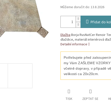
Můžeme doručit do:
13.8.2026
Přidat do ko
Dlažba
Borja RusNatCer Renoir Ter
dlaždice, materiál interiérová dla
Detailní informace
Potřebujete před zakoupením
my Vám ZAŠLEME VZORKY vyb
včetně dopravy, v případě v
velikosti ca 20x20cm.
TISK
ZEPTAT SE
H