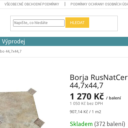
VŠEOBECNÉ OBCHODNÍ PODMÍNKY
PODMÍNKY OCHRANY OSOBNÍCH ÚD
HLEDAT
Výprodej
bo 44,7x44,7
Borja RusNatCer
44,7x44,7
1 270 Kč
/ balení
1 050 Kč bez DPH
Měrná
907,14 Kč / 1 m2
cena:
Skladem
(372 balení)