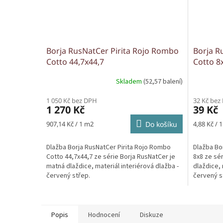
Borja RusNatCer Pirita Rojo Rombo
Borja R
Cotto 44,7x44,7
Cotto 8
Skladem
(52,57 balení)
1 050 Kč bez DPH
32 Kč bez
1 270 Kč
39 Kč
Měrná
Měrná
907,14 Kč / 1 m2
Do košíku
4,88 Kč / 1
cena:
cena:
Dlažba Borja RusNatCer Pirita Rojo Rombo
Dlažba Bo
Cotto 44,7x44,7 ze série Borja RusNatCer je
8x8 ze sé
matná dlaždice, materiál interiérová dlažba -
dlaždice, 
červený střep.
červený s
Popis
Hodnocení
Diskuze