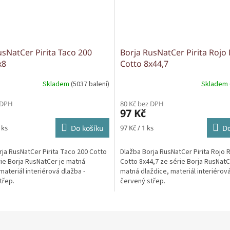
usNatCer Pirita Taco 200
Borja RusNatCer Pirita Rojo
x8
Cotto 8x44,7
Skladem
(5037 balení)
Skladem
 DPH
80 Kč bez DPH
97 Kč
Měrná
 ks
Do košíku
97 Kč / 1 ks
Do
cena:
rja RusNatCer Pirita Taco 200 Cotto
Dlažba Borja RusNatCer Pirita Rojo
rie Borja RusNatCer je matná
Cotto 8x44,7 ze série Borja RusNatC
materiál interiérová dlažba -
matná dlaždice, materiál interiérová
třep.
červený střep.