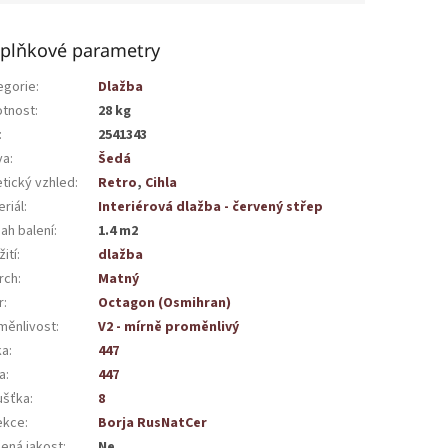
plňkové parametry
egorie
:
Dlažba
tnost
:
28 kg
:
2541343
va
:
Šedá
etický vzhled
:
Retro
,
Cihla
riál
:
Interiérová dlažba - červený střep
ah balení
:
1.4 m2
ití
:
dlažba
rch
:
Matný
r
:
Octagon (Osmihran)
měnlivost
:
V2 - mírně proměnlivý
ka
:
447
a
:
447
ušťka
:
8
ekce
:
Borja RusNatCer
žená jakost
:
Ne