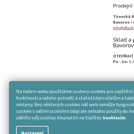
t
Prodejní
í
Tírenská 4
Bavorov
+
info@dlazb
Sklad a 
Bavorov
OTEVÍRACÍ
Po - So:
8:3
Na našem webu používáme soubory cookies pro zajištění 
funkčnosti a vašeho pohodlí, k statistickým účelům a také 
reklamy. Bez některých cookies náš web nemůže fungovat
cookies s vašimi osobními údaji ale nebudou použity do 
udělíte svůj souhlas klepnutím na tlačítko
Souhlasím
.
Nastavení