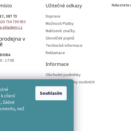
 místo
Užitečné odkazy
Naleznete 
17, 387 73
Doprava
420 734 730 953
Možnosti Platby
a-skladem.cz
Nabízené značky
prodejna v
Slovníček pojmů
ě
Technické informace
Reklamace
 DOBA
0 - 17:00
Informace
Obchodní podmínky
Podmínky ochrany osobních
podmínek
plné
Souhlasím
k cílení
, žádné
momentu, než