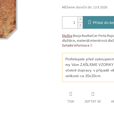
Můžeme doručit do:
13.8.2026
Přidat do ko
Dlažba
Borja RusNatCer Pirita Roj
dlaždice, materiál interiérová dla
Detailní informace
Potřebujete před zakoupením
my Vám ZAŠLEME VZORKY vyb
včetně dopravy, v případě v
velikosti ca 20x20cm.
TISK
ZEPTAT SE
H