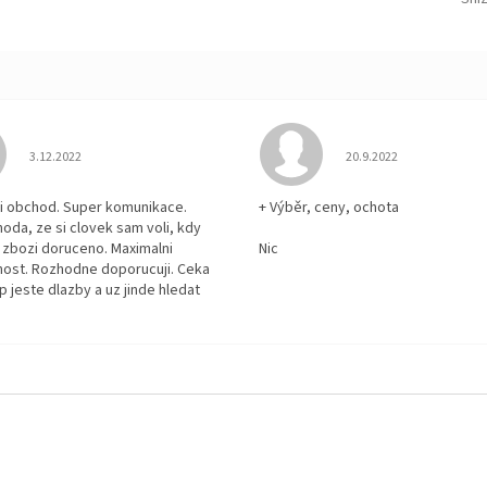
Hodnocení obchodu je 5 z 5 hvězdiček.
Hodnocení obchodu je
3.12.2022
20.9.2022
i obchod. Super komunikace.
+ Výběr, ceny, ochota
hoda, ze si clovek sam voli, kdy
zbozi doruceno. Maximalni
Nic
ost. Rozhodne doporucuji. Ceka
p jeste dlazby a uz jinde hledat