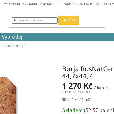
VŠEOBECNÉ OBCHODNÍ PODMÍNKY
PODMÍNKY OCHRANY OSOBNÍCH ÚD
HLEDAT
Výprodej
 Cotto 44,7x44,7
Borja RusNatCer
44,7x44,7
1 270 Kč
/ balení
1 050 Kč bez DPH
Měrná
907,14 Kč / 1 m2
cena:
Skladem
(52,57 balení