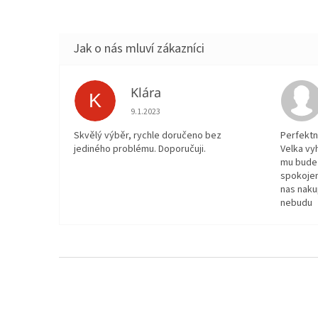
Klára
K
Hodnocení obchodu je 5 z 5 hvězdiček.
9.1.2023
Skvělý výběr, rychle doručeno bez
Perfektn
jediného problému. Doporučuji.
Velka vy
mu bude 
spokojen
nas naku
nebudu
Z
á
p
a