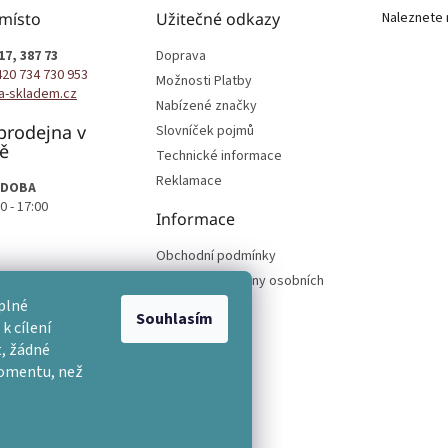
 místo
Užitečné odkazy
Naleznete 
17, 387 73
Doprava
420 734 730 953
Možnosti Platby
a-skladem.cz
Nabízené značky
prodejna v
Slovníček pojmů
ě
Technické informace
Reklamace
 DOBA
0 - 17:00
Informace
Obchodní podmínky
Podmínky ochrany osobních
podmínek
plné
Souhlasím
k cílení
, žádné
momentu, než