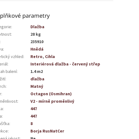
plňkové parametry
egorie
:
Dlažba
tnost
:
28 kg
:
235910
va
:
Hnědá
etický vzhled
:
Retro
,
Cihla
riál
:
Interiérová dlažba - červený střep
ah balení
:
1.4 m2
ití
:
dlažba
rch
:
Matný
r
:
Octagon (Osmihran)
měnlivost
:
V2 - mírně proměnlivý
ka
:
447
a
:
447
ušťka
:
8
ekce
:
Borja RusNatCer
žená jakost
:
Ne