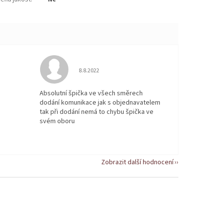
 5 z 5 hvězdiček.
Hodnocení obchodu je 5 z 5 hvězdiček.
8.8.2022
Absolutní špička ve všech směrech
dodání komunikace jak s objednavatelem
tak při dodání nemá to chybu špička ve
svém oboru
Zobrazit další hodnocení