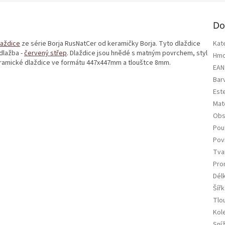
Do
laždice
ze série Borja RusNatCer od keramičky Borja. Tyto dlaždice
Kat
 dlažba -
červený střep
. Dlaždice jsou hnědé s matným povrchem, styl
Hmo
 keramické dlaždice ve formátu 447x447mm a tlouštce 8mm.
EAN
Bar
Est
Mate
Obs
Použ
Pov
Tva
Pro
Dél
Šířk
Tlo
Kol
Sní