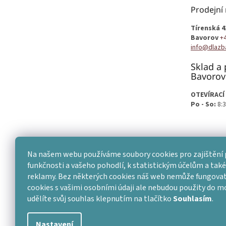
t
Prodejní
í
Tírenská 4
Bavorov
+
info@dlazb
Sklad a 
Bavorov
OTEVÍRACÍ
Po - So:
8:3
Na našem webu používáme soubory cookies pro zajištění 
funkčnosti a vašeho pohodlí, k statistickým účelům a také 
reklamy. Bez některých cookies náš web nemůže fungovat
cookies s vašimi osobními údaji ale nebudou použity do 
udělíte svůj souhlas klepnutím na tlačítko
Souhlasím
.
Nastavení