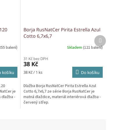
 120
Borja RusNatCer Pirita Estrella Azul
Cotto 6,7x6,7
Další
produkt
255 balení)
Skladem
(121 balení)
31 Kč bez DPH
38 Kč
Měrná
 košíku
38 Kč / 1 ks
Do košíku
cena:
120
Dlažba Borja RusNatCer Pirita Estrella Azul
NatCer je
Cotto 6,7x6,7 ze série Borja RusNatCer je
 dlažba -
matná dlaždice, materiál interiérová dlažba -
červený střep.