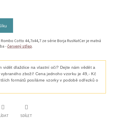
šíku
o Rombo Cotto 44,7x44,7 ze série Borja RusNatCer je matná
žba -
červený střep
.
 vidět dlaždice na vlastní oči? Dejte nám vědět a
raného zboží! Cena jednoho vzorku je 49,- Kč
ětších formátů posíláme vzorky v podobě odřezků o
LÍDAT
SDÍLET