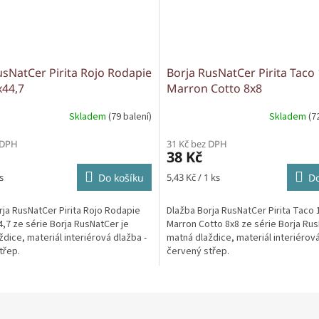
usNatCer Pirita Rojo Rodapie
Borja RusNatCer Pirita Taco
x44,7
Marron Cotto 8x8
Skladem
(79 balení)
Skladem
(7
 DPH
31 Kč bez DPH
38 Kč
Měrná
s
Do košíku
5,43 Kč / 1 ks
Do
cena:
rja RusNatCer Pirita Rojo Rodapie
Dlažba Borja RusNatCer Pirita Taco 
,7 ze série Borja RusNatCer je
Marron Cotto 8x8 ze série Borja Rus
dice, materiál interiérová dlažba -
matná dlaždice, materiál interiérová
třep.
červený střep.