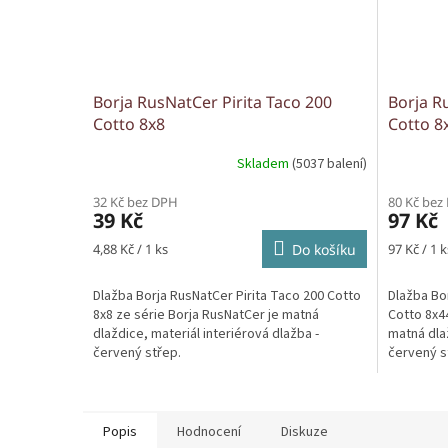
Borja RusNatCer Pirita Taco 200
Borja R
Cotto 8x8
Cotto 8
Skladem
(5037 balení)
32 Kč bez DPH
80 Kč bez
39 Kč
97 Kč
Měrná
Měrná
4,88 Kč / 1 ks
Do košíku
97 Kč / 1 k
cena:
cena:
Dlažba Borja RusNatCer Pirita Taco 200 Cotto
Dlažba Bo
8x8 ze série Borja RusNatCer je matná
Cotto 8x44
dlaždice, materiál interiérová dlažba -
matná dlaž
červený střep.
červený s
Popis
Hodnocení
Diskuze