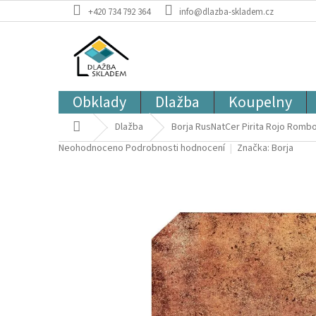
Přejít
+420 734 792 364
info@dlazba-skladem.cz
na
obsah
Obklady
Dlažba
Koupelny
Domů
Dlažba
Borja RusNatCer Pirita Rojo Rombo
Průměrné
Neohodnoceno
Podrobnosti hodnocení
Značka:
Borja
hodnocení
produktu
je
0,0
z
5
hvězdiček.