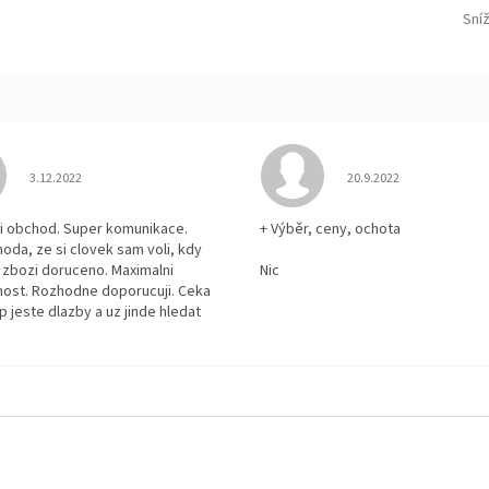
Sní
Hodnocení obchodu je 5 z 5 hvězdiček.
Hodnocení obchodu je
3.12.2022
20.9.2022
i obchod. Super komunikace.
+ Výběr, ceny, ochota
hoda, ze si clovek sam voli, kdy
zbozi doruceno. Maximalni
Nic
ost. Rozhodne doporucuji. Ceka
p jeste dlazby a uz jinde hledat