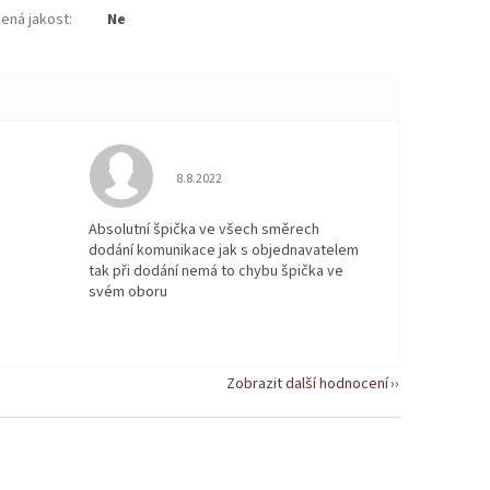
žená jakost
:
Ne
 5 z 5 hvězdiček.
Hodnocení obchodu je 5 z 5 hvězdiček.
8.8.2022
Absolutní špička ve všech směrech
dodání komunikace jak s objednavatelem
tak při dodání nemá to chybu špička ve
svém oboru
Zobrazit další hodnocení