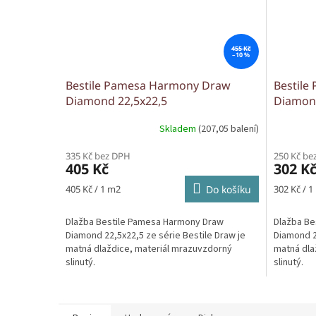
455 Kč
–10 %
Bestile Pamesa Harmony Draw
Bestil
Diamond 22,5x22,5
Diamond
Skladem
(207,05 balení)
335 Kč bez DPH
250 Kč be
405 Kč
302 K
Měrná
Měrná
405 Kč / 1 m2
Do košíku
302 Kč / 1
cena:
cena:
Dlažba Bestile Pamesa Harmony Draw
Dlažba Be
Diamond 22,5x22,5 ze série Bestile Draw je
Diamond 2
matná dlaždice, materiál mrazuvzdorný
matná dla
slinutý.
slinutý.