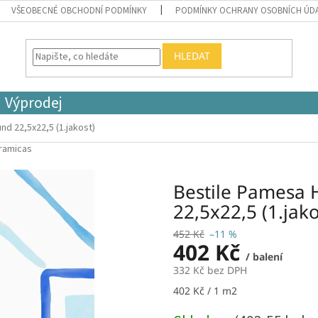
VŠEOBECNÉ OBCHODNÍ PODMÍNKY
PODMÍNKY OCHRANY OSOBNÍCH ÚD
HLEDAT
Výprodej
d 22,5x22,5 (1.jakost)
eramicas
Bestile Pamesa
22,5x22,5 (1.jako
452 Kč
–11 %
402 Kč
/ balení
332 Kč bez DPH
Měrná
402 Kč / 1 m2
cena: