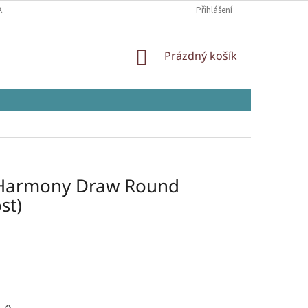
AJŮ
Přihlášení
NÁKUPNÍ
Prázdný košík
KOŠÍK
 Harmony Draw Round
st)