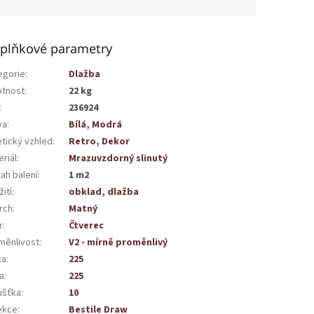
plňkové parametry
egorie
:
Dlažba
tnost
:
22 kg
:
236924
va
:
Bílá
,
Modrá
etický vzhled
:
Retro
,
Dekor
riál
:
Mrazuvzdorný slinutý
ah balení
:
1 m2
ití
:
obklad
,
dlažba
rch
:
Matný
r
:
Čtverec
měnlivost
:
V2 - mírně proměnlivý
ka
:
225
a
:
225
ušťka
:
10
ekce
:
Bestile Draw