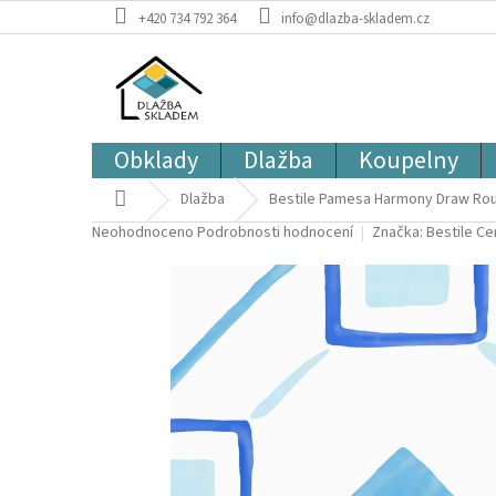
Přejít
+420 734 792 364
info@dlazba-skladem.cz
na
obsah
Obklady
Dlažba
Koupelny
Domů
Dlažba
Bestile Pamesa Harmony Draw Roun
Průměrné
Neohodnoceno
Podrobnosti hodnocení
Značka:
Bestile C
hodnocení
produktu
je
0,0
z
5
hvězdiček.