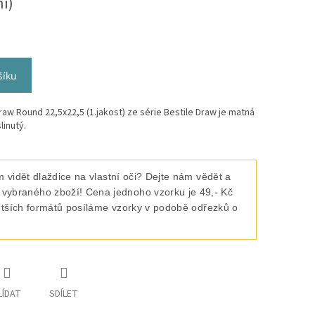
ní)
šíku
w Round 22,5x22,5 (1.jakost) ze série Bestile Draw je matná
linutý.
 vidět dlaždice na vlastní oči? Dejte nám vědět a
raného zboží! Cena jednoho vzorku je 49,- Kč
ětších formátů posíláme vzorky v podobě odřezků o
LÍDAT
SDÍLET