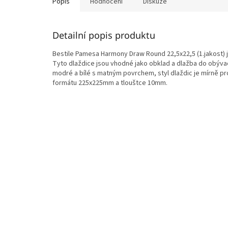
Popis
Hodnocení
Diskuze
Detailní popis produktu
Bestile Pamesa Harmony Draw Round 22,5x22,5 (1.jakost) 
Tyto dlaždice jsou vhodné jako obklad a dlažba do obývací
modré a bílé s matným povrchem, styl dlaždic je mírně p
formátu 225x225mm a tlouštce 10mm.