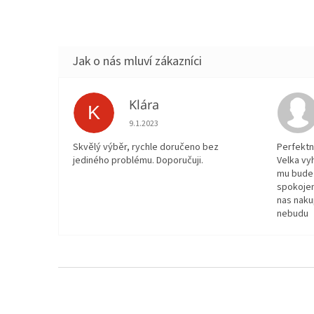
Klára
K
Hodnocení obchodu je 5 z 5 hvězdiček.
9.1.2023
Skvělý výběr, rychle doručeno bez
Perfektn
jediného problému. Doporučuji.
Velka vy
mu bude 
spokojen
nas naku
nebudu
Z
á
p