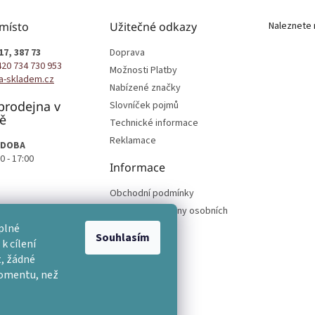
 místo
Užitečné odkazy
Naleznete 
17, 387 73
Doprava
420 734 730 953
Možnosti Platby
a-skladem.cz
Nabízené značky
prodejna v
Slovníček pojmů
ě
Technické informace
Reklamace
 DOBA
0 - 17:00
Informace
Obchodní podmínky
Podmínky ochrany osobních
podmínek
plné
Souhlasím
k cílení
, žádné
momentu, než