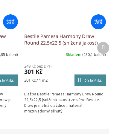
440 Kč
452 Kč
–33 %
–33 %
raw
Bestile Pamesa Harmony Draw
Round 22,5x22,5 (snížená jakost)
Další
produkt
,95 balení)
Skladem
(230,1 balení)
249 Kč bez DPH
301 Kč
Měrná
 košíku
301 Kč / 1 m2
Do košíku
cena:
aw
Dlažba Bestile Pamesa Harmony Draw Round
Draw je
22,5x22,5 (snížená jakost) ze série Bestile
orný
Draw je matná dlaždice, materiál
mrazuvzdorný slinutý.