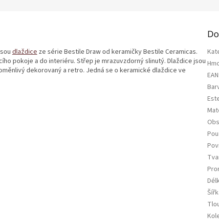
Do
jsou
dlaždice
ze série Bestile Draw od keramičky Bestile Ceramicas.
Kat
ho pokoje a do interiéru. Střep je mrazuvzdorný slinutý. Dlaždice jsou
Hmo
roměnlivý dekorovaný a retro. Jedná se o keramické dlaždice ve
EAN
Bar
Est
Mate
Obs
Použ
Pov
Tva
Pro
Dél
Šířk
Tlo
Kol