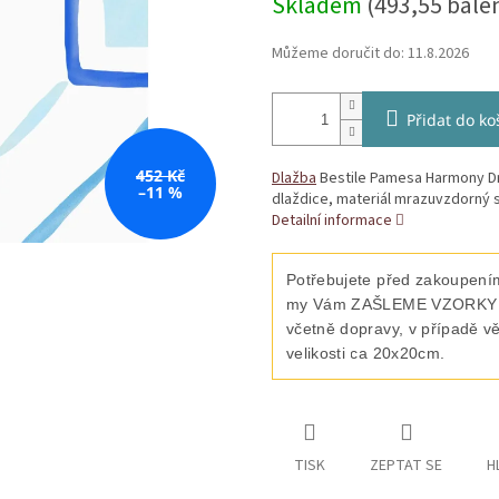
Skladem
(493,55 bale
Můžeme doručit do:
11.8.2026
Přidat do ko
452 Kč
Dlažba
Bestile Pamesa Harmony Dra
–11 %
dlaždice, materiál mrazuvzdorný s
Detailní informace
Potřebujete před zakoupením
my Vám ZAŠLEME VZORKY vyb
včetně dopravy, v případě v
velikosti ca 20x20cm.
TISK
ZEPTAT SE
H