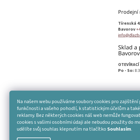
a
t
Prodejní
í
Tírenská 4
Bavorov
+
info@dlazb
Sklad a 
Bavorov
OTEVÍRACÍ
Po - So:
8:3
Na našem webu používáme soubory cookies pro zajištění 
funkčnosti a vašeho pohodlí, k statistickým účelům a také 
reklamy. Bez některých cookies náš web nemůže fungovat
cookies s vašimi osobními údaji ale nebudou použity do 
udělíte svůj souhlas klepnutím na tlačítko
Souhlasím
.