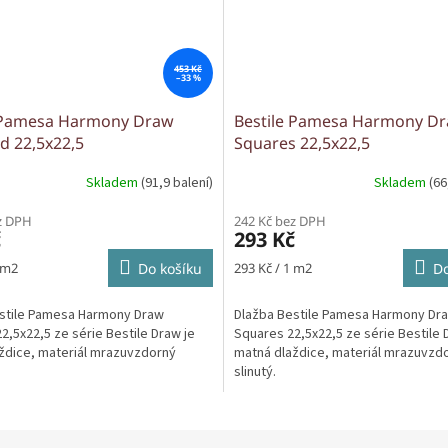
453 Kč
–33 %
e Pamesa Harmony Draw
Bestile Pamesa Harmony D
 22,5x22,5
Squares 22,5x22,5
Skladem
(91,9 balení)
Skladem
(66
z DPH
242 Kč bez DPH
č
293 Kč
Měrná
 m2
Do košíku
293 Kč / 1 m2
Do
cena:
stile Pamesa Harmony Draw
Dlažba Bestile Pamesa Harmony Dr
2,5x22,5 ze série Bestile Draw je
Squares 22,5x22,5 ze série Bestile 
ždice, materiál mrazuvzdorný
matná dlaždice, materiál mrazuvzd
slinutý.