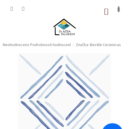
Přejít
na
NÁKUP
obsah
KOŠÍK
Průměrné
Neohodnoceno
Podrobnosti hodnocení
Značka:
Bestile Ceramicas
hodnocení
produktu
je
0,0
z
5
hvězdiček.