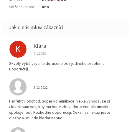
Snížená jakost
:
Ano
Klára
K
Hodnocení obchodu je 5 z 5 hvězdiček.
9.1.2023
Skvělý výběr, rychle doručeno bez jediného problému.
Doporučuji.
Hodnocení obchodu je 5 z 5 hvězdiček.
3.12.2022
Perfektni obchod. Super komunikace. Velka vyhoda, ze si
clovek sam voli, kdy mu bude zbozi doruceno. Maximalni
spokojenost. Rozhodne doporucuji. Ceka nas nakup jeste
dlazby a uz jinde hledat nebudu