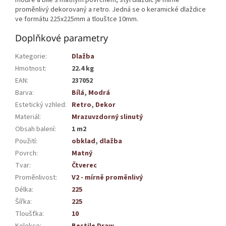
proměnlivý dekorovaný a retro. Jedná se o keramické dlaždice
ve formátu 225x225mm a tlouštce 10mm.
Doplňkové parametry
Kategorie
:
Dlažba
Hmotnost
:
22.4 kg
EAN
:
237052
Barva
:
Bílá
,
Modrá
Estetický vzhled
:
Retro
,
Dekor
Materiál
:
Mrazuvzdorný slinutý
Obsah balení
:
1 m2
Použití
:
obklad
,
dlažba
Povrch
:
Matný
Tvar
:
Čtverec
Proměnlivost
:
V2 - mírně proměnlivý
Délka
:
225
Šířka
:
225
Tloušťka
:
10
Kolekce
:
Bestile Draw