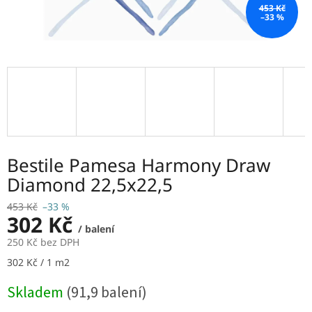
453 Kč
–33 %
Bestile Pamesa Harmony Draw
Diamond 22,5x22,5
453 Kč
–33 %
302 Kč
/ balení
250 Kč bez DPH
Měrná
302 Kč / 1 m2
cena:
Skladem
(91,9 balení)