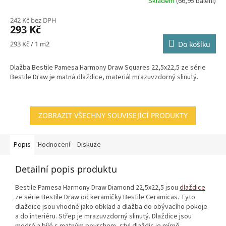
Skladem
(66,95 balení)
242 Kč bez DPH
293 Kč
Měrná
293 Kč / 1 m2
Do košíku
cena:
Dlažba Bestile Pamesa Harmony Draw Squares 22,5x22,5 ze série
Bestile Draw je matná dlaždice, materiál mrazuvzdorný slinutý.
ZOBRAZIT VŠECHNY SOUVISEJÍCÍ PRODUKTY
Popis
Hodnocení
Diskuze
Detailní popis produktu
Bestile Pamesa Harmony Draw Diamond 22,5x22,5 jsou
dlaždice
ze série Bestile Draw od keramičky Bestile Ceramicas. Tyto
dlaždice jsou vhodné jako obklad a dlažba do obývacího pokoje
a do interiéru. Střep je mrazuvzdorný slinutý. Dlaždice jsou
modré a bílé s matným povrchem, styl dlaždic je mírně