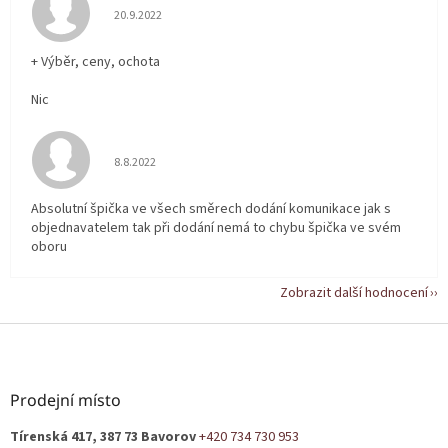
Hodnocení obchodu je 5 z 5 hvězdiček.
20.9.2022
+ Výběr, ceny, ochota
Nic
Hodnocení obchodu je 5 z 5 hvězdiček.
8.8.2022
Absolutní špička ve všech směrech dodání komunikace jak s
objednavatelem tak při dodání nemá to chybu špička ve svém
oboru
Zobrazit další hodnocení
Z
á
p
a
Prodejní místo
t
Tírenská 417, 387 73 Bavorov
+420 734 730 953
í