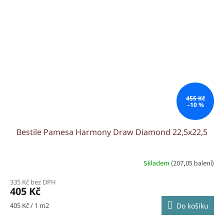
455 Kč
–10 %
Bestile Pamesa Harmony Draw Diamond 22,5x22,5
Skladem
(207,05 balení)
335 Kč bez DPH
405 Kč
Měrná
405 Kč / 1 m2
Do košíku
cena: