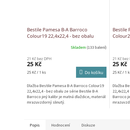
Bestile Pamesa B-A Barroco
Bestile
Colour19 22,4x22,4 - bez obalu
Colour2
Skladem
(133 balení)
21 Kč bez DPH
21 Kč bez
25 Kč
25 Kč
Měrná
Měrná
25 Kč / 1 ks
Do košíku
25 Kč / 1 k
cena:
cena:
Dlažba Bestile Pamesa B-A Barroco Colour19
Dlažba Be
22,4x22,4 - bez obalu ze série Bestile B-A
22,4x22,4 
Barroco jiný kalibr je matná dlaždice, materiál
Barroco ji
mrazuvzdorný slinutý.
mrazuvzdo
Popis
Hodnocení
Diskuze