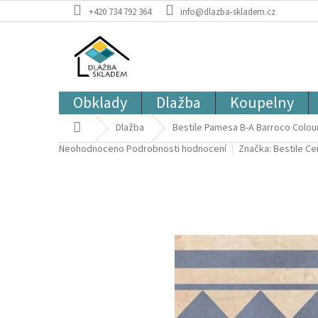
Přejít
+420 734 792 364
info@dlazba-skladem.cz
na
obsah
Obklady
Dlažba
Koupelny
Domů
Dlažba
Bestile Pamesa B-A Barroco Colour
Průměrné
Neohodnoceno
Podrobnosti hodnocení
Značka:
Bestile C
hodnocení
produktu
je
0,0
z
5
hvězdiček.