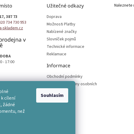
 místo
Užitečné odkazy
Naleznete 
17, 387 73
Doprava
420 734 730 953
Možnosti Platby
a-skladem.cz
Nabízené značky
prodejna v
Slovníček pojmů
ě
Technické informace
Reklamace
 DOBA
0 - 17:00
Informace
Obchodní podmínky
Podmínky ochrany osobních
podmínek
plné
Souhlasím
k cílení
, žádné
momentu, než