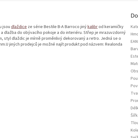
Do
u jsou
dlaždice
ze série Bestile B-A Barroco jiný
kalibr
od keramičky
Kat
 a dlažba do obývacího pokoje a do interiéru. Střep je mrazuvzdorný
Hmo
 styl dlaždic je mírně proměnlivý dekorovaný a retro. Jedná se o
EAN
m.U jiných prodejců je možné najít produkt pod názvem: Realonda
Bar
Est
Mate
Obs
Použ
Pov
Tva
Pro
Dél
Šířk
Tlo
Kol
Sní