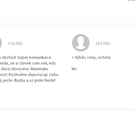
Hodnocení obchodu je 5 z 5 hvězdiček.
Hodnocení obchodu je
3.12.2022
20.9.2022
i obchod. Super komunikace.
+ Výběr, ceny, ochota
hoda, ze si clovek sam voli, kdy
zbozi doruceno. Maximalni
Nic
ost. Rozhodne doporucuji. Ceka
p jeste dlazby a uz jinde hledat