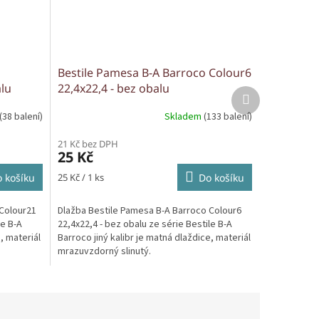
Bestile Pamesa B-A Barroco Colour6
alu
22,4x22,4 - bez obalu
Další
produkt
(38 balení)
Skladem
(133 balení)
21 Kč bez DPH
25 Kč
Měrná
 košíku
25 Kč / 1 ks
Do košíku
cena:
 Colour21
Dlažba Bestile Pamesa B-A Barroco Colour6
le B-A
22,4x22,4 - bez obalu ze série Bestile B-A
, materiál
Barroco jiný kalibr je matná dlaždice, materiál
mrazuvzdorný slinutý.