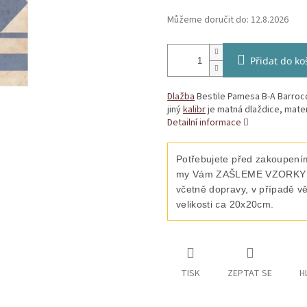
Můžeme doručit do:
12.8.2026
Přidat do ko
Dlažba
Bestile Pamesa B-A Barroco
jiný
kalibr
je matná dlaždice, mater
Detailní informace
Potřebujete před zakoupením
my Vám ZAŠLEME VZORKY vyb
včetně dopravy, v případě v
velikosti ca 20x20cm.
TISK
ZEPTAT SE
H