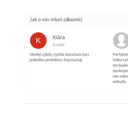
Klára
K
Hodnocení obchodu je 5 z 5 hvězdiček.
9.1.2023
Skvělý výběr, rychle doručeno bez
Perfektn
jediného problému. Doporučuji.
Velka vy
mu bude 
spokojen
nas naku
nebudu
Z
á
p
a