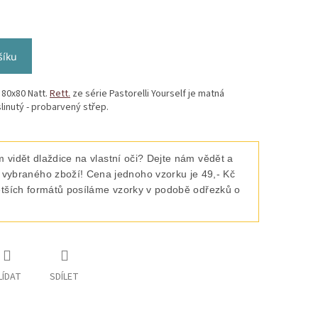
šíku
 80x80 Natt.
Rett.
ze série Pastorelli Yourself je matná
linutý - probarvený střep.
 vidět dlaždice na vlastní oči? Dejte nám vědět a
raného zboží! Cena jednoho vzorku je 49,- Kč
ětších formátů posíláme vzorky v podobě odřezků o
LÍDAT
SDÍLET