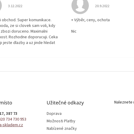
Hodnocení obchodu je 5 z 5 hvězdiček.
Hodnocení obchodu je
3.12.2022
20.9.2022
i obchod. Super komunikace.
+ Výběr, ceny, ochota
hoda, ze si clovek sam voli, kdy
zbozi doruceno. Maximalni
Nic
ost. Rozhodne doporucuji. Ceka
p jeste dlazby a uz jinde hledat
 místo
Užitečné odkazy
Naleznete 
17, 387 73
Doprava
420 734 730 953
Možnosti Platby
a-skladem.cz
Nabízené značky