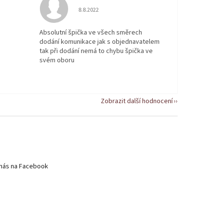
 5 z 5 hvězdiček.
Hodnocení obchodu je 5 z 5 hvězdiček.
8.8.2022
Absolutní špička ve všech směrech
dodání komunikace jak s objednavatelem
tak při dodání nemá to chybu špička ve
svém oboru
Zobrazit další hodnocení
nás na Facebook