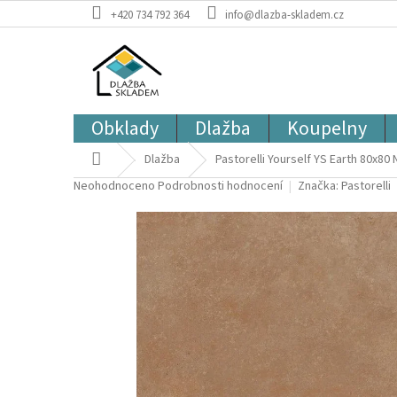
Přejít
+420 734 792 364
info@dlazba-skladem.cz
na
obsah
Obklady
Dlažba
Koupelny
Domů
Dlažba
Pastorelli Yourself YS Earth 80x80 N
Průměrné
Neohodnoceno
Podrobnosti hodnocení
Značka:
Pastorelli
hodnocení
produktu
je
0,0
z
5
hvězdiček.