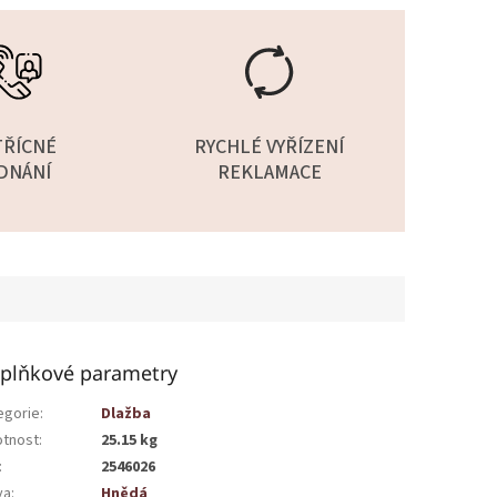
TŘÍCNÉ
RYCHLÉ VYŘÍZENÍ
DNÁNÍ
REKLAMACE
plňkové parametry
egorie
:
Dlažba
tnost
:
25.15 kg
:
2546026
va
:
Hnědá