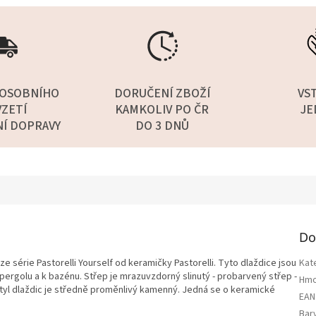
OSOBNÍHO
DORUČENÍ ZBOŽÍ
VS
ZETÍ
KAMKOLIV PO ČR
JE
NÍ DOPRAVY
DO 3 DNŮ
Do
ze série Pastorelli Yourself od keramičky Pastorelli. Tyto dlaždice jsou
Kat
pergolu a k bazénu. Střep je mrazuvzdorný slinutý - probarvený střep -
Hmo
tyl dlaždic je středně proměnlivý kamenný. Jedná se o keramické
EAN
Bar