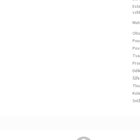
Est
vzh
Mate
Obs
Použ
Pov
Tva
Pro
Dél
Šířk
Tlo
Kol
Sní