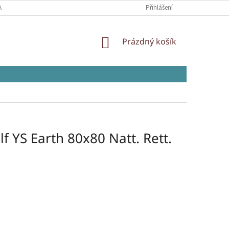
AJŮ
Přihlášení
NÁKUPNÍ
Prázdný košík
KOŠÍK
lf YS Earth 80x80 Natt. Rett.