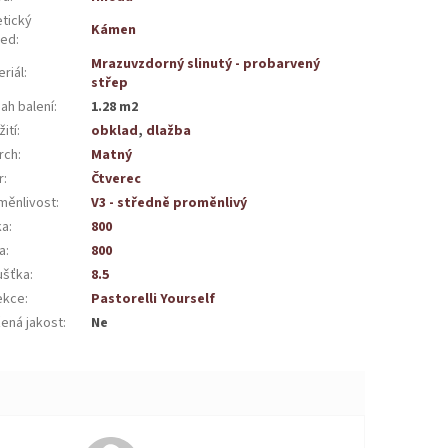
etický
Kámen
led
:
Mrazuvzdorný slinutý - probarvený
riál
:
střep
ah balení
:
1.28 m2
ití
:
obklad
,
dlažba
rch
:
Matný
r
:
Čtverec
měnlivost
:
V3 - středně proměnlivý
ka
:
800
a
:
800
ušťka
:
8.5
ekce
:
Pastorelli Yourself
žená jakost
:
Ne