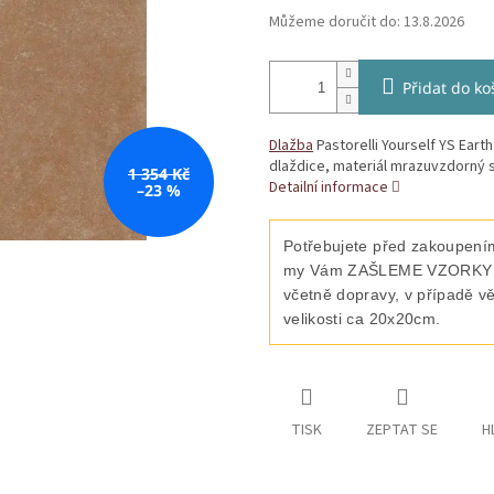
Můžeme doručit do:
13.8.2026
Přidat do ko
Dlažba
Pastorelli Yourself YS Earth
dlaždice, materiál mrazuvzdorný s
1 354 Kč
Detailní informace
–23 %
Potřebujete před zakoupením
my Vám ZAŠLEME VZORKY vyb
včetně dopravy, v případě v
velikosti ca 20x20cm.
TISK
ZEPTAT SE
H