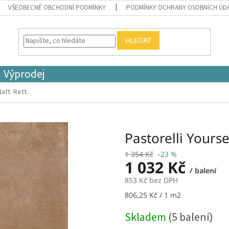
VŠEOBECNÉ OBCHODNÍ PODMÍNKY
PODMÍNKY OCHRANY OSOBNÍCH ÚD
HLEDAT
Výprodej
att. Rett.
Pastorelli Yourse
1 354 Kč
–23 %
1 032 Kč
/ balení
853 Kč bez DPH
Měrná
806,25 Kč / 1 m2
cena:
Skladem
(5 balení)