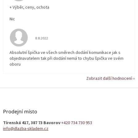
+ Výběr, ceny, ochota
Nic
Hodnocení obchodu je 5 z 5 hvězdiček.
8.8.2022
Absolutní špička ve všech směrech dodání komunikace jak s
objednavatelem tak při dodání nemá to chybu špička ve svém
oboru
Zobrazit další hodnocení
Z
á
p
a
Prodejní místo
t
Tírenská 417, 387 73 Bavorov
+420 734 730 953
í
info@dlazba-skladem.cz