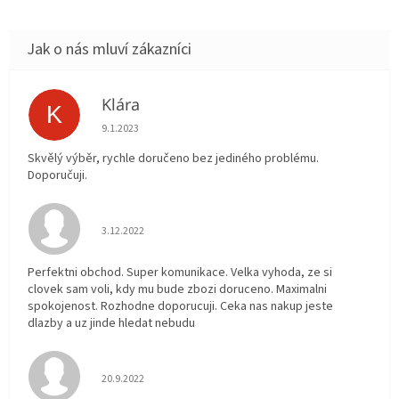
Klára
K
Hodnocení obchodu je 5 z 5 hvězdiček.
9.1.2023
Skvělý výběr, rychle doručeno bez jediného problému.
Doporučuji.
Hodnocení obchodu je 5 z 5 hvězdiček.
3.12.2022
Perfektni obchod. Super komunikace. Velka vyhoda, ze si
clovek sam voli, kdy mu bude zbozi doruceno. Maximalni
spokojenost. Rozhodne doporucuji. Ceka nas nakup jeste
dlazby a uz jinde hledat nebudu
Hodnocení obchodu je 5 z 5 hvězdiček.
20.9.2022