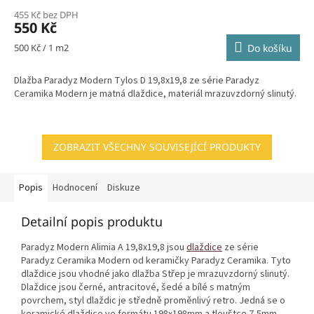
455 Kč bez DPH
550 Kč
Měrná
500 Kč / 1 m2
Do košíku
cena:
Dlažba Paradyz Modern Tylos D 19,8x19,8 ze série Paradyz
Ceramika Modern je matná dlaždice, materiál mrazuvzdorný slinutý.
ZOBRAZIT VŠECHNY SOUVISEJÍCÍ PRODUKTY
Popis
Hodnocení
Diskuze
Detailní popis produktu
Paradyz Modern Alimia A 19,8x19,8 jsou
dlaždice
ze série
Paradyz Ceramika Modern od keramičky Paradyz Ceramika. Tyto
dlaždice jsou vhodné jako dlažba Střep je mrazuvzdorný slinutý.
Dlaždice jsou černé, antracitové, šedé a bílé s matným
povrchem, styl dlaždic je středně proměnlivý retro. Jedná se o
keramické dlaždice ve formátu 198x198mm a tlouštce 7,5mm.