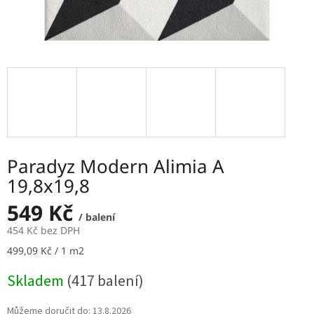
Paradyz Modern Alimia A
19,8x19,8
549 Kč
/ balení
454 Kč bez DPH
Měrná
499,09 Kč / 1 m2
cena:
Skladem
(417 balení)
Můžeme doručit do:
13.8.2026