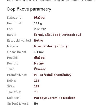
Doplňkové parametry
Kategorie
:
Dlažba
Hmotnost
:
18 kg
EAN
:
2561692
Barva
:
černá
,
Bílá
,
Šedá
,
Antracitová
Estetický vzhled
:
Retro
Materiál
:
Mrazuvzdorný slinutý
Obsah balení
:
1.1 m2
Použití
:
dlažba
Povrch
:
Matný
Tvar
:
Čtverec
Proměnlivost
:
V3 - středně proměnlivý
Délka
:
198
Šířka
:
198
Tloušťka
:
7.5
Kolekce
:
Paradyz Ceramika Modern
Snížená jakost
:
Ne