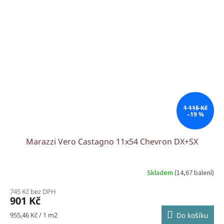
1 115 Kč
–19 %
Marazzi Vero Castagno 11x54 Chevron DX+SX
Skladem
(14,67 balení)
745 Kč bez DPH
901 Kč
Měrná
955,46 Kč / 1 m2
Do košíku
cena: