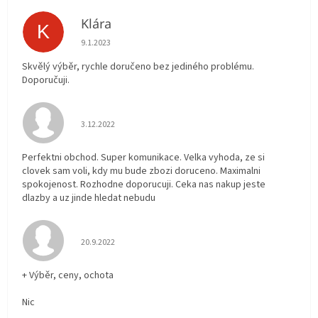
Klára
K
Hodnocení obchodu je 5 z 5 hvězdiček.
9.1.2023
Skvělý výběr, rychle doručeno bez jediného problému.
Doporučuji.
Hodnocení obchodu je 5 z 5 hvězdiček.
3.12.2022
Perfektni obchod. Super komunikace. Velka vyhoda, ze si
clovek sam voli, kdy mu bude zbozi doruceno. Maximalni
spokojenost. Rozhodne doporucuji. Ceka nas nakup jeste
dlazby a uz jinde hledat nebudu
Hodnocení obchodu je 5 z 5 hvězdiček.
20.9.2022
+ Výběr, ceny, ochota
Nic