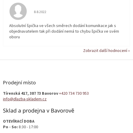
Hodnocení obchodu je 5 z 5 hvězdiček.
8.8.2022
Absolutní špička ve všech směrech dodání komunikace jak s
objednavatelem tak při dodání nemá to chybu špička ve svém
oboru
Zobrazit další hodnocení
Z
á
p
a
Prodejní místo
t
Tírenská 417, 387 73 Bavorov
+420 734 730 953
í
info@dlazba-skladem.cz
Sklad a prodejna v Bavorově
OTEVÍRACÍ DOBA
Po - So:
8:30 - 17:00