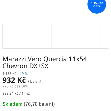
1 153 Kč
–19 %
Marazzi Vero Quercia 11x54
Chevron DX+SX
1 153 Kč
–19 %
932 Kč
/ balení
770 Kč bez DPH
Měrná
988,34 Kč / 1 m2
cena:
Skladem
(76,78 balení)