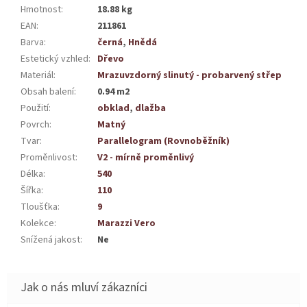
Hmotnost
:
18.88 kg
EAN
:
211861
Barva
:
černá
,
Hnědá
Estetický vzhled
:
Dřevo
Materiál
:
Mrazuvzdorný slinutý - probarvený střep
Obsah balení
:
0.94 m2
Použití
:
obklad
,
dlažba
Povrch
:
Matný
Tvar
:
Parallelogram (Rovnoběžník)
Proměnlivost
:
V2 - mírně proměnlivý
Délka
:
540
Šířka
:
110
Tloušťka
:
9
Kolekce
:
Marazzi Vero
Snížená jakost
:
Ne