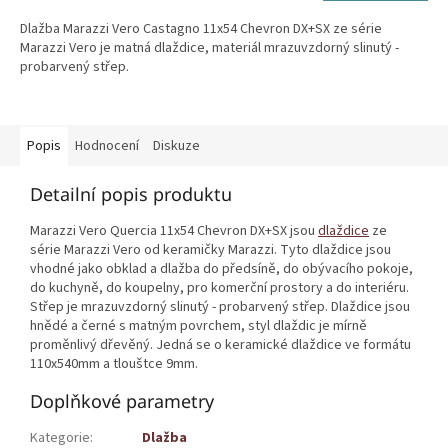
Dlažba Marazzi Vero Castagno 11x54 Chevron DX+SX ze série
Marazzi Vero je matná dlaždice, materiál mrazuvzdorný slinutý -
probarvený střep.
Popis
Hodnocení
Diskuze
Detailní popis produktu
Marazzi Vero Quercia 11x54 Chevron DX+SX jsou
dlaždice
ze
série Marazzi Vero od keramičky Marazzi. Tyto dlaždice jsou
vhodné jako obklad a dlažba do předsíně, do obývacího pokoje,
do kuchyně, do koupelny, pro komerční prostory a do interiéru.
Střep je mrazuvzdorný slinutý - probarvený střep. Dlaždice jsou
hnědé a černé s matným povrchem, styl dlaždic je mírně
proměnlivý dřevěný. Jedná se o keramické dlaždice ve formátu
110x540mm a tlouštce 9mm.
Doplňkové parametry
Kategorie
:
Dlažba