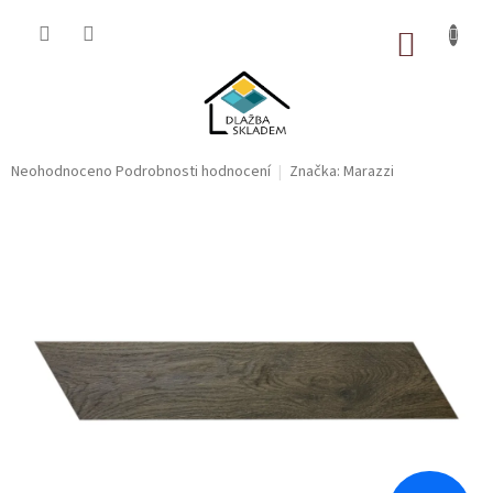
Přejít
na
NÁKUP
obsah
KOŠÍK
Průměrné
Neohodnoceno
Podrobnosti hodnocení
Značka:
Marazzi
hodnocení
produktu
je
0,0
z
5
hvězdiček.