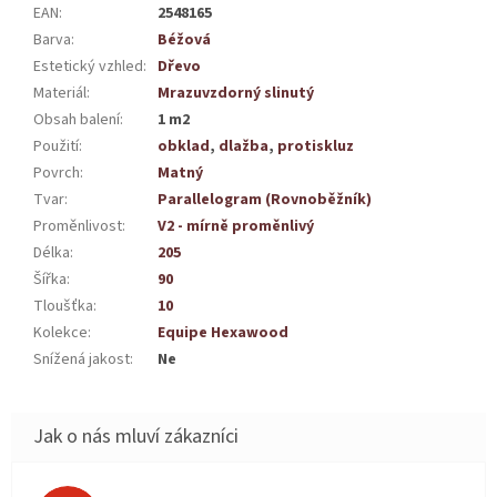
EAN
:
2548165
Barva
:
Béžová
Estetický vzhled
:
Dřevo
Materiál
:
Mrazuvzdorný slinutý
Obsah balení
:
1 m2
Použití
:
obklad
,
dlažba
,
protiskluz
Povrch
:
Matný
Tvar
:
Parallelogram (Rovnoběžník)
Proměnlivost
:
V2 - mírně proměnlivý
Délka
:
205
Šířka
:
90
Tloušťka
:
10
Kolekce
:
Equipe Hexawood
Snížená jakost
:
Ne