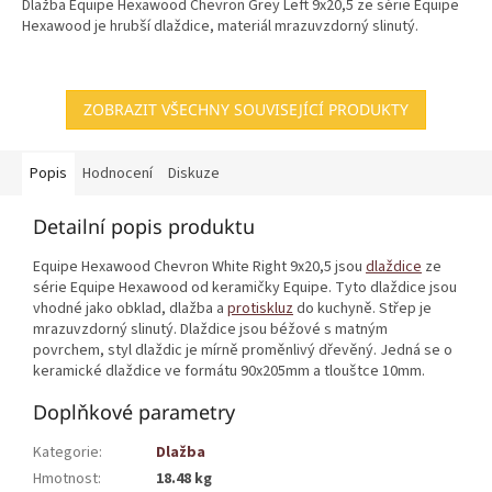
Dlažba Equipe Hexawood Chevron Grey Left 9x20,5 ze série Equipe
Hexawood je hrubší dlaždice, materiál mrazuvzdorný slinutý.
ZOBRAZIT VŠECHNY SOUVISEJÍCÍ PRODUKTY
Popis
Hodnocení
Diskuze
Detailní popis produktu
Equipe Hexawood Chevron White Right 9x20,5 jsou
dlaždice
ze
série Equipe Hexawood od keramičky Equipe. Tyto dlaždice jsou
vhodné jako obklad, dlažba a
protiskluz
do kuchyně. Střep je
mrazuvzdorný slinutý. Dlaždice jsou béžové s matným
povrchem, styl dlaždic je mírně proměnlivý dřevěný. Jedná se o
keramické dlaždice ve formátu 90x205mm a tlouštce 10mm.
Doplňkové parametry
Kategorie
:
Dlažba
Hmotnost
:
18.48 kg