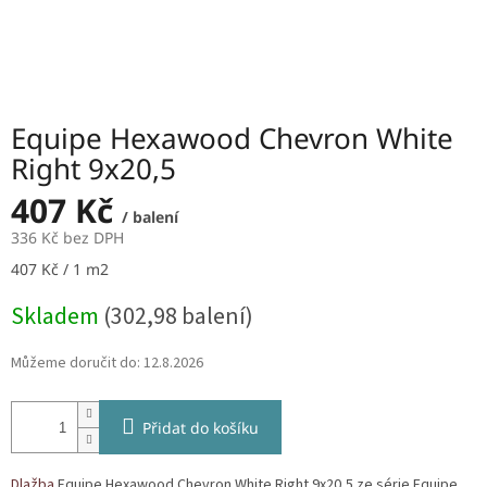
Equipe Hexawood Chevron White
Right 9x20,5
407 Kč
/ balení
336 Kč bez DPH
Měrná
407 Kč / 1 m2
cena:
Skladem
(302,98 balení)
Můžeme doručit do:
12.8.2026
Přidat do košíku
Dlažba
Equipe Hexawood Chevron White Right 9x20,5 ze série Equipe