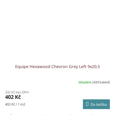
Equipe Hexawood Chevron Grey Left 9x20,5
Skladem
(430 balení)
332 Kč bez DPH
402 Kč
Měrná
402 Kč / 1 m2
Do košíku
cena: