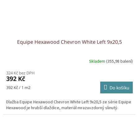
Equipe Hexawood Chevron White Left 9x20,5
Skladem
(355,98 balení)
324 Kč bez DPH
392 Kč
Měrná
392 Kč / 1 m2
Do košíku
cena:
Dlažba Equipe Hexawood Chevron White Left 9x20,5 ze série Equipe
Hexawood je hrubší dlaždice, materiál mrazuvzdorný slinutý.