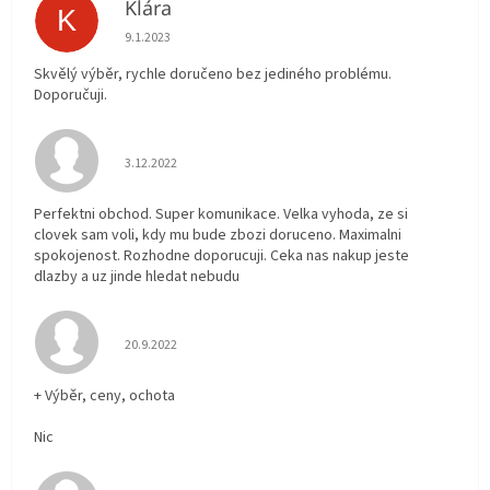
Klára
K
Hodnocení obchodu je 5 z 5 hvězdiček.
9.1.2023
Skvělý výběr, rychle doručeno bez jediného problému.
Doporučuji.
Hodnocení obchodu je 5 z 5 hvězdiček.
3.12.2022
Perfektni obchod. Super komunikace. Velka vyhoda, ze si
clovek sam voli, kdy mu bude zbozi doruceno. Maximalni
spokojenost. Rozhodne doporucuji. Ceka nas nakup jeste
dlazby a uz jinde hledat nebudu
Hodnocení obchodu je 5 z 5 hvězdiček.
20.9.2022
+ Výběr, ceny, ochota
Nic