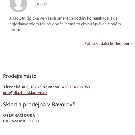
Hodnocení obchodu je 5 z 5 hvězdiček.
8.8.2022
Absolutní špička ve všech směrech dodání komunikace jak s
objednavatelem tak při dodání nemá to chybu špička ve svém
oboru
Zobrazit další hodnocení
Z
á
p
a
Prodejní místo
t
Tírenská 417, 387 73 Bavorov
+420 734 730 953
í
info@dlazba-skladem.cz
Sklad a prodejna v Bavorově
OTEVÍRACÍ DOBA
Po - So:
8:30 - 17:00