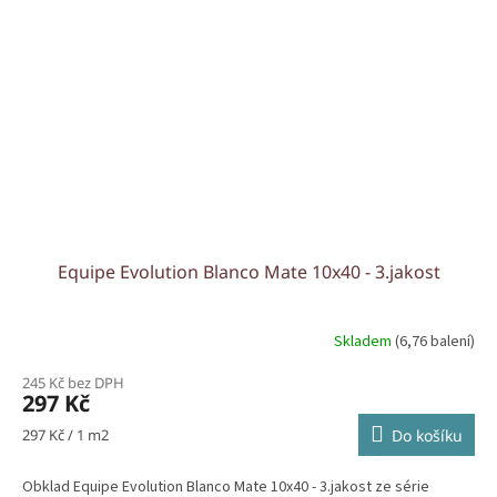
Equipe Evolution Blanco Mate 10x40 - 3.jakost
Skladem
(6,76 balení)
245 Kč bez DPH
297 Kč
Měrná
297 Kč / 1 m2
Do košíku
cena:
Obklad Equipe Evolution Blanco Mate 10x40 - 3.jakost ze série