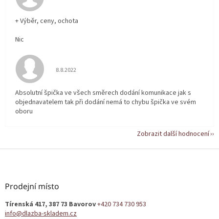
+ Výběr, ceny, ochota
Nic
Hodnocení obchodu je 5 z 5 hvězdiček.
8.8.2022
Absolutní špička ve všech směrech dodání komunikace jak s
objednavatelem tak při dodání nemá to chybu špička ve svém
oboru
Zobrazit další hodnocení
Z
á
p
a
Prodejní místo
t
Tírenská 417, 387 73 Bavorov
+420 734 730 953
í
info@dlazba-skladem.cz