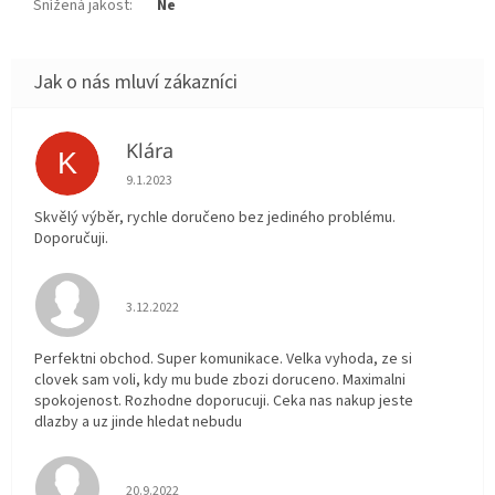
Snížená jakost
:
Ne
Klára
K
Hodnocení obchodu je 5 z 5 hvězdiček.
9.1.2023
Skvělý výběr, rychle doručeno bez jediného problému.
Doporučuji.
Hodnocení obchodu je 5 z 5 hvězdiček.
3.12.2022
Perfektni obchod. Super komunikace. Velka vyhoda, ze si
clovek sam voli, kdy mu bude zbozi doruceno. Maximalni
spokojenost. Rozhodne doporucuji. Ceka nas nakup jeste
dlazby a uz jinde hledat nebudu
Hodnocení obchodu je 5 z 5 hvězdiček.
20.9.2022