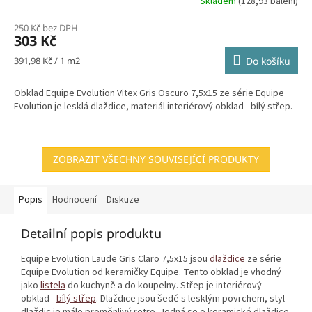
Skladem
(128,93 balení)
250 Kč bez DPH
303 Kč
Měrná
391,98 Kč / 1 m2
Do košíku
cena:
Obklad Equipe Evolution Vitex Gris Oscuro 7,5x15 ze série Equipe
Evolution je lesklá dlaždice, materiál interiérový obklad - bílý střep.
ZOBRAZIT VŠECHNY SOUVISEJÍCÍ PRODUKTY
Popis
Hodnocení
Diskuze
Detailní popis produktu
Equipe Evolution Laude Gris Claro 7,5x15 jsou
dlaždice
ze série
Equipe Evolution od keramičky Equipe. Tento obklad je vhodný
jako
listela
do kuchyně a do koupelny. Střep je interiérový
obklad -
bílý střep
. Dlaždice jsou šedé s lesklým povrchem, styl
dlaždic je málo proměnlivý retro. Jedná se o keramické dlaždice