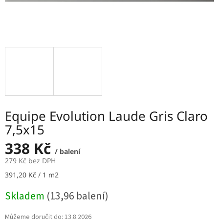
Equipe Evolution Laude Gris Claro
7,5x15
338 Kč
/ balení
279 Kč bez DPH
Měrná
391,20 Kč / 1 m2
cena:
Skladem
(13,96 balení)
Můžeme doručit do:
13.8.2026