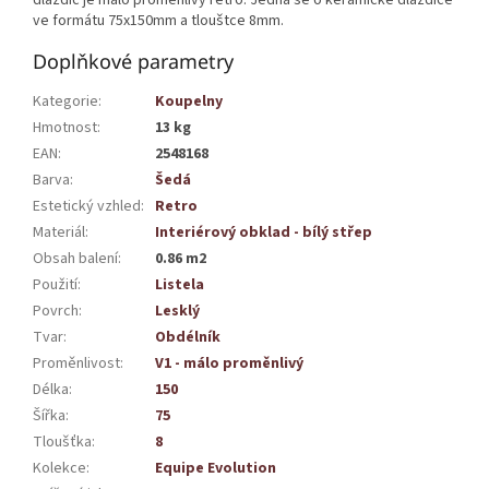
ve formátu 75x150mm a tlouštce 8mm.
Doplňkové parametry
Kategorie
:
Koupelny
Hmotnost
:
13 kg
EAN
:
2548168
Barva
:
Šedá
Estetický vzhled
:
Retro
Materiál
:
Interiérový obklad - bílý střep
Obsah balení
:
0.86 m2
Použití
:
Listela
Povrch
:
Lesklý
Tvar
:
Obdélník
Proměnlivost
:
V1 - málo proměnlivý
Délka
:
150
Šířka
:
75
Tloušťka
:
8
Kolekce
:
Equipe Evolution