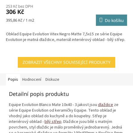
253 Kč bez DPH
306 Kč
Měrná
395,86 Kč / 1 m2
Do košíku
cena:
Obklad Equipe Evolution Vitex Negro Matte 7,5x15 ze série Equipe
Evolution je matná dlaždice, materiál interiérový obklad - bílý střep.
ZOBRAZIT VŠECHNY SOUVISEJÍCÍ PRODUKTY
Popis
Hodnocení
Diskuze
Detailní popis produktu
Equipe Evolution Blanco Mate 10x40 - 3.jakost jsou
dlaždice
ze
série Equipe Evolution od keramičky Equipe. Tento obklad je
vhodný jako obklad do kuchyně a do koupelny. Střep je
interiérový obklad -
bílý střep
. Dlaždice jsou bílé s matným
povrchem, styl dlaždic je málo proměnlivý jednobarevný. Jedná
se o keramické dlaždice ve formátu 100x400mm a tlouštce 8mm.