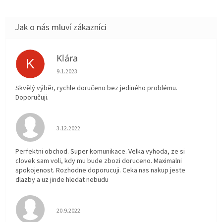
Klára
K
Hodnocení obchodu je 5 z 5 hvězdiček.
9.1.2023
Skvělý výběr, rychle doručeno bez jediného problému.
Doporučuji.
Hodnocení obchodu je 5 z 5 hvězdiček.
3.12.2022
Perfektni obchod. Super komunikace. Velka vyhoda, ze si
clovek sam voli, kdy mu bude zbozi doruceno. Maximalni
spokojenost. Rozhodne doporucuji. Ceka nas nakup jeste
dlazby a uz jinde hledat nebudu
Hodnocení obchodu je 5 z 5 hvězdiček.
20.9.2022