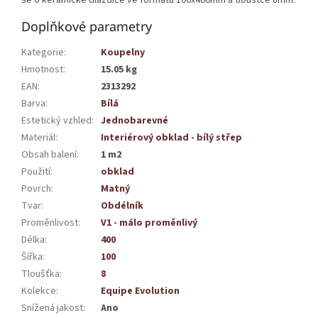
Doplňkové parametry
Kategorie
:
Koupelny
Hmotnost
:
15.05 kg
EAN
:
2313292
Barva
:
Bílá
Estetický vzhled
:
Jednobarevné
Materiál
:
Interiérový obklad - bílý střep
Obsah balení
:
1 m2
Použití
:
obklad
Povrch
:
Matný
Tvar
:
Obdélník
Proměnlivost
:
V1 - málo proměnlivý
Délka
:
400
Šířka
:
100
Tloušťka
:
8
Kolekce
:
Equipe Evolution
Snížená jakost
:
Ano