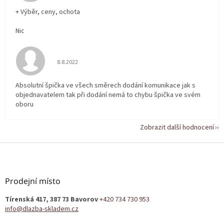
+ Výběr, ceny, ochota
Nic
Hodnocení obchodu je 5 z 5 hvězdiček.
8.8.2022
Absolutní špička ve všech směrech dodání komunikace jak s
objednavatelem tak při dodání nemá to chybu špička ve svém
oboru
Zobrazit další hodnocení
Z
á
p
a
Prodejní místo
t
Tírenská 417, 387 73 Bavorov
+420 734 730 953
í
info@dlazba-skladem.cz