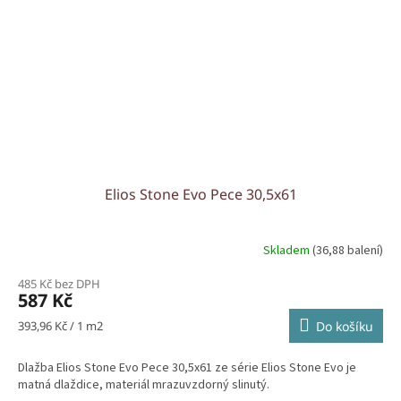
Elios Stone Evo Pece 30,5x61
Skladem
(36,88 balení)
485 Kč bez DPH
587 Kč
Měrná
393,96 Kč / 1 m2
Do košíku
cena:
Dlažba Elios Stone Evo Pece 30,5x61 ze série Elios Stone Evo je
matná dlaždice, materiál mrazuvzdorný slinutý.