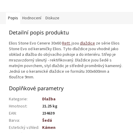
Popis
Hodnocení
Diskuze
Detailní popis produktu
Elios Stone Evo Cenere 30x60
Rett.
jsou
dlaždice
ze série Elios
Stone Evo od keramičky Elios. Tyto dlaždice jsou vhodné jako
obklad a dlažba do obývacího pokoje a do interiéru. Střep je
mrazuvzdorný slinutý - rektifikovaný. Dlaždice jsou šedé s
matným povrchem, styl dlaždic je středně proměnlivý kamenný.
Jedná se o keramické dlaždice ve formátu 300x600mm a
tlouštce 9mm.
Doplňkové parametry
Kategorie
:
Dlažba
Hmotnost
:
21.25 kg
EAN
:
234639
Barva
:
Šedá
Estetický vzhled
:
Kámen