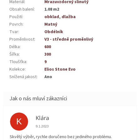
Materiál
:
Mrazuvzdorný slinutý
Obsah balení
:
1.08 m2
Použití
:
obklad
,
dlažba
Povrch
:
Matný
Tvar
:
Obdélník
Proměnlivost
:
V3 - středně proměnlivý
Délka
:
600
Šířka
:
300
Tloušťka
:
9
Kolekce
:
Elios Stone Evo
Snížená jakost
:
Ano
Klára
K
Hodnocení obchodu je 5 z 5 hvězdiček.
9.1.2023
Skvělý výběr, rychle doručeno bez jediného problému.