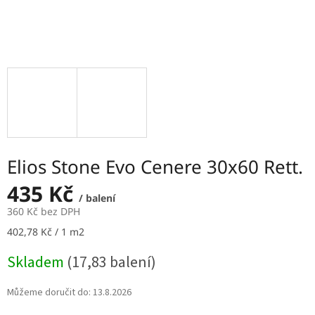
Elios Stone Evo Cenere 30x60 Rett.
435 Kč
/ balení
360 Kč bez DPH
Měrná
402,78 Kč / 1 m2
cena:
Skladem
(17,83 balení)
Můžeme doručit do:
13.8.2026