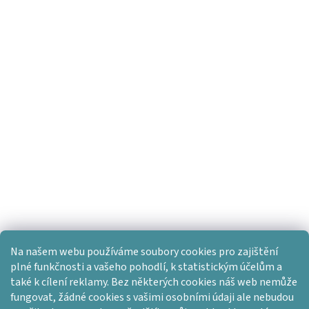
Na našem webu používáme soubory cookies pro zajištění
plné funkčnosti a vašeho pohodlí, k statistickým účelům a
také k cílení reklamy. Bez některých cookies náš web nemůže
fungovat, žádné cookies s vašimi osobními údaji ale nebudou