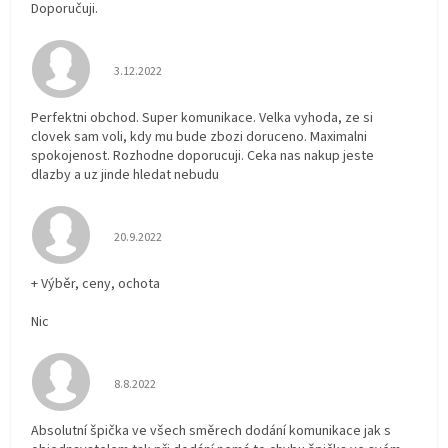
Doporučuji.
Hodnocení obchodu je 5 z 5 hvězdiček.
3.12.2022
Perfektni obchod. Super komunikace. Velka vyhoda, ze si
clovek sam voli, kdy mu bude zbozi doruceno. Maximalni
spokojenost. Rozhodne doporucuji. Ceka nas nakup jeste
dlazby a uz jinde hledat nebudu
Hodnocení obchodu je 5 z 5 hvězdiček.
20.9.2022
+ Výběr, ceny, ochota
Nic
Hodnocení obchodu je 5 z 5 hvězdiček.
8.8.2022
Absolutní špička ve všech směrech dodání komunikace jak s