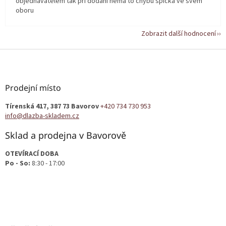
objednavatelem tak při dodání nemá to chybu špička ve svém
oboru
Zobrazit další hodnocení
Z
á
p
a
Prodejní místo
t
Tírenská 417, 387 73 Bavorov
+420 734 730 953
í
info@dlazba-skladem.cz
Sklad a prodejna v Bavorově
OTEVÍRACÍ DOBA
Po - So:
8:30 - 17:00