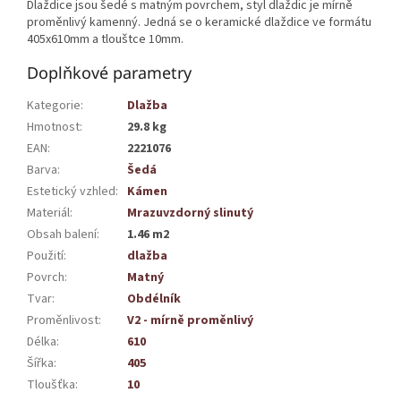
Dlaždice jsou šedé s matným povrchem, styl dlaždic je mírně
proměnlivý kamenný. Jedná se o keramické dlaždice ve formátu
405x610mm a tlouštce 10mm.
Doplňkové parametry
Kategorie
:
Dlažba
Hmotnost
:
29.8 kg
EAN
:
2221076
Barva
:
Šedá
Estetický vzhled
:
Kámen
Materiál
:
Mrazuvzdorný slinutý
Obsah balení
:
1.46 m2
Použití
:
dlažba
Povrch
:
Matný
Tvar
:
Obdélník
Proměnlivost
:
V2 - mírně proměnlivý
Délka
:
610
Šířka
:
405
Tloušťka
:
10