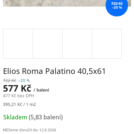
722 Kč
–20 %
Elios Roma Palatino 40,5x61
722 Kč
–20 %
577 Kč
/ balení
477 Kč bez DPH
Měrná
395,21 Kč / 1 m2
cena:
Skladem
(5,83 balení)
Můžeme doručit do:
12.8.2026