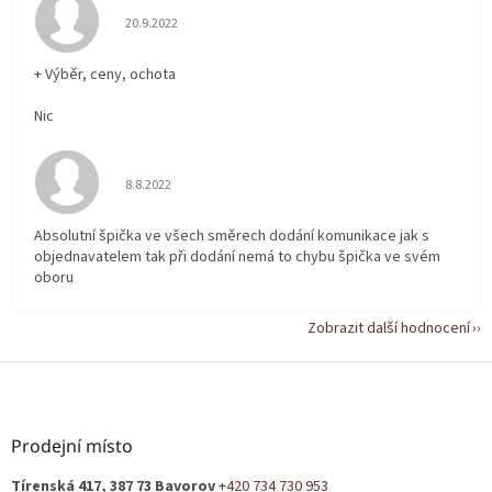
Hodnocení obchodu je 5 z 5 hvězdiček.
20.9.2022
+ Výběr, ceny, ochota
Nic
Hodnocení obchodu je 5 z 5 hvězdiček.
8.8.2022
Absolutní špička ve všech směrech dodání komunikace jak s
objednavatelem tak při dodání nemá to chybu špička ve svém
oboru
Zobrazit další hodnocení
Z
á
p
a
Prodejní místo
t
Tírenská 417, 387 73 Bavorov
+420 734 730 953