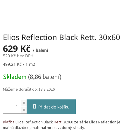
Elios Reflection Black Rett. 30x60
629 Kč
/ balení
520 Kč bez DPH
Měrná
499,21 Kč / 1 m2
cena:
Skladem
(8,86 balení)
Můžeme doručit do:
13.8.2026
Přidat do košíku
Dlažba
Elios Reflection Black
Rett.
30x60 ze série Elios Reflection je
matná dlaždice, materiál mrazuvzdorný slinutý.