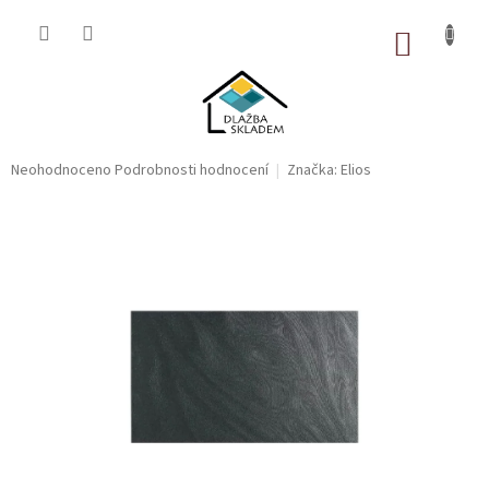
Přejít
na
NÁKUP
obsah
KOŠÍK
Průměrné
Neohodnoceno
Podrobnosti hodnocení
Značka:
Elios
hodnocení
produktu
je
0,0
z
5
hvězdiček.