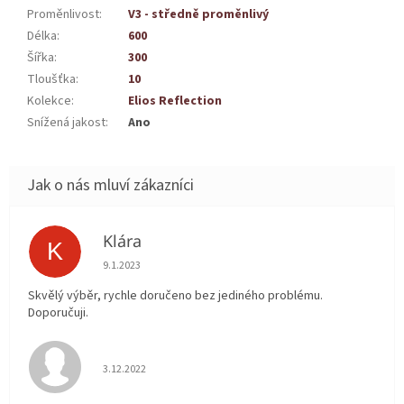
Proměnlivost
:
V3 - středně proměnlivý
Délka
:
600
Šířka
:
300
Tloušťka
:
10
Kolekce
:
Elios Reflection
Snížená jakost
:
Ano
Klára
K
Hodnocení obchodu je 5 z 5 hvězdiček.
9.1.2023
Skvělý výběr, rychle doručeno bez jediného problému.
Doporučuji.
Hodnocení obchodu je 5 z 5 hvězdiček.
3.12.2022