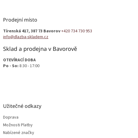
á
p
a
Prodejní místo
t
Tírenská 417, 387 73 Bavorov
+420 734 730 953
í
info@dlazba-skladem.cz
Sklad a prodejna v Bavorově
OTEVÍRACÍ DOBA
Po - So:
8:30 - 17:00
Užitečné odkazy
Doprava
Možnosti Platby
Nabízené značky