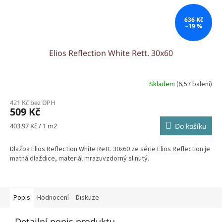
636 Kč
–19 %
Elios Reflection White Rett. 30x60
Skladem
(6,57 balení)
421 Kč bez DPH
509 Kč
Měrná
403,97 Kč / 1 m2
Do košíku
cena:
Dlažba Elios Reflection White Rett. 30x60 ze série Elios Reflection je
matná dlaždice, materiál mrazuvzdorný slinutý.
Popis
Hodnocení
Diskuze
Detailní popis produktu