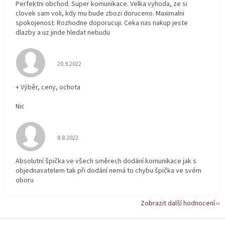
Perfektni obchod. Super komunikace. Velka vyhoda, ze si
clovek sam voli, kdy mu bude zbozi doruceno. Maximalni
spokojenost. Rozhodne doporucuji. Ceka nas nakup jeste
dlazby a uz jinde hledat nebudu
Hodnocení obchodu je 5 z 5 hvězdiček.
20.9.2022
+ Výběr, ceny, ochota
Nic
Hodnocení obchodu je 5 z 5 hvězdiček.
8.8.2022
Absolutní špička ve všech směrech dodání komunikace jak s
objednavatelem tak při dodání nemá to chybu špička ve svém
oboru
Zobrazit další hodnocení
Z