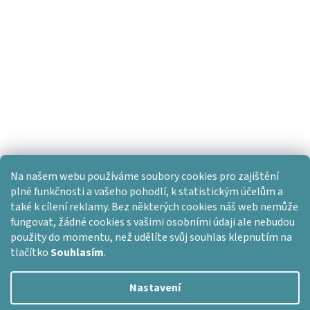
Na našem webu používáme soubory cookies pro zajištění
plné funkčnosti a vašeho pohodlí, k statistickým účelům a
také k cílení reklamy. Bez některých cookies náš web nemůže
fungovat, žádné cookies s vašimi osobními údaji ale nebudou
použity do momentu, než udělíte svůj souhlas klepnutím na
tlačítko
Souhlasím
.
Nastavení
Vytvořil Shoptet