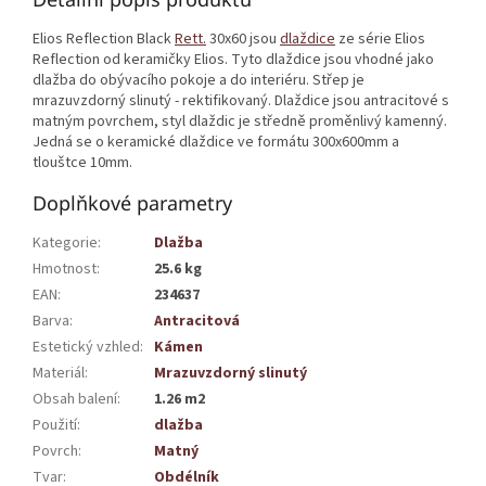
Elios Reflection Black
Rett.
30x60 jsou
dlaždice
ze série Elios
Reflection od keramičky Elios. Tyto dlaždice jsou vhodné jako
dlažba do obývacího pokoje a do interiéru. Střep je
mrazuvzdorný slinutý - rektifikovaný. Dlaždice jsou antracitové s
matným povrchem, styl dlaždic je středně proměnlivý kamenný.
Jedná se o keramické dlaždice ve formátu 300x600mm a
tlouštce 10mm.
Doplňkové parametry
Kategorie
:
Dlažba
Hmotnost
:
25.6 kg
EAN
:
234637
Barva
:
Antracitová
Estetický vzhled
:
Kámen
Materiál
:
Mrazuvzdorný slinutý
Obsah balení
:
1.26 m2
Použití
:
dlažba
Povrch
:
Matný
Tvar
:
Obdélník