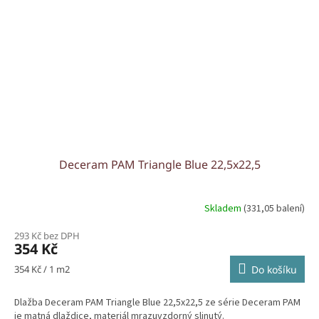
Deceram PAM Triangle Blue 22,5x22,5
Skladem
(331,05 balení)
293 Kč bez DPH
354 Kč
Měrná
354 Kč / 1 m2
Do košíku
cena:
Dlažba Deceram PAM Triangle Blue 22,5x22,5 ze série Deceram PAM
je matná dlaždice, materiál mrazuvzdorný slinutý.