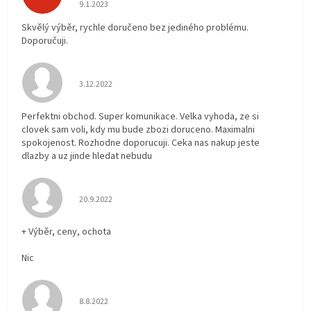
Hodnocení obchodu je 5 z 5 hvězdiček.
9.1.2023
Skvělý výběr, rychle doručeno bez jediného problému.
Doporučuji.
Hodnocení obchodu je 5 z 5 hvězdiček.
3.12.2022
Perfektni obchod. Super komunikace. Velka vyhoda, ze si
clovek sam voli, kdy mu bude zbozi doruceno. Maximalni
spokojenost. Rozhodne doporucuji. Ceka nas nakup jeste
dlazby a uz jinde hledat nebudu
Hodnocení obchodu je 5 z 5 hvězdiček.
20.9.2022
+ Výběr, ceny, ochota
Nic
Hodnocení obchodu je 5 z 5 hvězdiček.
8.8.2022