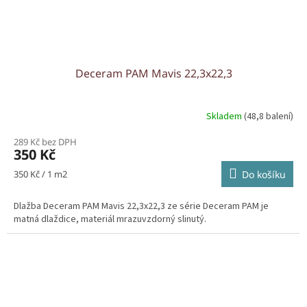
Deceram PAM Mavis 22,3x22,3
Skladem
(48,8 balení)
289 Kč bez DPH
350 Kč
Měrná
350 Kč / 1 m2
Do košíku
cena:
Dlažba Deceram PAM Mavis 22,3x22,3 ze série Deceram PAM je
matná dlaždice, materiál mrazuvzdorný slinutý.