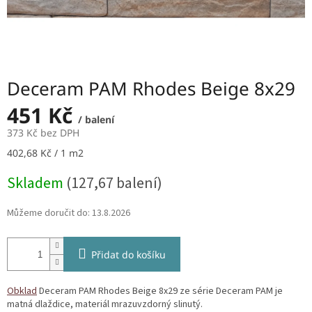
Deceram PAM Rhodes Beige 8x29
451 Kč
/ balení
373 Kč bez DPH
Měrná
402,68 Kč / 1 m2
cena:
Skladem
(127,67 balení)
Můžeme doručit do:
13.8.2026
Přidat do košíku
Obklad
Deceram PAM Rhodes Beige 8x29 ze série Deceram PAM je
matná dlaždice, materiál mrazuvzdorný slinutý.