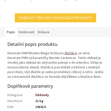
ZOBRAZIT VŠECHNY SOUVISEJÍCÍ PRODUKTY
Popis
Hodnocení
Diskuze
Detailní popis produktu
Deceram PAM Rhodes Beige 8x29 jsou
dlaždice
ze série
Deceram PAM od keramičky Bestile Ceramicas. Tento obklad je
vhodný jako obklad do obývacího pokoje a do interiéru. Střep je
mrazuvzdorný slinutý. Dlaždice jsou hnědé a béžové s matným
povrchem, styl dlaždic je velmi proměnlivý cihlový a retro. Jedná
se o keramické dlaždice ve formátu 80x290mm a tlouštce 9mm.
Doplňkové parametry
Kategorie
:
Obklady
Hmotnost
:
21 kg
EAN
:
246414