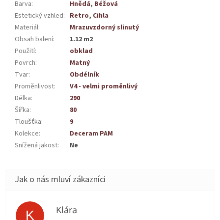
Barva
:
Hnědá
,
Béžová
Estetický vzhled
:
Retro
,
Cihla
Materiál
:
Mrazuvzdorný slinutý
Obsah balení
:
1.12 m2
Použití
:
obklad
Povrch
:
Matný
Tvar
:
Obdélník
Proměnlivost
:
V4 - velmi proměnlivý
Délka
:
290
Šířka
:
80
Tloušťka
:
9
Kolekce
:
Deceram PAM
Snížená jakost
:
Ne
Klára
K