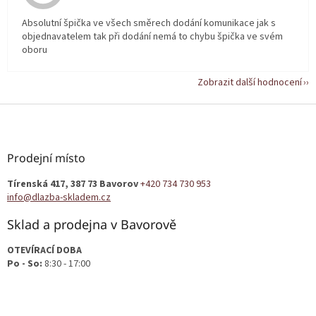
Absolutní špička ve všech směrech dodání komunikace jak s
objednavatelem tak při dodání nemá to chybu špička ve svém
oboru
Zobrazit další hodnocení
Z
á
p
a
Prodejní místo
t
Tírenská 417, 387 73 Bavorov
+420 734 730 953
í
info@dlazba-skladem.cz
Sklad a prodejna v Bavorově
OTEVÍRACÍ DOBA
Po - So:
8:30 - 17:00