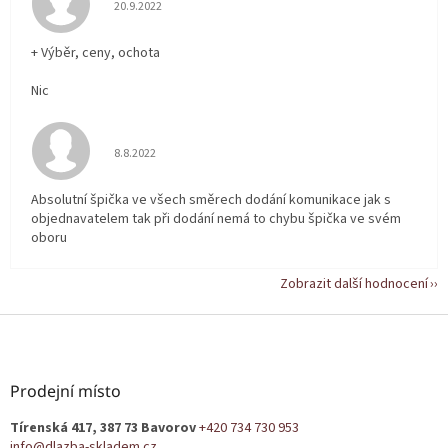
Hodnocení obchodu je 5 z 5 hvězdiček.
20.9.2022
+ Výběr, ceny, ochota
Nic
Hodnocení obchodu je 5 z 5 hvězdiček.
8.8.2022
Absolutní špička ve všech směrech dodání komunikace jak s
objednavatelem tak při dodání nemá to chybu špička ve svém
oboru
Zobrazit další hodnocení
Z
á
p
a
Prodejní místo
t
Tírenská 417, 387 73 Bavorov
+420 734 730 953
í
info@dlazba-skladem.cz