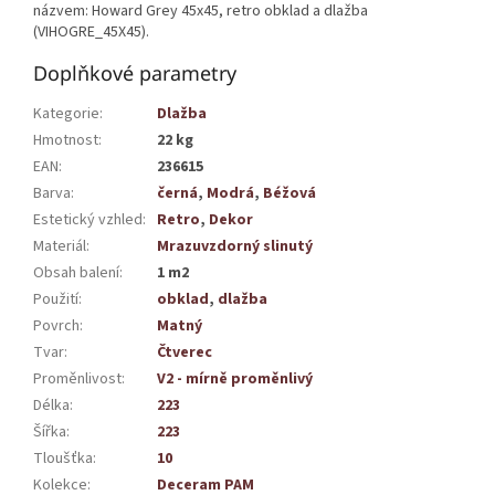
názvem: Howard Grey 45x45, retro obklad a dlažba
(VIHOGRE_45X45).
Doplňkové parametry
Kategorie
:
Dlažba
Hmotnost
:
22 kg
EAN
:
236615
Barva
:
černá
,
Modrá
,
Béžová
Estetický vzhled
:
Retro
,
Dekor
Materiál
:
Mrazuvzdorný slinutý
Obsah balení
:
1 m2
Použití
:
obklad
,
dlažba
Povrch
:
Matný
Tvar
:
Čtverec
Proměnlivost
:
V2 - mírně proměnlivý
Délka
:
223
Šířka
:
223
Tloušťka
:
10
Kolekce
:
Deceram PAM