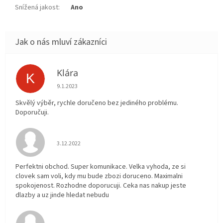
Snížená jakost
:
Ano
Klára
K
Hodnocení obchodu je 5 z 5 hvězdiček.
9.1.2023
Skvělý výběr, rychle doručeno bez jediného problému.
Doporučuji.
Hodnocení obchodu je 5 z 5 hvězdiček.
3.12.2022
Perfektni obchod. Super komunikace. Velka vyhoda, ze si
clovek sam voli, kdy mu bude zbozi doruceno. Maximalni
spokojenost. Rozhodne doporucuji. Ceka nas nakup jeste
dlazby a uz jinde hledat nebudu