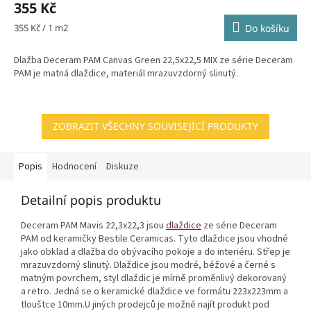
355 Kč
Měrná
355 Kč / 1 m2
Do košíku
cena:
Dlažba Deceram PAM Canvas Green 22,5x22,5 MIX ze série Deceram
PAM je matná dlaždice, materiál mrazuvzdorný slinutý.
ZOBRAZIT VŠECHNY SOUVISEJÍCÍ PRODUKTY
Popis
Hodnocení
Diskuze
Detailní popis produktu
Deceram PAM Mavis 22,3x22,3 jsou
dlaždice
ze série Deceram
PAM od keramičky Bestile Ceramicas. Tyto dlaždice jsou vhodné
jako obklad a dlažba do obývacího pokoje a do interiéru. Střep je
mrazuvzdorný slinutý. Dlaždice jsou modré, béžové a černé s
matným povrchem, styl dlaždic je mírně proměnlivý dekorovaný
a retro. Jedná se o keramické dlaždice ve formátu 223x223mm a
tlouštce 10mm.U jiných prodejců je možné najít produkt pod