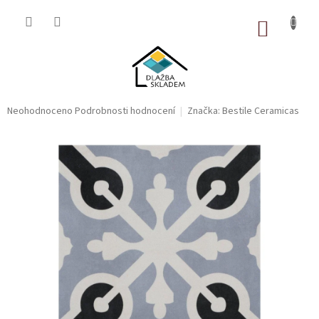
Přejít
na
NÁKUP
obsah
KOŠÍK
Průměrné
Neohodnoceno
Podrobnosti hodnocení
Značka:
Bestile Ceramicas
hodnocení
produktu
je
0,0
z
5
hvězdiček.