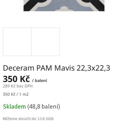
Deceram PAM Mavis 22,3x22,3
350 Kč
/ balení
289 Kč bez DPH
Měrná
350 Kč / 1 m2
cena:
Skladem
(48,8 balení)
Můžeme doručit do:
13.8.2026