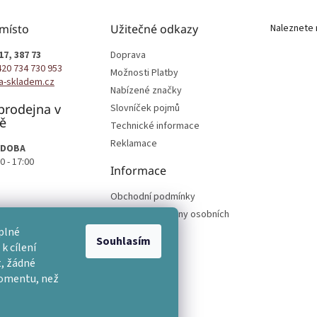
 místo
Užitečné odkazy
Naleznete 
17, 387 73
Doprava
420 734 730 953
Možnosti Platby
a-skladem.cz
Nabízené značky
prodejna v
Slovníček pojmů
ě
Technické informace
Reklamace
 DOBA
0 - 17:00
Informace
Obchodní podmínky
Podmínky ochrany osobních
podmínek
plné
Souhlasím
k cílení
, žádné
momentu, než