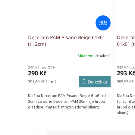
436 Kč
–33 %
Deceram PAM Pisano Beige 61x61
Decera
(tl. 2cm)
61x61 (t
Skladem
(9 balení)
240 Kč bez DPH
242 Kč be
290 Kč
293 K
Měrná
Měrná
391,89 Kč / 1 m2
Do košíku
395,95 Kč 
cena:
cena:
Dlažba Deceram PAM Pisano Beige 61x61 (tl.
Dlažba De
2cm) ze série Deceram PAM 20mm je hrubá
(tl. 2cm)
dlaždice, materiál mrazuvzdorný slinutý.
hrubá dla
slinutý.