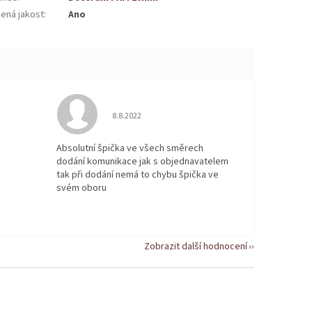
žená jakost
:
Ano
 5 z 5 hvězdiček.
Hodnocení obchodu je 5 z 5 hvězdiček.
8.8.2022
Absolutní špička ve všech směrech
dodání komunikace jak s objednavatelem
tak při dodání nemá to chybu špička ve
svém oboru
Zobrazit další hodnocení