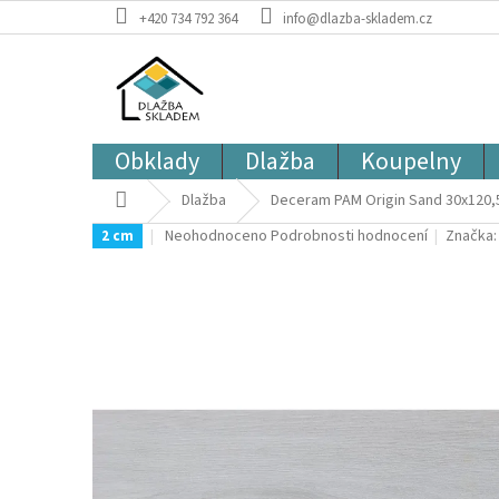
Přejít
+420 734 792 364
info@dlazba-skladem.cz
na
obsah
Obklady
Dlažba
Koupelny
Domů
Dlažba
Deceram PAM Origin Sand 30x120,5 
Průměrné
Neohodnoceno
Podrobnosti hodnocení
Značka
2 cm
hodnocení
produktu
je
0,0
z
5
hvězdiček.