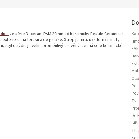
Do
ždice
ze série Deceram PAM 20mm od keramičky Bestile Ceramicas.
Kat
 exteriéru, na terasu a do garáže. Střep je mrazuvzdorný slinutý -
Hmo
em, styl dlaždic je velmi proměnlivý dřevěný. Jedná se o keramické
EAN
Bar
Est
Mate
Obs
Použ
Pov
Tva
Pro
Dél
Šířk
Tlo
Kol