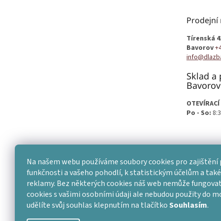
a
t
Prodejní
í
Tírenská 4
Bavorov
+
info@dlazb
Sklad a 
Bavorov
OTEVÍRACÍ
Po - So:
8:3
Na našem webu používáme soubory cookies pro zajištění 
funkčnosti a vašeho pohodlí, k statistickým účelům a také 
reklamy. Bez některých cookies náš web nemůže fungovat
cookies s vašimi osobními údaji ale nebudou použity do 
udělíte svůj souhlas klepnutím na tlačítko
Souhlasím
.