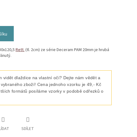
šíku
30x120,5
Rett.
(tl. 2cm) ze série Deceram PAM 20mm je hrubá
linutý.
 vidět dlaždice na vlastní oči? Dejte nám vědět a
raného zboží! Cena jednoho vzorku je 49,- Kč
ětších formátů posíláme vzorky v podobě odřezků o
LÍDAT
SDÍLET