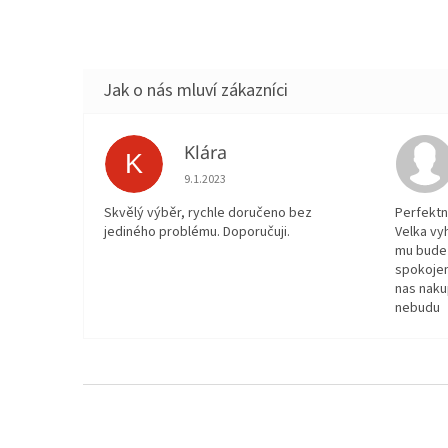
Klára
K
Hodnocení obchodu je 5 z 5 hvězdiček.
9.1.2023
Skvělý výběr, rychle doručeno bez
Perfektn
jediného problému. Doporučuji.
Velka vy
mu bude 
spokojen
nas naku
nebudu
Z
á
p