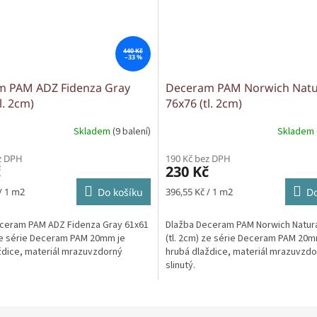
440 Kč
–33 %
m PAM ADZ Fidenza Gray
Deceram PAM Norwich Natu
l. 2cm)
76x76 (tl. 2cm)
Skladem
(9 balení)
Skladem
z DPH
190 Kč bez DPH
č
230 Kč
Měrná
/ 1 m2
Do košíku
396,55 Kč / 1 m2
Do
cena:
ceram PAM ADZ Fidenza Gray 61x61
Dlažba Deceram PAM Norwich Natura
 ze série Deceram PAM 20mm je
(tl. 2cm) ze série Deceram PAM 20m
ždice, materiál mrazuvzdorný
hrubá dlaždice, materiál mrazuvzd
slinutý.