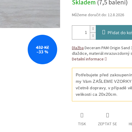
Skladem
(7,5 balení)
Můžeme doručit do:
12.8.2026
Přidat do ko
432 Kč
Dlažba
Deceram PAM Origin Sand 
–33 %
dlaždice, materiál mrazuvzdorný s
Detailní informace
Potřebujete před zakoupením
my Vám ZAŠLEME VZORKY vyb
včetně dopravy, v případě v
velikosti ca 20x20cm.
TISK
ZEPTAT SE
H