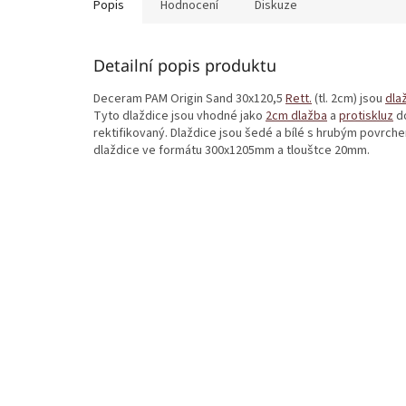
Popis
Hodnocení
Diskuze
Detailní popis produktu
Deceram PAM Origin Sand 30x120,5
Rett.
(tl. 2cm) jsou
dla
Tyto dlaždice jsou vhodné jako
2cm dlažba
a
protiskluz
do
rektifikovaný. Dlaždice jsou šedé a bílé s hrubým povrch
dlaždice ve formátu 300x1205mm a tlouštce 20mm.