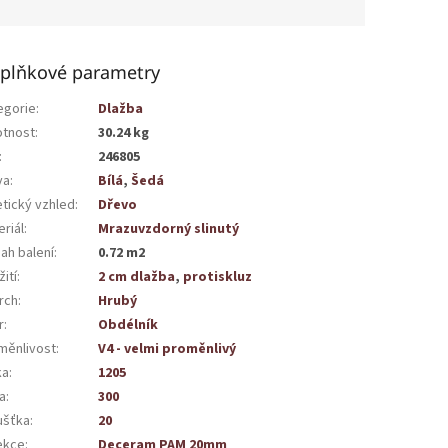
plňkové parametry
egorie
:
Dlažba
tnost
:
30.24 kg
:
246805
va
:
Bílá
,
Šedá
etický vzhled
:
Dřevo
riál
:
Mrazuvzdorný slinutý
ah balení
:
0.72 m2
ití
:
2 cm dlažba
,
protiskluz
rch
:
Hrubý
r
:
Obdélník
měnlivost
:
V4 - velmi proměnlivý
ka
:
1205
a
:
300
ušťka
:
20
ekce
:
Deceram PAM 20mm