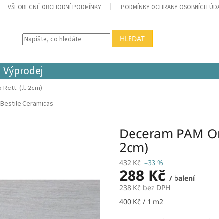
VŠEOBECNÉ OBCHODNÍ PODMÍNKY
PODMÍNKY OCHRANY OSOBNÍCH ÚD
HLEDAT
Výprodej
Rett. (tl. 2cm)
:
Bestile Ceramicas
Deceram PAM Orig
2cm)
432 Kč
–33 %
288 Kč
/ balení
238 Kč bez DPH
Měrná
400 Kč / 1 m2
cena: