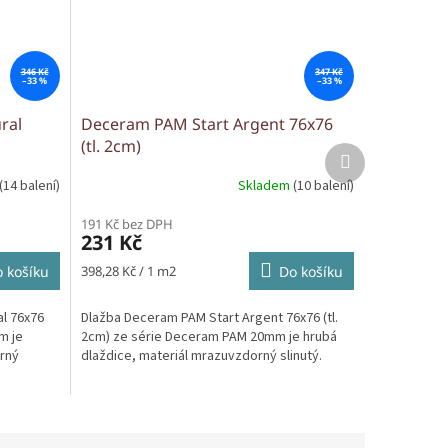
346 Kč
347 Kč
–33 %
–33 %
ral
Deceram PAM Start Argent 76x76
(tl. 2cm)
Další
produkt
(14 balení)
Skladem
(10 balení)
191 Kč bez DPH
231 Kč
Měrná
 košíku
398,28 Kč / 1 m2
Do košíku
cena:
l 76x76
Dlažba Deceram PAM Start Argent 76x76 (tl.
m je
2cm) ze série Deceram PAM 20mm je hrubá
orný
dlaždice, materiál mrazuvzdorný slinutý.