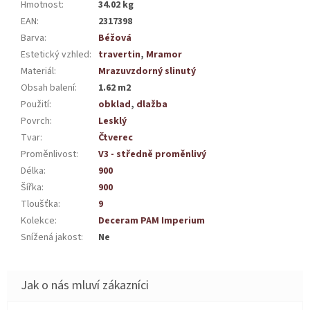
Hmotnost
:
34.02 kg
EAN
:
2317398
Barva
:
Béžová
Estetický vzhled
:
travertin
,
Mramor
Materiál
:
Mrazuvzdorný slinutý
Obsah balení
:
1.62 m2
Použití
:
obklad
,
dlažba
Povrch
:
Lesklý
Tvar
:
Čtverec
Proměnlivost
:
V3 - středně proměnlivý
Délka
:
900
Šířka
:
900
Tloušťka
:
9
Kolekce
:
Deceram PAM Imperium
Snížená jakost
:
Ne