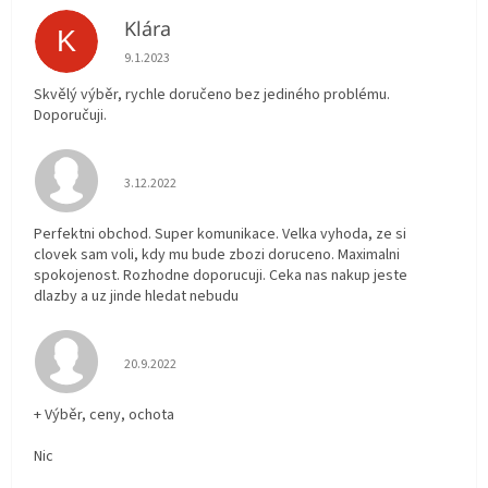
Klára
K
Hodnocení obchodu je 5 z 5 hvězdiček.
9.1.2023
Skvělý výběr, rychle doručeno bez jediného problému.
Doporučuji.
Hodnocení obchodu je 5 z 5 hvězdiček.
3.12.2022
Perfektni obchod. Super komunikace. Velka vyhoda, ze si
clovek sam voli, kdy mu bude zbozi doruceno. Maximalni
spokojenost. Rozhodne doporucuji. Ceka nas nakup jeste
dlazby a uz jinde hledat nebudu
Hodnocení obchodu je 5 z 5 hvězdiček.
20.9.2022
+ Výběr, ceny, ochota
Nic