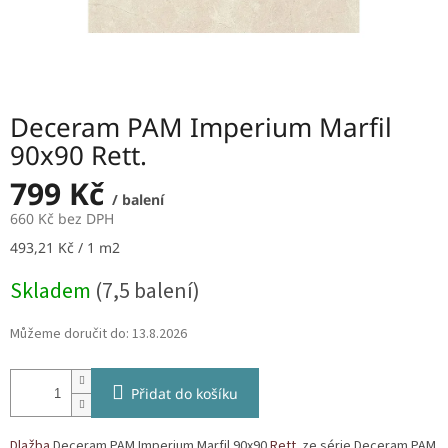
Deceram PAM Imperium Marfil
90x90 Rett.
799 Kč
/ balení
660 Kč bez DPH
Měrná
493,21 Kč / 1 m2
cena:
Skladem
(7,5 balení)
Můžeme doručit do:
13.8.2026
Přidat do košíku
Dlažba
Deceram PAM Imperium Marfil 90x90
Rett.
ze série Deceram PAM