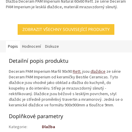
Dlažba Deceram PAM Imperium Natural 60x60 Rett. ze série Deceram
PAM Imperium je lesklá dlaždice, materiál mrazuvzdorný slinutý.
ZOBRAZIT VŠECHNY SOUVISEJÍCÍ PRODUKTY
Popis
Hodnocení
Diskuze
Detailní popis produktu
Deceram PAM Imperium Marfil 90x90
Rett.
jsou
dlaždice
ze série
Deceram PAM Imperium od keramičky Bestile Ceramicas. Tyto
dlaždice jsou vhodné jako obklad a dlažba do kuchyně, do
koupelny a do interiéru. Střep je mrazuvzdorný slinutý -
rektifikovaný. Dlaždice jsou béžové s lesklým povrchem, styl
dlaždic je středně proměnlivý travertin a mramorový. Jedná se o
keramické dlaždice ve formátu 900x900mm a tlouštce 9mm.
Doplňkové parametry
Kategorie
:
Dlažba