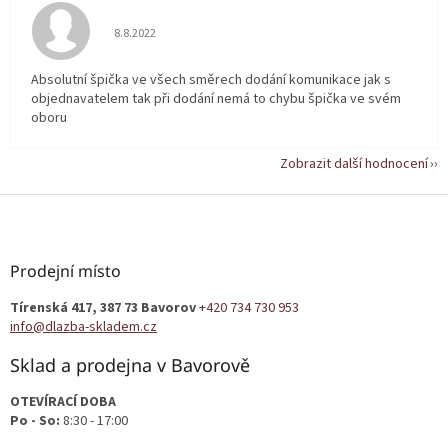
Hodnocení obchodu je 5 z 5 hvězdiček.
8.8.2022
Absolutní špička ve všech směrech dodání komunikace jak s
objednavatelem tak při dodání nemá to chybu špička ve svém
oboru
Zobrazit další hodnocení
Z
á
p
a
Prodejní místo
t
Tírenská 417, 387 73 Bavorov
+420 734 730 953
í
info@dlazba-skladem.cz
Sklad a prodejna v Bavorově
OTEVÍRACÍ DOBA
Po - So:
8:30 - 17:00