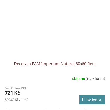
Deceram PAM Imperium Natural 60x60 Rett.
Skladem
(10,75 balení)
596 Kč bez DPH
721 Kč
Měrná
500,69 Kč / 1 m2
Do košíku
cena: