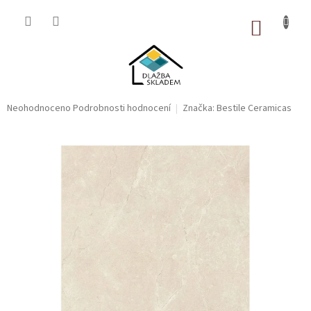
Přejít
na
NÁKUP
obsah
KOŠÍK
Průměrné
Neohodnoceno
Podrobnosti hodnocení
Značka:
Bestile Ceramicas
hodnocení
produktu
je
0,0
z
5
hvězdiček.