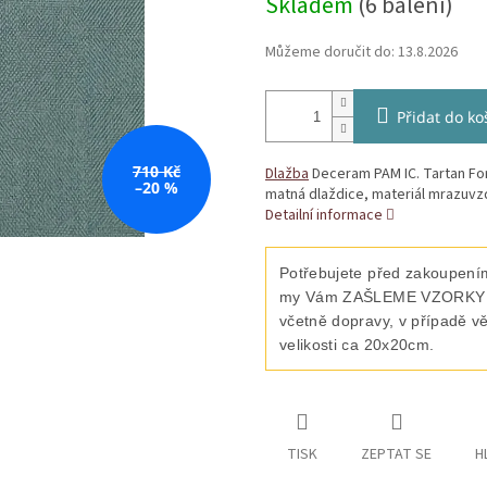
Skladem
(6 balení)
Můžeme doručit do:
13.8.2026
Přidat do ko
710 Kč
Dlažba
Deceram PAM IC. Tartan Fo
–20 %
matná dlaždice, materiál mrazuvzd
Detailní informace
Potřebujete před zakoupením
my Vám ZAŠLEME VZORKY vyb
včetně dopravy, v případě v
velikosti ca 20x20cm.
TISK
ZEPTAT SE
H