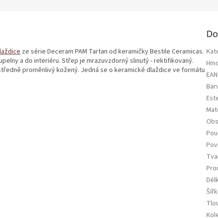
Do
laždice
ze série Deceram PAM Tartan od keramičky Bestile Ceramicas.
Kat
elny a do interiéru. Střep je mrazuvzdorný slinutý - rektifikovaný.
Hmo
 středně proměnlivý kožený. Jedná se o keramické dlaždice ve formátu
EAN
Bar
Est
Mate
Obs
Použ
Pov
Tva
Pro
Dél
Šířk
Tlo
Kol