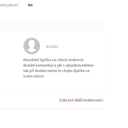
žená jakost
:
Ne
 5 z 5 hvězdiček.
Hodnocení obchodu je 5 z 5 hvězdiček.
8.8.2022
Absolutní špička ve všech směrech
dodání komunikace jak s objednavatelem
tak při dodání nemá to chybu špička ve
svém oboru
Zobrazit další hodnocení