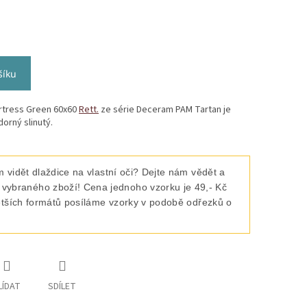
šíku
rtress Green 60x60
Rett.
ze série Deceram PAM Tartan je
orný slinutý.
 vidět dlaždice na vlastní oči? Dejte nám vědět a
raného zboží! Cena jednoho vzorku je 49,- Kč
ětších formátů posíláme vzorky v podobě odřezků o
LÍDAT
SDÍLET