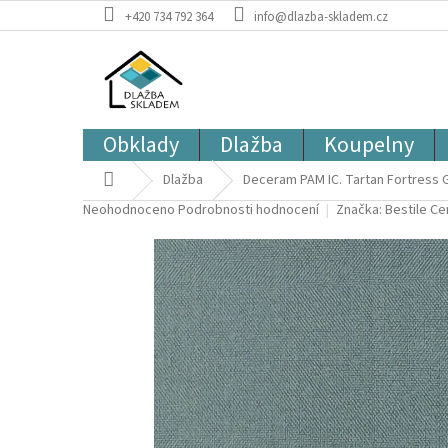
Přejít
+420 734 792 364
info@dlazba-skladem.cz
na
obsah
Obklady
Dlažba
Koupelny
Domů
Dlažba
Deceram PAM IC. Tartan Fortress 
Průměrné
Neohodnoceno
Podrobnosti hodnocení
Značka:
Bestile C
hodnocení
produktu
je
0,0
z
5
hvězdiček.