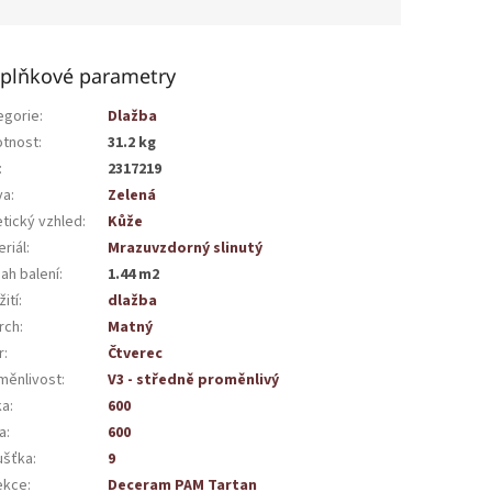
plňkové parametry
egorie
:
Dlažba
tnost
:
31.2 kg
:
2317219
va
:
Zelená
etický vzhled
:
Kůže
riál
:
Mrazuvzdorný slinutý
ah balení
:
1.44 m2
ití
:
dlažba
rch
:
Matný
r
:
Čtverec
měnlivost
:
V3 - středně proměnlivý
ka
:
600
a
:
600
ušťka
:
9
ekce
:
Deceram PAM Tartan