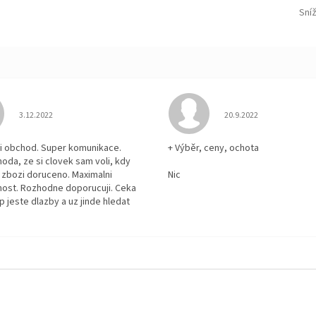
Sní
Hodnocení obchodu je 5 z 5 hvězdiček.
Hodnocení obchodu je
3.12.2022
20.9.2022
i obchod. Super komunikace.
+ Výběr, ceny, ochota
hoda, ze si clovek sam voli, kdy
zbozi doruceno. Maximalni
Nic
ost. Rozhodne doporucuji. Ceka
p jeste dlazby a uz jinde hledat