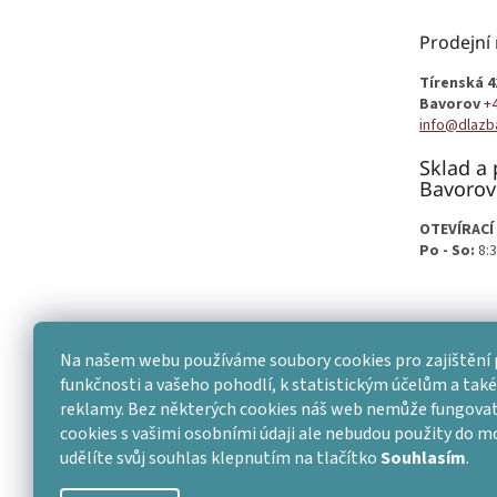
a
t
Prodejní
í
Tírenská 4
Bavorov
+
info@dlazb
Sklad a 
Bavorov
OTEVÍRACÍ
Po - So:
8:3
Na našem webu používáme soubory cookies pro zajištění 
funkčnosti a vašeho pohodlí, k statistickým účelům a také 
reklamy. Bez některých cookies náš web nemůže fungovat
cookies s vašimi osobními údaji ale nebudou použity do 
udělíte svůj souhlas klepnutím na tlačítko
Souhlasím
.