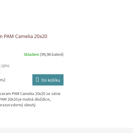
m PAM Camelia 20x20
Skladem
(99,96 balení)
z DPH
č
 m2
Do košíku
ceram PAM Camelia 20x20 ze série
AM 20x20 je matná dlaždice,
mrazuvzdorný slinutý.