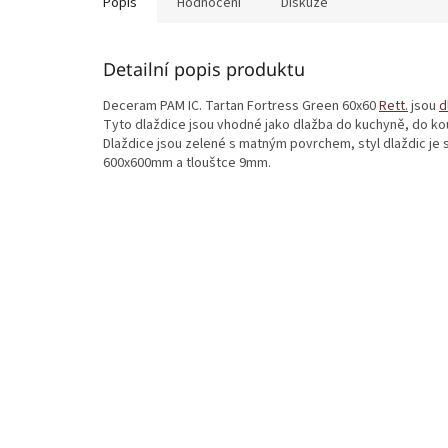
Popis
Hodnocení
Diskuze
Detailní popis produktu
Deceram PAM IC. Tartan Fortress Green 60x60
Rett.
jsou
d
Tyto dlaždice jsou vhodné jako dlažba do kuchyně, do koup
Dlaždice jsou zelené s matným povrchem, styl dlaždic je
600x600mm a tlouštce 9mm.