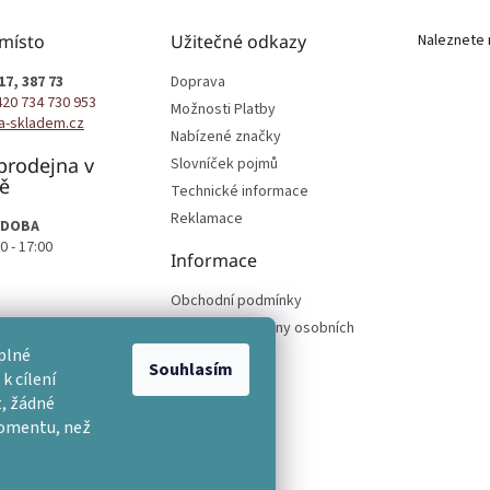
 místo
Užitečné odkazy
Naleznete 
17, 387 73
Doprava
420 734 730 953
Možnosti Platby
a-skladem.cz
Nabízené značky
prodejna v
Slovníček pojmů
ě
Technické informace
Reklamace
 DOBA
0 - 17:00
Informace
Obchodní podmínky
Podmínky ochrany osobních
podmínek
plné
Souhlasím
k cílení
, žádné
momentu, než