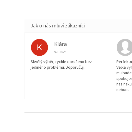
Klára
K
Hodnocení obchodu je 5 z 5 hvězdiček.
9.1.2023
Skvělý výběr, rychle doručeno bez
Perfektn
jediného problému. Doporučuji.
Velka vy
mu bude 
spokojen
nas naku
nebudu
Z
á
p