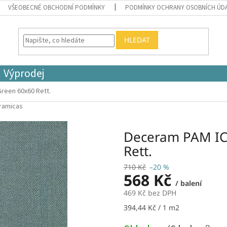
VŠEOBECNÉ OBCHODNÍ PODMÍNKY
PODMÍNKY OCHRANY OSOBNÍCH ÚD
HLEDAT
Výprodej
Green 60x60 Rett.
eramicas
Deceram PAM IC.
Rett.
710 Kč
–20 %
568 Kč
/ balení
469 Kč bez DPH
Měrná
394,44 Kč / 1 m2
cena: