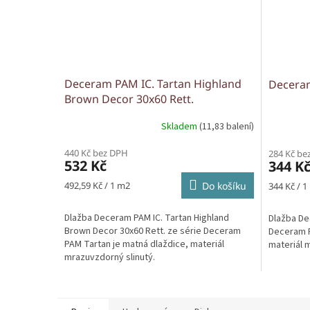
Deceram PAM IC. Tartan Highland
Decera
Brown Decor 30x60 Rett.
Skladem
(11,83 balení)
440 Kč bez DPH
284 Kč be
532 Kč
344 K
Měrná
Měrná
492,59 Kč / 1 m2
Do košíku
344 Kč / 1
cena:
cena:
Dlažba Deceram PAM IC. Tartan Highland
Dlažba De
Brown Decor 30x60 Rett. ze série Deceram
Deceram P
PAM Tartan je matná dlaždice, materiál
materiál 
mrazuvzdorný slinutý.