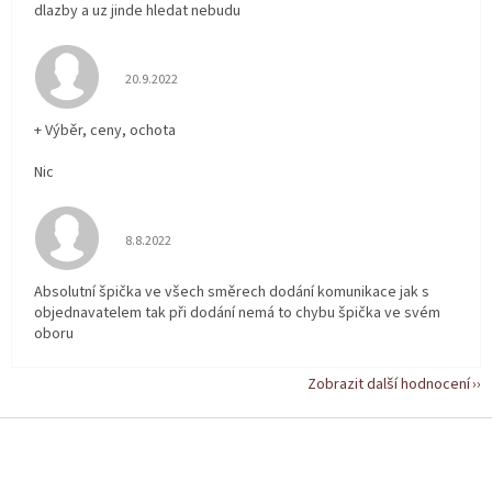
dlazby a uz jinde hledat nebudu
Hodnocení obchodu je 5 z 5 hvězdiček.
20.9.2022
+ Výběr, ceny, ochota
Nic
Hodnocení obchodu je 5 z 5 hvězdiček.
8.8.2022
Absolutní špička ve všech směrech dodání komunikace jak s
objednavatelem tak při dodání nemá to chybu špička ve svém
oboru
Zobrazit další hodnocení
Z
á
p