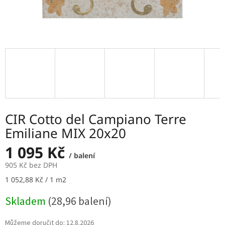
CIR Cotto del Campiano Terre
Emiliane MIX 20x20
1 095 Kč
/ balení
905 Kč bez DPH
Měrná
1 052,88 Kč / 1 m2
cena:
Skladem
(28,96 balení)
Můžeme doručit do:
12.8.2026