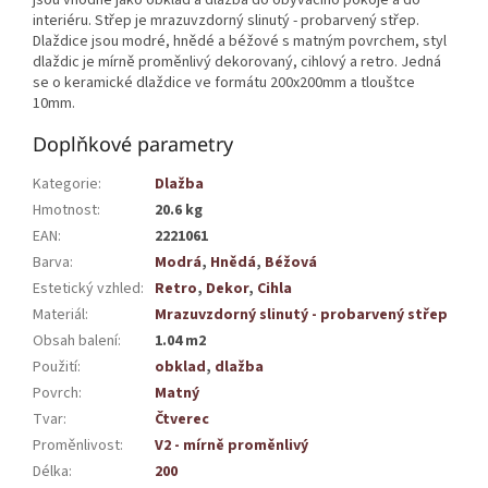
interiéru. Střep je mrazuvzdorný slinutý - probarvený střep.
Dlaždice jsou modré, hnědé a béžové s matným povrchem, styl
dlaždic je mírně proměnlivý dekorovaný, cihlový a retro. Jedná
se o keramické dlaždice ve formátu 200x200mm a tlouštce
10mm.
Doplňkové parametry
Kategorie
:
Dlažba
Hmotnost
:
20.6 kg
EAN
:
2221061
Barva
:
Modrá
,
Hnědá
,
Béžová
Estetický vzhled
:
Retro
,
Dekor
,
Cihla
Materiál
:
Mrazuvzdorný slinutý - probarvený střep
Obsah balení
:
1.04 m2
Použití
:
obklad
,
dlažba
Povrch
:
Matný
Tvar
:
Čtverec
Proměnlivost
:
V2 - mírně proměnlivý
Délka
:
200