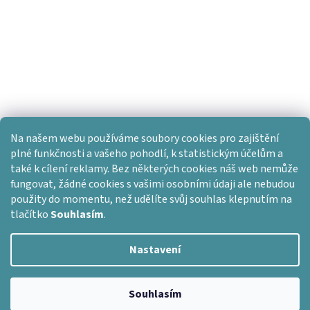
Na našem webu používáme soubory cookies pro zajištění
plné funkčnosti a vašeho pohodlí, k statistickým účelům a
také k cílení reklamy. Bez některých cookies náš web nemůže
fungovat, žádné cookies s vašimi osobními údaji ale nebudou
použity do momentu, než udělíte svůj souhlas klepnutím na
tlačítko
Souhlasím
.
Nastavení
Vytvořil Shoptet
Copyright 2026
Dlažba skladem
. Všechna práva vyhrazena.
Souhlasím