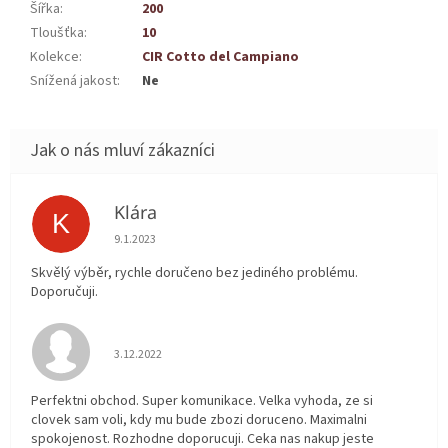
Šířka
:
200
Tloušťka
:
10
Kolekce
:
CIR Cotto del Campiano
Snížená jakost
:
Ne
Klára
K
Hodnocení obchodu je 5 z 5 hvězdiček.
9.1.2023
Skvělý výběr, rychle doručeno bez jediného problému.
Doporučuji.
Hodnocení obchodu je 5 z 5 hvězdiček.
3.12.2022
Perfektni obchod. Super komunikace. Velka vyhoda, ze si
clovek sam voli, kdy mu bude zbozi doruceno. Maximalni
spokojenost. Rozhodne doporucuji. Ceka nas nakup jeste