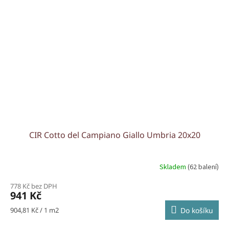
CIR Cotto del Campiano Giallo Umbria 20x20
Skladem
(62 balení)
778 Kč bez DPH
941 Kč
Měrná
904,81 Kč / 1 m2
Do košíku
cena: