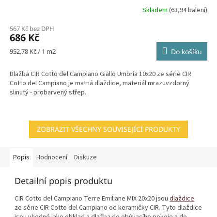
Skladem
(63,94 balení)
567 Kč bez DPH
686 Kč
Měrná
952,78 Kč / 1 m2
Do košíku
cena:
Dlažba CIR Cotto del Campiano Giallo Umbria 10x20 ze série CIR
Cotto del Campiano je matná dlaždice, materiál mrazuvzdorný
slinutý - probarvený střep.
ZOBRAZIT VŠECHNY SOUVISEJÍCÍ PRODUKTY
Popis
Hodnocení
Diskuze
Detailní popis produktu
CIR Cotto del Campiano Terre Emiliane MIX 20x20 jsou
dlaždice
ze série CIR Cotto del Campiano od keramičky CIR. Tyto dlaždice
jsou vhodné jako obklad a dlažba do obývacího pokoje a do