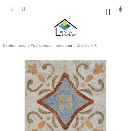
Přejít
na
NÁKUP
obsah
KOŠÍK
Průměrné
Neohodnoceno
Podrobnosti hodnocení
Značka:
CIR
hodnocení
produktu
je
0,0
z
5
hvězdiček.