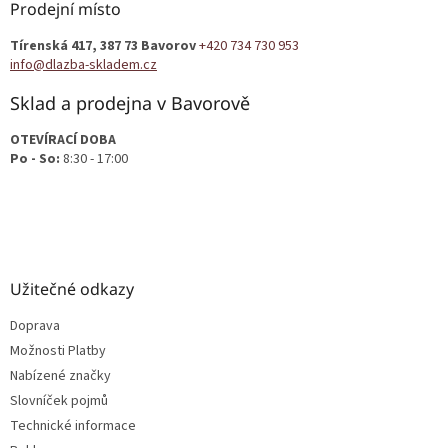
a
Prodejní místo
t
Tírenská 417, 387 73 Bavorov
+420 734 730 953
í
info@dlazba-skladem.cz
Sklad a prodejna v Bavorově
OTEVÍRACÍ DOBA
Po - So:
8:30 - 17:00
Užitečné odkazy
Doprava
Možnosti Platby
Nabízené značky
Slovníček pojmů
Technické informace