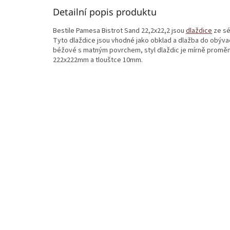
Detailní popis produktu
Bestile Pamesa Bistrot Sand 22,2x22,2 jsou
dlaždice
ze sé
Tyto dlaždice jsou vhodné jako obklad a dlažba do obývací
béžové s matným povrchem, styl dlaždic je mírně proměn
222x222mm a tlouštce 10mm.