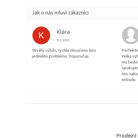
Klára
K
Hodnocení obchodu je 5 z 5 hvězdiček.
9.1.2023
Skvělý výběr, rychle doručeno bez
Perfektn
jediného problému. Doporučuji.
Velka vy
mu bude 
spokojen
nas naku
nebudu
Z
á
p
a
t
Prodejní