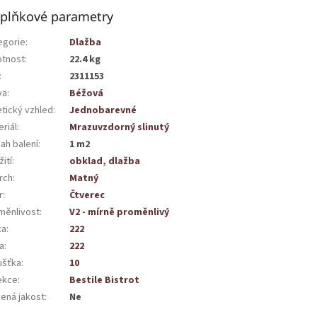
plňkové parametry
egorie
:
Dlažba
tnost
:
22.4 kg
:
2311153
va
:
Béžová
etický vzhled
:
Jednobarevné
riál
:
Mrazuvzdorný slinutý
ah balení
:
1 m2
ití
:
obklad
,
dlažba
rch
:
Matný
r
:
Čtverec
měnlivost
:
V2 - mírně proměnlivý
ka
:
222
a
:
222
ušťka
:
10
ekce
:
Bestile Bistrot
žená jakost
:
Ne