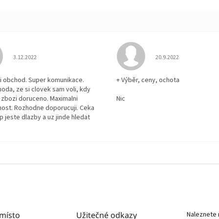
Hodnocení obchodu je 5 z 5 hvězdiček.
Hodnocení obchodu je
3.12.2022
20.9.2022
i obchod. Super komunikace.
+ Výběr, ceny, ochota
hoda, ze si clovek sam voli, kdy
zbozi doruceno. Maximalni
Nic
ost. Rozhodne doporucuji. Ceka
p jeste dlazby a uz jinde hledat
 místo
Užitečné odkazy
Naleznete 