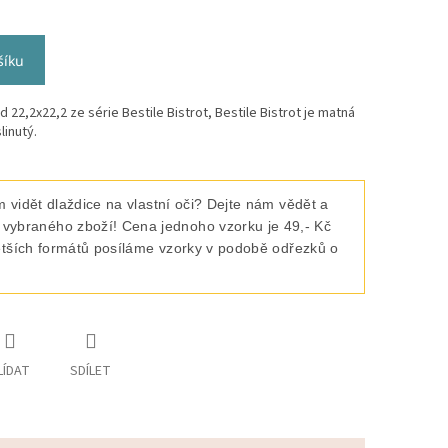
šíku
 22,2x22,2 ze série Bestile Bistrot, Bestile Bistrot je matná
linutý.
 vidět dlaždice na vlastní oči? Dejte nám vědět a
raného zboží! Cena jednoho vzorku je 49,- Kč
ětších formátů posíláme vzorky v podobě odřezků o
LÍDAT
SDÍLET