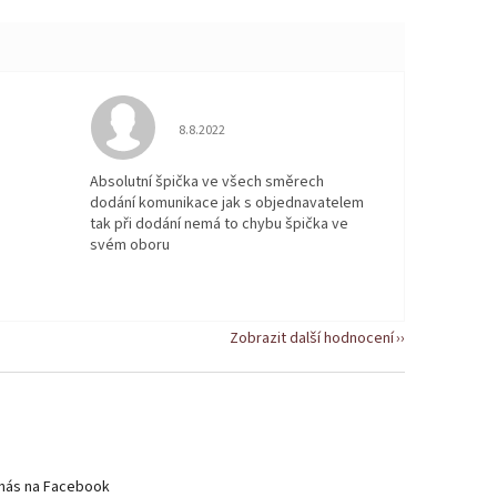
 5 z 5 hvězdiček.
Hodnocení obchodu je 5 z 5 hvězdiček.
8.8.2022
Absolutní špička ve všech směrech
dodání komunikace jak s objednavatelem
tak při dodání nemá to chybu špička ve
svém oboru
Zobrazit další hodnocení
nás na Facebook