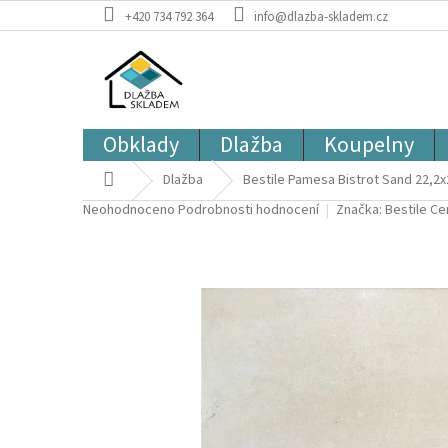
Přejít
+420 734 792 364
info@dlazba-skladem.cz
na
obsah
Obklady
Dlažba
Koupelny
Domů
Dlažba
Bestile Pamesa Bistrot Sand 22,2x
Průměrné
Neohodnoceno
Podrobnosti hodnocení
Značka:
Bestile C
hodnocení
produktu
je
0,0
z
5
hvězdiček.