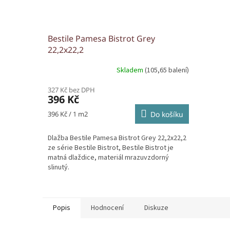
Bestile Pamesa Bistrot Grey
22,2x22,2
Skladem
(105,65 balení)
327 Kč bez DPH
396 Kč
Měrná
396 Kč / 1 m2
Do košíku
cena:
Dlažba Bestile Pamesa Bistrot Grey 22,2x22,2
ze série Bestile Bistrot, Bestile Bistrot je
matná dlaždice, materiál mrazuvzdorný
slinutý.
Popis
Hodnocení
Diskuze