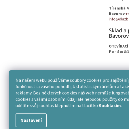
í
Tírenská 4
Bavorov
+
info@dlazb
Sklad a 
Bavorov
OTEVÍRACÍ
Po - So:
8:3
Na našem webu používáme soubory cookies pro zajištění 
funkčnosti a vašeho pohodlí, k statistickým účelům a také 
reklamy. Bez některých cookies náš web nemůže fungovat
cookies s vašimi osobními údaji ale nebudou použity do 
udělíte svůj souhlas klepnutím na tlačítko
Souhlasím
.
Nastavení