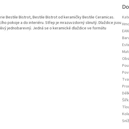
Do
rie Bestile Bistrot, Bestile Bistrot od keramičky Bestile Ceramicas.
Kat
ho pokoje a do interiéru. Střep je mrazuvzdorný slinutý. Dlaždice jsou
Hmo
livý jednobarevný. Jedná se o keramické dlaždice ve formátu
EAN
Bar
Est
Mate
Obs
Použ
Pov
Tva
Pro
Dél
Šířk
Tlo
Kol
Sní