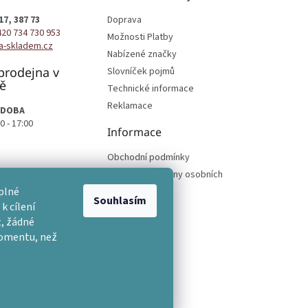
17, 387 73
Doprava
420 734 730 953
Možnosti Platby
a-skladem.cz
Nabízené značky
prodejna v
Slovníček pojmů
ě
Technické informace
Reklamace
 DOBA
0 - 17:00
Informace
Obchodní podmínky
Podmínky ochrany osobních
podmínek
plné
Souhlasím
k cílení
, žádné
momentu, než