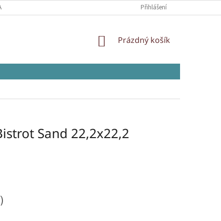
AJŮ
Přihlášení
NÁKUPNÍ
Prázdný košík
KOŠÍK
istrot Sand 22,2x22,2
)