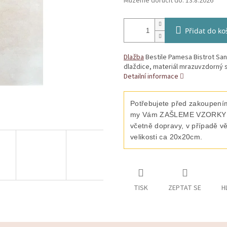
Můžeme doručit do:
13.8.2026
Přidat do ko
Dlažba
Bestile Pamesa Bistrot Sand
dlaždice, materiál mrazuvzdorný s
Detailní informace
Potřebujete před zakoupením
my Vám ZAŠLEME VZORKY vyb
včetně dopravy, v případě v
velikosti ca 20x20cm.
TISK
ZEPTAT SE
H