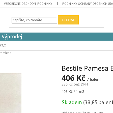
VŠEOBECNÉ OBCHODNÍ PODMÍNKY
PODMÍNKY OCHRANY OSOBNÍCH ÚD
HLEDAT
Výprodej
22,2
eramicas
Bestile Pamesa B
406 Kč
/ balení
336 Kč bez DPH
Měrná
406 Kč / 1 m2
cena:
Skladem
(38,85 balení