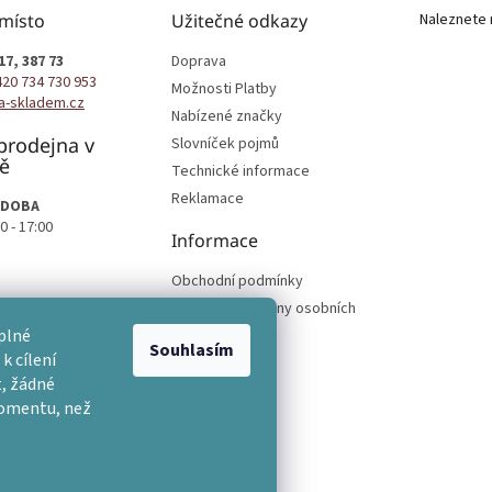
 místo
Užitečné odkazy
Naleznete 
17, 387 73
Doprava
420 734 730 953
Možnosti Platby
a-skladem.cz
Nabízené značky
prodejna v
Slovníček pojmů
ě
Technické informace
Reklamace
 DOBA
0 - 17:00
Informace
Obchodní podmínky
Podmínky ochrany osobních
podmínek
plné
Souhlasím
k cílení
, žádné
momentu, než