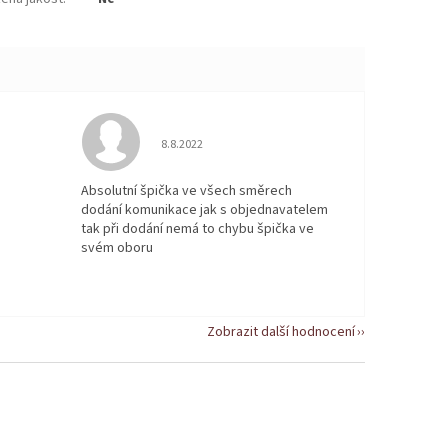
 5 z 5 hvězdiček.
Hodnocení obchodu je 5 z 5 hvězdiček.
8.8.2022
Absolutní špička ve všech směrech
dodání komunikace jak s objednavatelem
tak při dodání nemá to chybu špička ve
svém oboru
Zobrazit další hodnocení