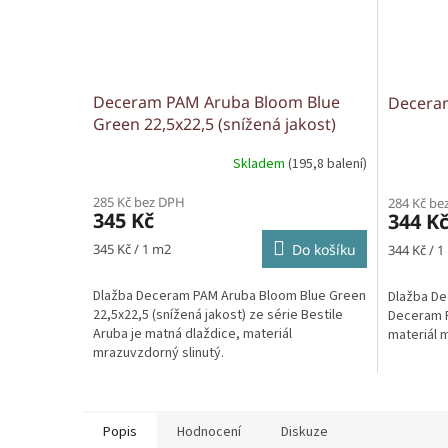
Deceram PAM Aruba Bloom Blue
Decera
Green 22,5x22,5 (snížená jakost)
Skladem
(195,8 balení)
285 Kč bez DPH
284 Kč be
345 Kč
344 K
Měrná
Měrná
345 Kč / 1 m2
Do košíku
344 Kč / 1
cena:
cena:
Dlažba Deceram PAM Aruba Bloom Blue Green
Dlažba De
22,5x22,5 (snížená jakost) ze série Bestile
Deceram P
Aruba je matná dlaždice, materiál
materiál 
mrazuvzdorný slinutý.
Popis
Hodnocení
Diskuze