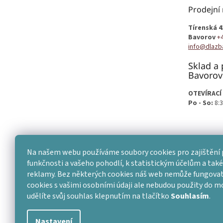
t
Prodejní
í
Tírenská 4
Bavorov
+
info@dlazb
Sklad a 
Bavorov
OTEVÍRACÍ
Po - So:
8:3
Na našem webu používáme soubory cookies pro zajištění 
funkčnosti a vašeho pohodlí, k statistickým účelům a také 
reklamy. Bez některých cookies náš web nemůže fungovat
cookies s vašimi osobními údaji ale nebudou použity do 
udělíte svůj souhlas klepnutím na tlačítko
Souhlasím
.
Nastavení