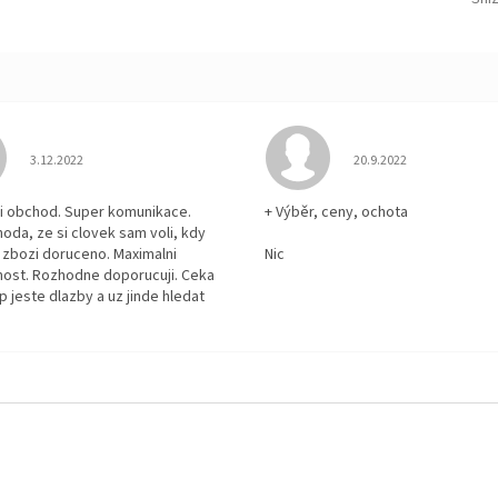
Hodnocení obchodu je 5 z 5 hvězdiček.
Hodnocení obchodu je
3.12.2022
20.9.2022
i obchod. Super komunikace.
+ Výběr, ceny, ochota
hoda, ze si clovek sam voli, kdy
zbozi doruceno. Maximalni
Nic
ost. Rozhodne doporucuji. Ceka
p jeste dlazby a uz jinde hledat