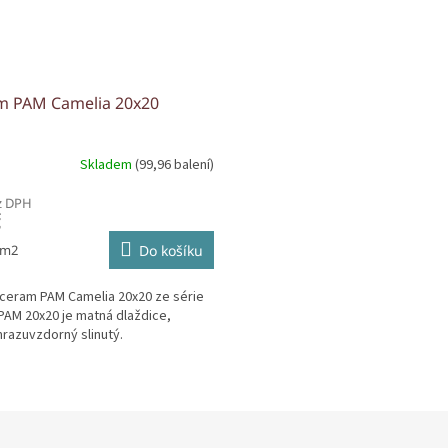
m PAM Camelia 20x20
Skladem
(99,96 balení)
z DPH
č
 m2
Do košíku
ceram PAM Camelia 20x20 ze série
AM 20x20 je matná dlaždice,
mrazuvzdorný slinutý.