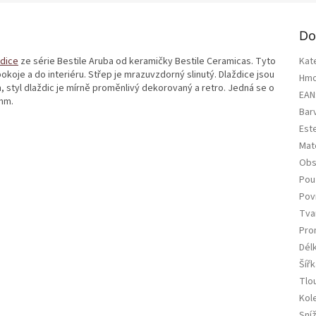
Do
ždice
ze série Bestile Aruba od keramičky Bestile Ceramicas. Tyto
Kat
koje a do interiéru. Střep je mrazuvzdorný slinutý. Dlaždice jsou
Hmo
styl dlaždic je mírně proměnlivý dekorovaný a retro. Jedná se o
EAN
mm.
Bar
Est
Mate
Obs
Použ
Pov
Tva
Pro
Dél
Šířk
Tlo
Kol
Sní