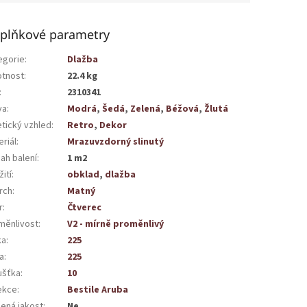
plňkové parametry
egorie
:
Dlažba
tnost
:
22.4 kg
:
2310341
va
:
Modrá
,
Šedá
,
Zelená
,
Béžová
,
Žlutá
etický vzhled
:
Retro
,
Dekor
riál
:
Mrazuvzdorný slinutý
ah balení
:
1 m2
ití
:
obklad
,
dlažba
rch
:
Matný
r
:
Čtverec
měnlivost
:
V2 - mírně proměnlivý
ka
:
225
a
:
225
ušťka
:
10
ekce
:
Bestile Aruba
žená jakost
:
Ne