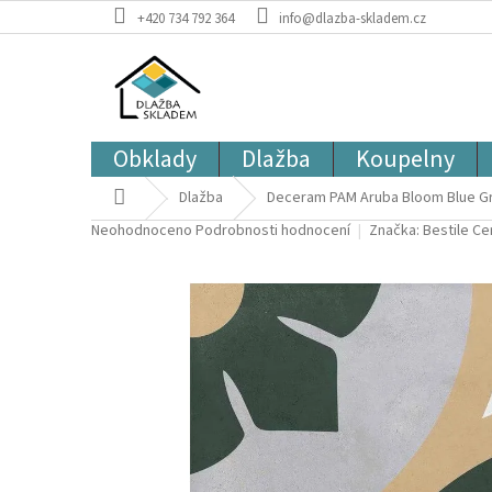
Přejít
+420 734 792 364
info@dlazba-skladem.cz
na
obsah
Obklady
Dlažba
Koupelny
Domů
Dlažba
Deceram PAM Aruba Bloom Blue Gr
Průměrné
Neohodnoceno
Podrobnosti hodnocení
Značka:
Bestile C
hodnocení
produktu
je
0,0
z
5
hvězdiček.