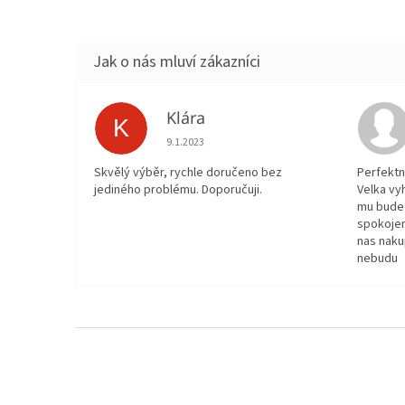
Klára
K
Hodnocení obchodu je 5 z 5 hvězdiček.
9.1.2023
Skvělý výběr, rychle doručeno bez
Perfektn
jediného problému. Doporučuji.
Velka vy
mu bude 
spokojen
nas naku
nebudu
Z
á
p
a