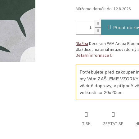
Můžeme doručit do:
12.8.2026
Přidat do ko
Dlažba
Deceram PAM Aruba Bloom B
dlaždice, materiál mrazuvzdorný s
Detailní informace
Potřebujete před zakoupením
my Vám ZAŠLEME VZORKY vyb
včetně dopravy, v případě v
velikosti ca 20x20cm.
TISK
ZEPTAT SE
H