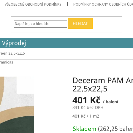
VŠEOBECNÉ OBCHODNÍ PODMÍNKY
PODMÍNKY OCHRANY OSOBNÍCH ÚD
HLEDAT
Výprodej
een 22,5x22,5
eramicas
Deceram PAM Ar
22,5x22,5
401 Kč
/ balení
331 Kč bez DPH
Měrná
401 Kč / 1 m2
cena:
Skladem
(262,25 bale