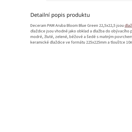
Detailní popis produktu
Deceram PAM Aruba Bloom Blue Green 22,5x22,5 jsou
dla
dlaždice jsou vhodné jako obklad a dlažba do obývacího po
modré, žluté, zelené, béžové a šedé s matným povrchem, 
keramické dlaždice ve formátu 225x225mm a tlouštce 10