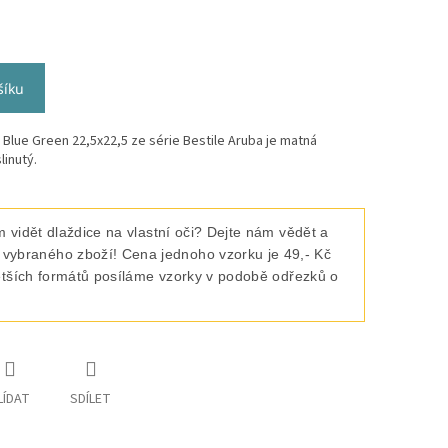
šíku
lue Green 22,5x22,5 ze série Bestile Aruba je matná
linutý.
 vidět dlaždice na vlastní oči? Dejte nám vědět a
raného zboží! Cena jednoho vzorku je 49,- Kč
ětších formátů posíláme vzorky v podobě odřezků o
LÍDAT
SDÍLET